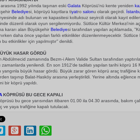
arasına 1992 yılında taşınan eski
Galata
Köprüsü'nü kente yeniden
ka
kşehir
Belediye
si, köprüyü kayıtlara ti
yat
ro
salon
u olarak geçirdi.
İstanbu
nyesinde adı bulunan ve kapasitesi koltuksuz seyircili olarak kayıt edile
nde düzenli olarak oyun sergilenmiyordu. Sütlüce Kültür Merkezi'nin açı
ma kararı alan Büyükşehir
Belediye
si tarafından yapılan açıklamada, "
nırken daha önce yapılan farklı etkinlikler düzenlenmeyecektir. Sütlüce 
bu etkinlikler için yapılmıştır" denildi.
BÜYÜK HASAR GÖRDÜ
n Abdülmecid zamanında Bezm-i Alem Valide Sultan tarafından yaptırı
ı zamanlarda yenilendi. En son 1912'de tadilatı yapılan tarihi köprü 16
 yangınla büyük hasar gördü. Büyük zarar gören köprü araç trafiğine k
den taşınıp Balat-Hasköy arasına yerleştirildi. Yerine altında eğlence 
i bir köprü yapıldı.
A
KÖPRÜSÜ BU GECE KAPALI
prüsü bu gece yarısından itibaren 01.00 ila 04.30 arasında, bakım çal
ç ve yaya trafiğine kapalı tutulacak.