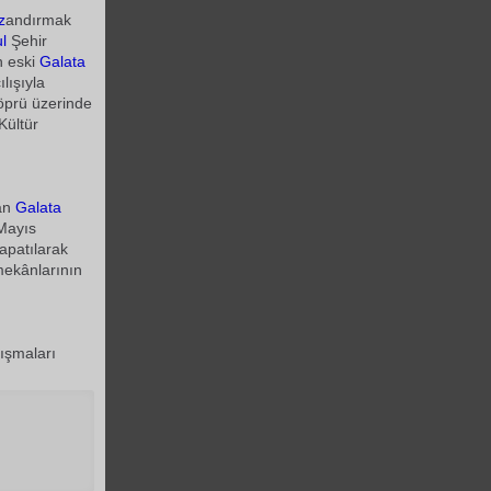
z
andırmak
l
Şehir
n eski
Galata
lışıyla
Köprü üzerinde
Kültür
lan
Galata
 Mayıs
apatılarak
mekânlarının
ışmaları