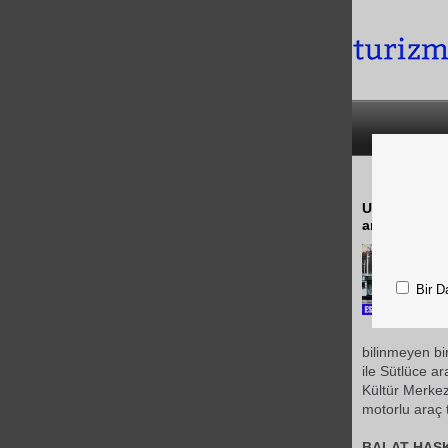
Uzun süredir
arasına taşı
Bir D
bilinmeyen bi
ile Sütlüce ar
Kültür Merke
motorlu araç t
BALAT-HAS