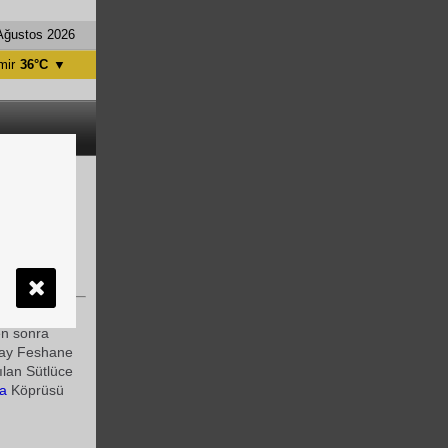
Ağustos 2026
mir
36°C
▼
tanbul
31°C
ntalya
36°C
nkara
28°C
-Feshane
 yalnızca
en sonra
ay Feshane
ılan Sütlüce
a
Köprüsü