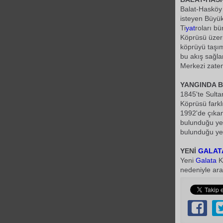
Balat-Hasköy 
isteyen Büyü
Ti
yat
roları bü
Köprüsü üzeri
köprüyü taşı
bu akış sağla
Merkezi zaten 
YANGINDA 
1845'te Sulta
Köprüsü farkl
1992'de çıkan
bulunduğu yer
bulunduğu yen
YENİ
GALAT
Yeni
Galata
Kö
nedeniyle ara