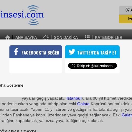
07 
İz
İs
A
ANA SAYFA
SON DAKİKA
KATEGORİLER
A
ESKİ GALATA ŞENLENECEK
FACEBOOK'TA BEĞEN
TWITTER'DA TAKİP ET
 trafiğe kapalı olan eski Galata Köprüsü önümüzdeki ay Sütlüce
nacak
12 Şubat 2009 / 10:30
TURİZMİN SESİ
aha Gösterme
Sütlüce Kültür Merkezi'ni Feshane'ye bağlayacak köprüden
yayalar geçiş yapacak..
İstanbul
lulara 80 yıl hizmet verdikt
r nedenle çıkan yangında tahrip olan eski
Galata
Köprüsü önümüzdeki 
asına taşınacak. Yapımı 11 yıl süren ve geçtiğimiz haftalarda açılışı yap
zi'nden Feshane'ye köprü üzerinden yaya geçişi sağlanacak. Eski
Galat
rafiğine kapatılacak, yalnızca yaya trafiğine açık olacak.
KÖY ARASINDAYDI