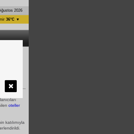
Ağustos 2026
mir
36°C
▼
tanbul
31°C
ntalya
36°C
nkara
28°C
 oteller
ört mevsim
anıcıları
ilen
oteller
n katılımıyla
rlendirildi.