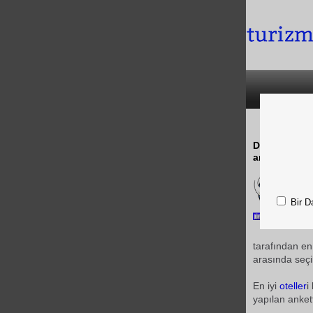
Dünyanın en 
arasında Th
Bir D
tarafından en 
arasında seçil
En iyi
oteller
i
yapılan anket