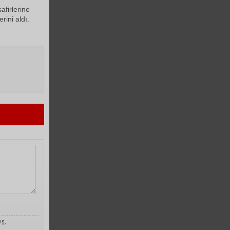
firlerine
rini aldı.
ış,