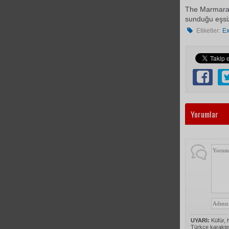
The Marmara A
sunduğu eşsiz 
Etiketler:
E
Yorumlar
UYARI:
Küfür, h
Türkçe karakte