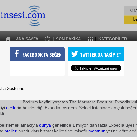
08 
İz
İs
A
ANA SAYFA
SON DAKİKA
KATEGORİLER
A
EXPEDİADAN THE MARMARAYA ÖDÜL
FACEBOOK'TA BEĞEN
TWITTER'DA TAKİP ET
büyük online seyahat acentesi Expedia üyelerinin en beğendikleri
e Marmara Antalya ve The Marmara Bodrum da yerini aldı
18 Mayıs 2010 / 18:04
TURİZMİN SESİ
aha Gösterme
Dünya
nın ilk ve tek dönen oteli The Marmara Antalya ve d
Bodrum keyfini yaşatan The Marmara Bodrum, Expedia kull
iyi
oteller
in belirlendiği Expedia Insiders' Select listesinde en çok beğen
di.
 belirlemek amacıyla
dünya
genelinde 1 milyon'dan fazla Expedia üyesini
te
oteller
, sundukları hizmet kalitesi ve misafir
memnun
iyetine göre değe