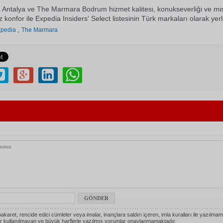
ntalya ve The Marmara Bodrum hizmet kalitesi, konukseverliği ve misa
konfor ile Expedia Insiders' Select listesinin Türk markaları olarak yerle
,
xpedia
The Marmara
akaret, rencide edici cümleler veya imalar, inançlara saldırı içeren, imla kuralları ile yazılmam
r kullanılmayan ve büyük harflerle yazılmış yorumlar onaylanmamaktadır.