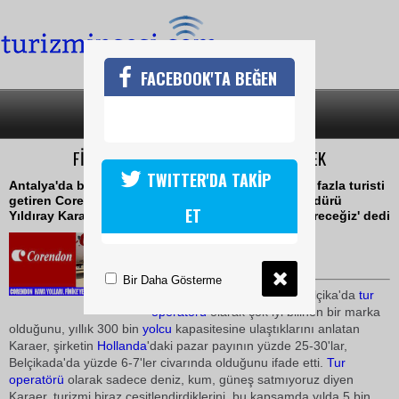
FACEBOOK'TA BEĞEN
SON DAKİKA
KATEGORİLER
FİNİKEYE BİNLERCE BİSİKLETÇİ GELECEK
TWITTER'DA TAKİP
Antalya'da bulunan ve Hollanda'dan Türkiye'ye en fazla turisti
getiren Corendon Hava Yolları Şirketinin Genel Müdürü
ET
Yıldıray Karaer, Finike'ye bin beşyüz bisikletçi getireceğiz' dedi
08 Eylül 2009 / 09:00
TURİZMİN SESİ
Bir Daha Gösterme
Corendon'un
Hollanda
ve Belçika'da
tur
operatörü
olarak çok iyi bilinen bir marka
olduğunu, yıllık 300 bin
yolcu
kapasitesine ulaştıklarını anlatan
Karaer, şirketin
Hollanda
'daki pazar payının yüzde 25-30'lar,
Belçikada'da yüzde 6-7'ler civarında olduğunu ifade etti. 
Tur
operatörü
olarak sadece deniz, kum, güneş satmıyoruz diyen
Karaer, turizmi biraz çeşitlendirdiklerini, bu kapsamda yılda 5 bin