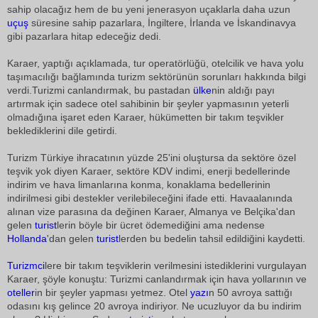
sahip olacağız hem de bu yeni jenerasyon uçaklarla daha uzun
uçuş
süresine sahip pazarlara, İngiltere, İrlanda ve İskandinavya
gibi pazarlara hitap edeceğiz dedi.
Karaer, yaptığı açıklamada, tur operatörlüğü, otelcilik ve hava yolu
taşımacılığı bağlamında turizm sektörünün sorunları hakkında bilgi
verdi.Turizmi canlandırmak, bu pastadan
ülke
nin aldığı payı
artırmak için sadece otel sahibinin bir şeyler yapmasının yeterli
olmadığına işaret eden Karaer, hükümetten bir takım teşvikler
beklediklerini dile getirdi.
Turizm Türkiye ihracatının yüzde 25'ini oluştursa da sektöre özel
teşvik yok diyen Karaer, sektöre KDV indimi, enerji bedellerinde
indirim ve hava limanlarına konma, konaklama bedellerinin
indirilmesi gibi destekler verilebileceğini ifade etti. Havaalanında
alınan vize parasına da değinen Karaer, Almanya ve Belçika'dan
gelen
turist
lerin böyle bir ücret ödemediğini ama nedense
Hollanda
'dan gelen
turist
lerden bu bedelin tahsil edildiğini kaydetti.
Turizmci
lere bir takım teşviklerin verilmesini istediklerini vurgulayan
Karaer, şöyle konuştu: Turizmi canlandırmak için hava yollarının ve
oteller
in bir şeyler yapması yetmez. Otel
yazı
n 50 avroya sattığı
odasını kış gelince 20 avroya indiriyor. Ne ucuzluyor da bu indirim