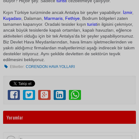
oluyor? Hiçbir şey. Sadece
turist
i cezbetmeye çalışıyor.
Kışın Türkiye turizminde ancak Antalya bir şeyler yapabiliyor.
İzmir
,
Kuşadası
, Dalaman,
Marmaris
,
Fethiye
, Bodrum bölgeleri zaten
tamamen kapanıyor. Oradaki tesisler kışın
turist
in ilgisini çekmiyor,
ancak büyük tesislerde kapalı ortamları, kapalı havuzları, eğlence
aktiviteleri olduğu için bir tek Antalya'da bir şeyler yapabiliyorsunuz.
Biz Devlet Hava Meydanlarından, hava limanı işletmecilerinden ve
yakıtı aldığımız firmalardan maliyetlerimizi aşağı indirecek bir takım
destekler istiyoruz. Aynı şekilde devletten de sektörün teşvik
edilmesini bekliyoruz.
Etiketler:
CORENDON HAVA YOLLARI
Yorumlar