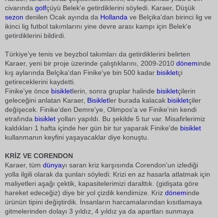
civarında
golf
çüyü Belek'e getirdiklerini söyledi. Karaer, Düşük
sezon
 denilen Ocak ayında da
Hollanda
ve Belçika'dan birinci lig ve
ikinci lig futbol takımlarını yine devre arası kampı için Belek'e
getirdiklerini bildirdi.
Türkiye'ye tenis ve beyzbol takımları da getirdiklerini belirten
Karaer, yeni bir proje üzerinde çalıştıklarını, 2009-2010
dönem
inde
kış aylarında Belçika'dan Finike'ye bin 500 kadar
bisiklet
çi
getireceklerini kaydetti.
Finike'ye önce
bisiklet
lerin, sonra gruplar halinde
bisiklet
çilerin
geleceğini anlatan Karaer, 
Bisiklet
ler burada kalacak
bisiklet
çiler
değişecek. Finike'den Demre'ye, Olimpos'a ve Finike'nin kendi
etrafında
bisiklet
yolları yapıldı. Bu şekilde 5 tur var. Misafirlerimiz
kaldıkları 1 hafta içinde her gün bir tur yaparak Finike'de
bisiklet
kullanmanın keyfini yaşayacaklar diye konuştu.
KRİZ VE CORENDON
Karaer, tüm
dünya
yı saran kriz karşısında Corendon'un izlediği
yolla ilgili olarak da şunları söyledi: Krizi en az hasarla atlatmak için
maliyetleri aşağı çektik, kapasitelerimizi daralttık. (gidişata göre
hareket edeceğiz) diye bir yol çizdik kendimize. Kriz
dönem
inde
ürünün tipini değiştirdik. İnsanların harcamalarından kısıtlamaya
gitmelerinden dolayı 3 yıldız, 4 yıldız ya da apartları sunmaya