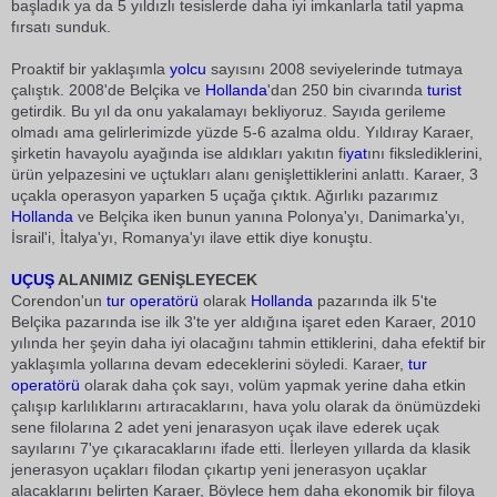
başladık ya da 5 yıldızlı tesislerde daha iyi imkanlarla tatil yapma
fırsatı sunduk.
Proaktif bir yaklaşımla
yolcu
sayısını 2008 seviyelerinde tutmaya
çalıştık. 2008'de Belçika ve
Hollanda
'dan 250 bin civarında
turist
getirdik. Bu yıl da onu yakalamayı bekliyoruz. Sayıda gerileme
olmadı ama gelirlerimizde yüzde 5-6 azalma oldu. Yıldıray Karaer,
şirketin havayolu ayağında ise aldıkları yakıtın fi
yat
ını fikslediklerini,
ürün yelpazesini ve uçtukları alanı genişlettiklerini anlattı. Karaer, 3
uçakla operasyon yaparken 5 uçağa çıktık. Ağırlıkı pazarımız
Hollanda
ve Belçika iken bunun yanına Polonya'yı, Danimarka'yı,
İsrail'i, İtalya'yı, Romanya'yı ilave ettik diye konuştu.
UÇUŞ
ALANIMIZ GENİŞLEYECEK
Corendon'un
tur operatörü
olarak
Hollanda
pazarında ilk 5'te
Belçika pazarında ise ilk 3'te yer aldığına işaret eden Karaer, 2010
yılında her şeyin daha iyi olacağını tahmin ettiklerini, daha efektif bir
yaklaşımla yollarına devam edeceklerini söyledi. Karaer,
tur
operatörü
olarak daha çok sayı, volüm yapmak yerine daha etkin
çalışıp karlılıklarını artıracaklarını, hava yolu olarak da önümüzdeki
sene filolarına 2 adet yeni jenarasyon uçak ilave ederek uçak
sayılarını 7'ye çıkaracaklarını ifade etti. İlerleyen yıllarda da klasik
jenerasyon uçakları filodan çıkartıp yeni jenerasyon uçaklar
alacaklarını belirten Karaer, Böylece hem daha ekonomik bir filoya