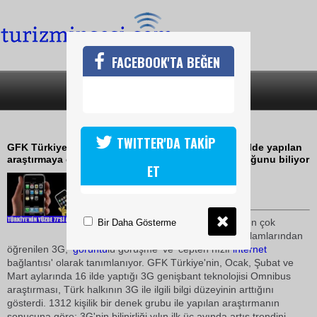
FACEBOOK'TA BEĞEN
SON DAKİKA
KATEGORİLER
GFK TÜRKİYE ARAŞTIRDI
TWITTER'DA TAKİP
GFK Türkiye Omnibus Araştırmaları tarafından 16 ilde yapılan
araştırmaya göre halkın yüzde 77'si 3G'nin ne olduğunu biliyor
ET
19 Mayıs 2009 / 15:04
TURİZMİN SESİ
Araştırma sonuçlarına göre en çok
Bir Daha Gösterme
televizyondan ve
Turkcell
reklamlarından
öğrenilen 3G, '
görüntü
lü görüşme' ve 'cepten hızlı
internet
bağlantısı' olarak tanımlanıyor. GFK Türkiye'nin, Ocak, Şubat ve
Mart aylarında 16 ilde yaptığı 3G genişbant teknolojisi Omnibus
araştırması, Türk halkının 3G ile ilgili bilgi düzeyinin arttığını
gösterdi. 1312 kişilik bir denek grubu ile yapılan araştırmanın
sonucuna göre; 3G'nin bilinirliği yılın ilk üç ayında artış trendini