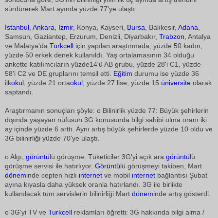
sürdürerek Mart ayında yüzde 77'ye ulaştı.
İstanbul
,
Ankara
,
İzmir
, Konya, Kayseri,
Bursa
, Balıkesir,
Adana
,
Samsun, Gaziantep, Erzurum, Denizli, Diyarbakır,
Trabzon
, Antalya
ve Malatya'da
Turkcell
için yapılan araştırmada; yüzde 50 kadın,
yüzde 50 erkek denek kullanıldı. Yaş ortalamasının 34 olduğu
ankette katılımcıların yüzde14'ü AB grubu, yüzde 28'i C1, yüzde
58'i C2 ve DE gruplarını temsil etti.
Eğitim
durumu ise yüzde 36
ilk
okul
, yüzde 21 orta
okul
, yüzde 27 lise, yüzde 15
üniversite
olarak
saptandı.
Araştırmanın sonuçları şöyle: o Bilinirlik yüzde 77: Büyük şehirlerin
dışında yaşayan nüfusun 3G konusunda bilgi sahibi olma oranı iki
ay içinde yüzde 6 arttı. Aynı artış büyük şehirlerde yüzde 10 oldu ve
3G bilinirliği yüzde 70'ye ulaştı.
o Algı,
görüntü
lü görüşme: Tüketiciler 3G'yi açık ara
görüntü
lü
görüşme servisi ile hatırlıyor.
Görüntü
lü görüşmeyi takiben, Mart
dönem
inde cepten hızlı
internet
ve mobil
internet
bağlantısı Şubat
ayına kıyasla daha yüksek oranla hatırlandı. 3G ile birlikte
kullanılacak tüm servislerin bilinirliği Mart
dönem
inde artış gösterdi.
o 3G'yi TV ve
Turkcell
reklamları öğretti: 3G hakkında bilgi alma /