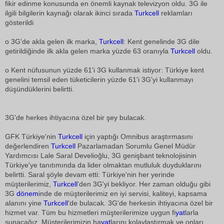
fikir edinme konusunda en önemli kaynak televizyon oldu. 3G ile
ilgili bilgilerin kaynağı olarak ikinci sırada
Turkcell
reklamları
gösterildi
o 3G'de akla gelen ilk marka,
Turkcell
: Kent genelinde 3G dile
getirildiğinde ilk akla gelen marka yüzde 63 oranıyla
Turkcell
oldu.
o Kent nüfusunun yüzde 61'i 3G kullanmak istiyor: Türkiye kent
genelini temsil eden tüketicilerin yüzde 61'i 3G'yi kullanmayı
düşündüklerini belirtti.
3G'de herkes ihtiyacına özel bir şey bulacak.
GFK Türkiye'nin
Turkcell
için yaptığı Omnibus araştırmasını
değerlendiren
Turkcell
Pazarlamadan Sorumlu Genel Müdür
Yardımcısı Lale Saral Develioğlu, 3G genişbant teknolojisinin
Türkiye'ye tanıtımında da lider olmaktan mutluluk duyduklarını
belirtti. Saral şöyle devam etti: Türkiye'nin her yerinde
müşterilerimiz,
Turkcell
'den 3G'yi bekliyor. Her zaman olduğu gibi
3G
dönem
inde de müşterilerimiz en iyi servisi, kaliteyi, kapsama
alanını yine
Turkcell
'de bulacak. 3G'de herkesin ihtiyacına özel bir
hizmet var. Tüm bu hizmetleri müşterilerimize uygun fi
yat
larla
sunacağız. Müşterilerimizin ha
yat
larını kolaylaştırmak ve onları