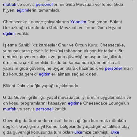
mutfak
ve servis
personel
lerinin Gıda Mevzuatı ve Temel Gıda
hijyeni
eğitim
lerini tamamladı.
Cheesecake Lounge çalışanlarına
Yönetim
Danışmanı Bülent
Dokuzluoğlu tarafından Gıda Mevzuatı ve Temel Gıda Hijyeni
eğitim
i verildi.
İşletme Sahibi ikiz kardeşler Onur ve Orçun Kuru; Cheesecake,
yumuşak taze peynir ile bisküvi tabandan oluşan bir tatlıdır. Bu
nedenle peynirin kalitesi ve gıda güvenliğine uygun koşullarda
üretilmesi çok önemlidir. Bizde bu kapsamda işletmemizin alt
yapısını gıda güvenliğine uygun olarak hazırladık ve
personel
imizin
bu konuda gerekli
eğitim
leri alması sağladık dedi.
Bülent Dokuzluoğlu yaptığı açıklamada,
Gıda Güvenliği ile ilgili yasal mevzuatlar, iyi üretim uygulamaları ve
ön koşul programlarını kapsayan
eğitim
e Cheesecake Lounge'un
mutfak
ve servis
personel
i katıldı.
Güvenli gıda üretmeden misafirlerin sağlığını korumak mümkün
değildir, Geçtiğimiz yıl Kemer bölgesinde yaşadığımız talihsiz olay,
gıda güvenliği konusunda tüm okları
ülke
mize çekmişti.
Ülke