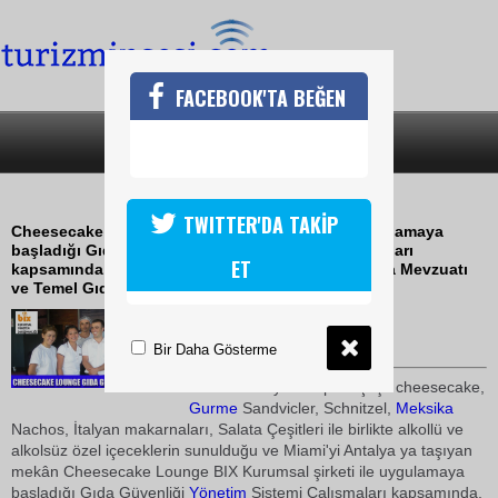
FACEBOOK'TA BEĞEN
SON DAKİKA
KATEGORİLER
GIDA GÜVENLİĞİ YÖNETİM SİSTEMİ
TWITTER'DA TAKİP
Cheesecake Lounge BIX Kurumsal şirketi ile uygulamaya
başladığı Gıda Güvenliği Yönetim Sistemi Çalışmaları
ET
kapsamında, mutfak ve servis personellerinin Gıda Mevzuatı
ve Temel Gıda hijyeni eğitimlerini tamamladı.
02 Temmuz 2010 / 09:51
TURİZMİN SESİ
Bir Daha Gösterme
Farklı menüye sahip 10 çeşit cheesecake,
Gurme
Sandvicler, Schnitzel,
Meksika
Nachos, İtalyan makarnaları, Salata Çeşitleri ile birlikte alkollü ve
alkolsüz özel içeceklerin sunulduğu ve Miami'yi Antalya ya taşıyan
mekân Cheesecake Lounge BIX Kurumsal şirketi ile uygulamaya
başladığı Gıda Güvenliği
Yönetim
Sistemi Çalışmaları kapsamında,