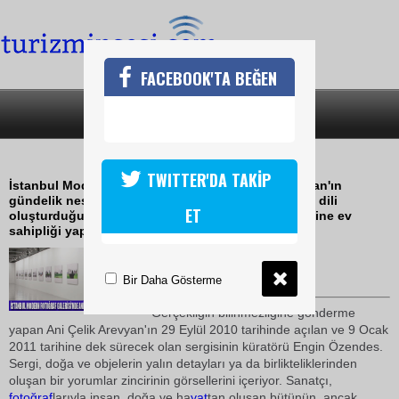
FACEBOOK'TA BEĞEN
SON DAKİKA
KATEGORİLER
GÖRÜNDÜĞÜ GİBİ DEĞİL
TWITTER'DA TAKİP
İstanbul Modern Fotoğraf Galerisi, Ani Çelik Arevyan'ın
gündelik nesnelerden yola çıkarak yeni bir anlatım dili
ET
oluşturduğu 'Göründüğü Gibi Değil' başlıklı sergisine ev
sahipliği yapıyor
03 Ekim 2010 / 12:01
TURİZMİN SESİ
Bir Daha Gösterme
Gerçekliğin bilinmezliğine gönderme
yapan Ani Çelik Arevyan'ın 29 Eylül 2010 tarihinde açılan ve 9 Ocak
2011 tarihine dek sürecek olan sergisinin küratörü Engin Özendes.
Sergi, doğa ve objelerin yalın detayları ya da birlikteliklerinden
oluşan bir yorumlar zincirinin görsellerini içeriyor. Sanatçı,
fotoğraf
larıyla insan, doğa ve ha
yat
tan oluşan bütünün, ancak