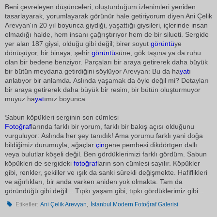
Beni çevreleyen düşünceleri, oluşturduğum izlenimleri yeniden
tasarlayarak, yorumlayarak görünür hale getiriyorum diyen Ani Çelik
Arevyan'ın 20 yıl boyunca giydiği, yaşattığı giysileri, içlerinde insan
olmadığı halde, hem insanı çağrıştırıyor hem de bir silueti. Sergide
yer alan 187 giysi, olduğu gibi değil; birer soyut
görüntü
ye
dönüşüyor, bir binaya, şehir
görüntü
süne, gök taşına ya da ruhu
olan bir bedene benziyor. Parçaları bir araya getirerek daha büyük
bir bütün meydana getirdiğini söylüyor Arevyan: Bu da ha
yat
ı
anlatıyor bir anlamda. Aslında yaşamak da öyle değil mi? Detayları
bir araya getirerek daha büyük bir resim, bir bütün oluşturmuyor
muyuz ha
yat
ımız boyunca...
Sabun köpükleri serginin son cümlesi
Fotoğraf
larında farklı bir yorum, farklı bir bakış açısı olduğunu
vurguluyor: Aslında her şey tanıdık! Ama yorumu farklı yani doğa
bildiğimiz durumuyla, ağaçlar
çin
gene pembesi dikdörtgen dallı
veya bulutlar köşeli değil. Ben gördüklerimizi farklı gördüm. Sabun
köpükleri de sergideki
fotoğraf
ların son cümlesi sayılır. Köpükler
gibi, renkler, şekiller ve ışık da sanki sürekli değişmekte. Hafiflikleri
ve ağırlıkları, bir anda varken aniden yok olmakta. Tam da
göründüğü gibi değil... Tıpkı yaşam gibi, tıpkı gördüklerimiz gibi...
,
Etiketler:
Ani Çelik Arevyan
İstanbul Modern Fotoğraf Galerisi