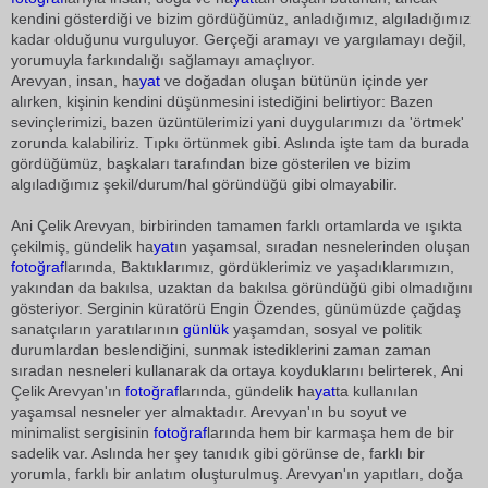
kendini gösterdiği ve bizim gördüğümüz, anladığımız, algıladığımız
kadar olduğunu vurguluyor. Gerçeği aramayı ve yargılamayı değil,
yorumuyla farkındalığı sağlamayı amaçlıyor.
Arevyan, insan, ha
yat
ve doğadan oluşan bütünün içinde yer
alırken, kişinin kendini düşünmesini istediğini belirtiyor: Bazen
sevinçlerimizi, bazen üzüntülerimizi yani duygularımızı da 'örtmek'
zorunda kalabiliriz. Tıpkı örtünmek gibi. Aslında işte tam da burada
gördüğümüz, başkaları tarafından bize gösterilen ve bizim
algıladığımız şekil/durum/hal göründüğü gibi olmayabilir.
Ani Çelik Arevyan, birbirinden tamamen farklı ortamlarda ve ışıkta
çekilmiş, gündelik ha
yat
ın yaşamsal, sıradan nesnelerinden oluşan
fotoğraf
larında, Baktıklarımız, gördüklerimiz ve yaşadıklarımızın,
yakından da bakılsa, uzaktan da bakılsa göründüğü gibi olmadığını
gösteriyor. Serginin küratörü Engin Özendes, günümüzde çağdaş
sanatçıların yaratılarının
günlük
yaşamdan, sosyal ve politik
durumlardan beslendiğini, sunmak istediklerini zaman zaman
sıradan nesneleri kullanarak da ortaya koyduklarını belirterek, Ani
Çelik Arevyan'ın
fotoğraf
larında, gündelik ha
yat
ta kullanılan
yaşamsal nesneler yer almaktadır. Arevyan'ın bu soyut ve
minimalist sergisinin
fotoğraf
larında hem bir karmaşa hem de bir
sadelik var. Aslında her şey tanıdık gibi görünse de, farklı bir
yorumla, farklı bir anlatım oluşturulmuş. Arevyan'ın yapıtları, doğa