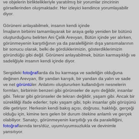
ve objelerin birliktelikleriyle yaratılmış bir yorumlar zincirinin
görsellerinden oluşmaktadır. Her izleyici kendince yorumlayabilir
diyor.
Görüneni anlayabilmek, insanın kendi içinde
İmajların birbirini tamamlayarak bir araya gelip yeniden bir bütünü
oluşturduğunu belirten Ani Çelik Arevyan, Bütün içinde yer alırken,
görünmeyenin karşıtlığının ya da paralelliğinin dışa yansımalarının
bir sonucu olarak, belki de gördüklerimizin, gösterdiklerimizin
göründüğü gibi değil. Görüneni anlayabilmek, bütün karmaşıklığı ve
sadeliğiyle insanın kendi içinde diyor.
Sergideki
fotoğraf
larda da bu karmaşa ve sadeliğin olduğuna
değinen Arevyan, Bir yandan karışık, bir yandan da yalın ve sade
ve net
görüntü
ler. Anlatımı oluştururken kullandığım nesnelerin
formları, birbirinin benzeri gibi görünseler de aynı değildir, insanlar
gibi. Tekrar gibi görünseler de tekrarı değildir, yaşam gibi. Ancak bir
sürekliliği ifade ederler; tıpkı yaşam gibi, tıpkı insanlar gibi görüşünü
dile getiriyor. Herkesin kendi bakış açısı, doğrusu, haklılığı, gerçeği
olduğu için, kimine ters gelen bir durum ötekine anlamlı ve gerçek
olabiliyor. Sanatçı, görünmeyenin karşıtlığı ya da paralelliğini,
fotoğraf
larında ters/düz, uyum/uyumsuzlukla ve devinimle
yansıtıyor.