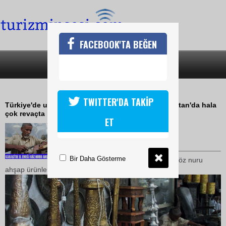
FACEBOOK'TA BEĞEN
SON DAKİKA
KATEGORİLER
GÖZ NURLARINI DÜNYAYA SATIYOR
TWITTER'DA TAKİP
Türkiye'de unutulmaya yüz tutan el sanatları Pakistan'da hala
çok revaçta
ET
13 Eylül 2009 / 09:36
TURİZMİN SESİ
Bir Daha Gösterme
Başkent Karaçi'de el emeği göz nuru
ahşap ürünler halen büyük ilgi görüyor.