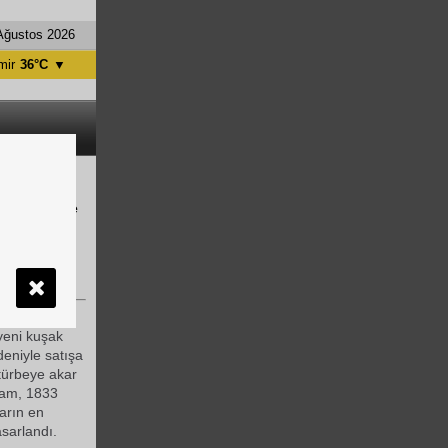
Ağustos 2026
mir
36°C
▼
tanbul
31°C
ntalya
36°C
nkara
28°C
nün gitgide
amı ile
yeni kuşak
eniyle satışa
türbeye akar
mam, 1833
arın en
sarlandı.