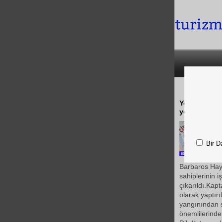
Yeni kuşak H
yok olması n
Bir D
Barbaros Hayr
sahiplerinin 
çıkarıldı.Kap
olarak yaptır
yangınından s
önemlilerinde