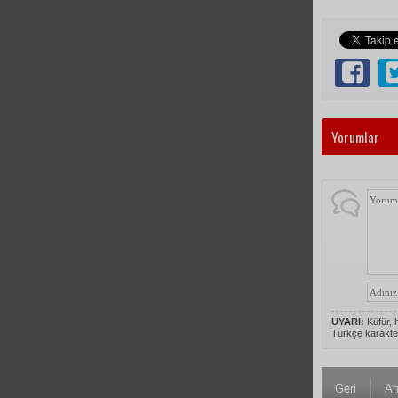
Yorumlar
UYARI:
Küfür, h
Türkçe karakte
Geri
An