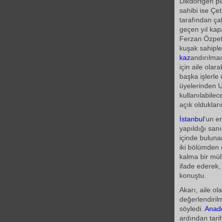
Dikdörtgen pl
sahibi ise Çet
tarafından ça
geçen yıl kapa
Ferzan Özpete
kuşak sahipl
kaz
andırılmas
için aile ola
başka işlerle 
üyelerinden 
kullanılabilec
açık oldukları
İstanbul
'un e
yapıldığı san
içinde bulun
iki bölümden
kalma bir mülk
ifade ederek,
konuştu.
Akarı, aile o
değerlendiril
söyledi.
Anad
ardından tari