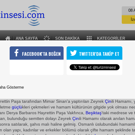
08 
İz
İs
A
ANA SAYFA
SON DAKİKA
KATEGORİLER
A
HAMAM KÜLTÜRÜ YOK OLDU
FACEBOOK'TA BEĞEN
TWITTER'DA TAKİP ET
amam sahiplerinin işletme güçlükleri çekmeleri ve hamam kültürü
edeniyle hamamlarını birer birer satışa çıkıyor
10 Ocak 2010 / 10:04
TURİZMİN SESİ
aha Gösterme
İstanbul
'un en eski hamamı olarak bilinen Balat Çavuş Ham
ettin Paşa tarafından Mimar Sinan'a yaptırılan Zeyrek
Çin
ili Hamamı, 
işletme
güçlü
kleri çekmeleri ve hamam kültürünün gitgide yok olması ned
tanı Derya Barbaros Hayrettin Paşa Vakfınca,
Beşiktaş
'taki medrese ve 
ılan, bulunduğu semtten dolayı Zeyrek
Çin
ili Hamamı olarak anılan ha
onra satılarak, şahıs malı haline gelmiş. Osmanlı üslubundaki hamaml
n olan yapı, kadınlar ve erkekler bölümü olarak çifte hamam şeklinde ta