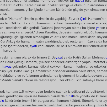
anlı soğukluğun ortasında mermerden fıskiyeli bir
havuz
bulunan hama
in Karatün oldu. Karatün'ün uzun yıllar işlettiği ve ölümünün ardından ki
lıştırılan hamam, yıllar içinde hamam kültürünün gitgide yok olmasının d
tıldı.
k'in "Hamam" filminin çekiminin de yapıldığı Zeyrek
Çin
ili Hamamı'nı
erinden Gökhan Karatün, hamamın tarihinin korunduğuna işaret ederek,
ını istediklerini dile getirdi. "Üçüncü jenerasyon olarak bu işlere
yat
kın 
rak satmaya karar verdik" diyen Karatün, dedesinin sahibi olduğu hamam
uğraştığı için ilgilenen olmadığını ve artık satılmasını istediklerini söyled
Uğur Akkuş da hamamın satın alındığında otel, restoran, müze ya da 
eğine işaret ederek, fi
yat
ı konusunda ise belli bir rakam belirlemediklerini
nı kaydetti.
n eski hamamı olarak da bilinen 2. Be
yazı
t ya da Fatih Sultan Mehmet
ılan Balat Çavuş Hamamı, yüksek pencereli dikdörtgen yapısı, mermer dö
an
havuz
şeklindeki kurnası dikkat çekiyor. Hamam, kadınlar ve erkekler
 oluşuyor. Balat Çavuş Hamamı'nın hissedarlarından Salih Akarı, ham
 olduğunu ve vefatlarının ardından da işletmesini kiracılarla devam ettir
 "Maddi olanaksızlıklar ve restorasyonu zor olduğu için satmaya karar v
larak hamamı 1.5 milyon dolar bedelle satmak istediklerini de belirterek,
mesi gerektiğine ilişkin ise hamam olarak da
turist
lere yönelik de kullanıl
olu
kültürünün önemli bir parçası olan hamam kültürü, Sümerlerle ortay
hte adı geçen hemen her medeniyetin kültürel bir parçası olmuş. Türk