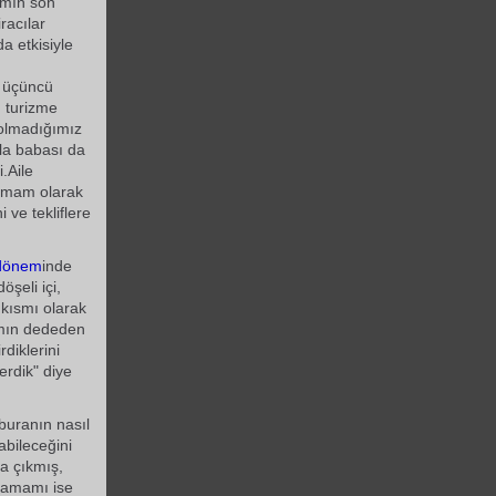
mın son
racılar
a etkisiyle
n üçüncü
 turizme
olmadığımız
la babası da
i.Aile
hamam olarak
 ve tekliflere
dönem
inde
şeli içi,
 kısmı olarak
amın dededen
diklerini
erdik" diye
 buranın nasıl
abileceğini
a çıkmış,
 hamamı ise