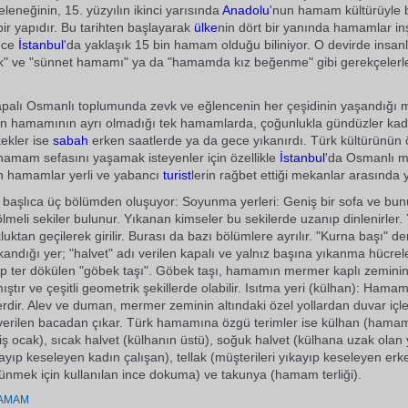
leneğinin, 15. yüzyılın ikinci yarısında
Anadolu
'nun hamam kültürüyle 
bir yapıdır. Bu tarihten başlayarak
ülke
nin dört bir yanında hamamlar inş
ece
İstanbul
'da yaklaşık 15 bin hamam olduğu biliniyor. O devirde insanla
ak" ve "sünnet hamamı" ya da "hamamda kız beğenme" gibi gerekçele
palı Osmanlı toplumunda zevk ve eğlencenin her çeşidinin yaşandığı 
ın hamamının ayrı olmadığı tek hamamlarda, çoğunlukla gündüzler kad
kekler ise
sabah
erken saatlerde ya da gece yıkanırdı. Türk kültürünün 
hamam sefasını yaşamak isteyenler için özellikle
İstanbul
'da Osmanlı m
yan hamamlar yerli ve yabancı
turist
lerin rağbet ettiği mekanlar arasında y
başlıca üç bölümden oluşuyor: Soyunma yerleri: Geniş bir sofa ve bu
lmeli sekiler bulunur. Yıkanan kimseler bu sekilerde uzanıp dinlenirler
luktan geçilerek girilir. Burası da bazı bölümlere ayrılır. "Kurna başı" d
kandığı yer; "halvet" adı verilen kapalı ve yalnız başına yıkanma hücrele
ıp ter dökülen "göbek taşı". Göbek taşı, hamamın mermer kaplı zemin
ştır ve çeşitli geometrik şekillerde olabilir. Isıtma yeri (külhan): Hamam
rdir. Alev ve duman, mermer zeminin altındaki özel yollardan duvar içl
ı verilen bacadan çıkar. Türk hamamına özgü terimler ise külhan (hamamla
iş ocak), sıcak halvet (külhanın üstü), soğuk halvet (külhana uzak olan y
ayıp keseleyen kadın çalışan), tellak (müşterileri yıkayıp keseleyen erk
ünmek için kullanılan ince dokuma) ve takunya (hamam terliği).
AMAM