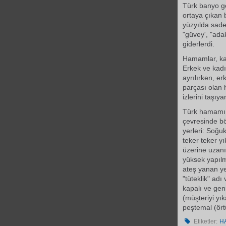
Türk banyo ge
ortaya çıkan 
yüzyılda sad
"güvey', "ad
giderlerdi.
Hamamlar, ka
Erkek ve kad
ayrılırken, er
parçası olan 
izlerini taşı
Türk hamamı 
çevresinde bö
yerleri: Soğuk
teker teker yı
üzerine uzan
yüksek yapılmı
ateş yanan ye
"tüteklik" ad
kapalı ve gen
(müşteriyi yık
peştemal (ört
Etiketler:
H