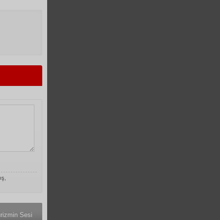
ış,
rizmin Sesi