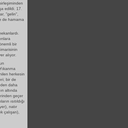
birleşiminden
a edildi. 17.
r, "gelin",
rle de hamama
mekanlardı.
ınlara
önemli bir
imarisinin
er alıyor.
nun
. Yıkanma
enilen herkesin
ri; bir de
inden daha
ın altında
erinden geçer
rın ısıtıldığı
er), natır
ek çalışan),