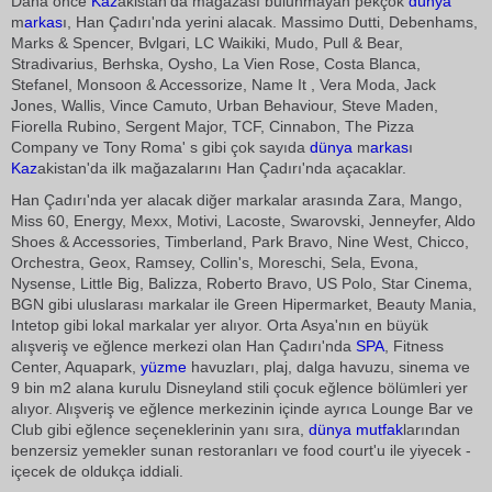
Daha önce
Kaz
akistan'da mağazası bulunmayan pekçok
dünya
m
arkas
ı, Han Çadırı'nda yerini alacak. Massimo Dutti, Debenhams,
Marks & Spencer, Bvlgari, LC Waikiki, Mudo, Pull & Bear,
Stradivarius, Berhska, Oysho, La Vien Rose, Costa Blanca,
Stefanel, Monsoon & Accessorize, Name It , Vera Moda, Jack
Jones, Wallis, Vince Camuto, Urban Behaviour, Steve Maden,
Fiorella Rubino, Sergent Major, TCF, Cinnabon, The Pizza
Company ve Tony Roma' s gibi çok sayıda
dünya
m
arkas
ı
Kaz
akistan'da ilk mağazalarını Han Çadırı'nda açacaklar.
Han Çadırı'nda yer alacak diğer markalar arasında Zara, Mango,
Miss 60, Energy, Mexx, Motivi, Lacoste, Swarovski, Jenneyfer, Aldo
Shoes & Accessories, Timberland, Park Bravo, Nine West, Chicco,
Orchestra, Geox, Ramsey, Collin's, Moreschi, Sela, Evona,
Nysense, Little Big, Balizza, Roberto Bravo, US Polo, Star Cinema,
BGN gibi uluslarası markalar ile Green Hipermarket, Beauty Mania,
Intetop gibi lokal markalar yer alıyor. Orta Asya'nın en büyük
alışveriş ve eğlence merkezi olan Han Çadırı'nda
SPA
, Fitness
Center, Aquapark,
yüzme
havuzları, plaj, dalga havuzu, sinema ve
9 bin m2 alana kurulu Disneyland stili çocuk eğlence bölümleri yer
alıyor. Alışveriş ve eğlence merkezinin içinde ayrıca Lounge Bar ve
Club gibi eğlence seçeneklerinin yanı sıra,
dünya
mutfak
larından
benzersiz yemekler sunan restoranları ve food court'u ile yiyecek -
içecek de oldukça iddiali.