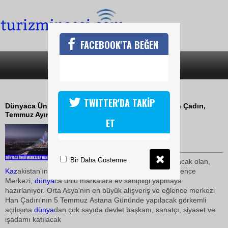
FACEBOOK'TA BEĞEN
SON DAKİKA
KATEGORİLER
HAN ÇADIRI AÇILIYOR
TWITTER'DA TAKİP
Dünyaca Ünlü Markaların Yeni Buluşma Adresi Han Çadırı,
Temmuz Ayında Açılıyor
ET
29 Nisan 2010 / 17:14
TURİZMİN SESİ
Bir Daha Gösterme
Haziran ayında kapılarını açacak olan,
Kaz
akistan'ın yeni sembolü Han Çadırı Alışveriş ve Eğlence
Merkezi,
dünya
ca ünlü markalara ev sahipliği yapmaya
hazırlanıyor. Orta Asya'nın en büyük alışveriş ve eğlence merkezi
Han Çadırı'nın 5 Temmuz Astana Gününde yapılacak görkemli
açılışına
dünya
dan çok sayıda devlet başkanı, sanatçı, siyaset ve
işadamı katılacak