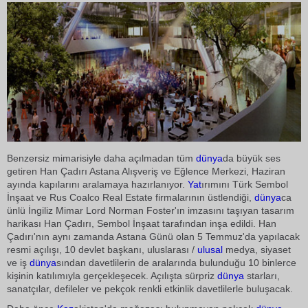
Benzersiz mimarisiyle daha açılmadan tüm
dünya
da büyük ses
getiren Han Çadırı Astana Alışveriş ve Eğlence Merkezi, Haziran
ayında kapılarını aralamaya hazırlanıyor.
Yat
ırımını Türk Sembol
İnşaat ve Rus Coalco Real Estate firmalarının üstlendiği,
dünya
ca
ünlü İngiliz Mimar Lord Norman Foster'ın imzasını taşıyan tasarım
harikası Han Çadırı, Sembol İnşaat tarafından inşa edildi. Han
Çadırı'nın aynı zamanda Astana Günü olan 5 Temmuz'da yapılacak
resmi açılışı, 10 devlet başkanı, uluslarası /
ulusal
medya, siyaset
ve iş
dünya
sından davetlilerin de aralarında bulunduğu 10 binlerce
kişinin katılımıyla gerçekleşecek. Açılışta sürpriz
dünya
starları,
sanatçılar, defileler ve pekçok renkli etkinlik davetlilerle buluşacak.