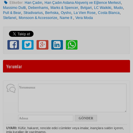
,
,
Etiketler:
Han Çadırı
Han Çadırı Astana Alışveriş ve Eğlence Merkezi
,
,
,
,
,
,
Massimo Dutti
Debenhams
Marks & Spencer
Bvlgari
LC Waikiki
Mudo
,
,
,
,
,
,
Pull & Bear
Stradivarius
Berhska
Oysho
La Vien Rose
Costa Blanca
,
,
,
Stefanel
Monsoon & Accessorize
Name It
Vera Moda
Yorumlar
UYARI:
Küfür, hakaret, rencide edici cümleler veya imalar, inançlara saldırı içeren,
imla kuralları ile yazılmamış,