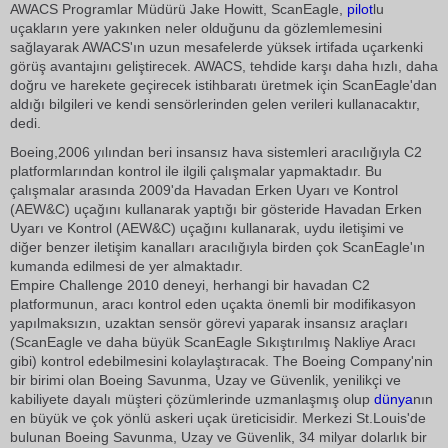
AWACS Programlar Müdürü Jake Howitt, ScanEagle,
pilot
lu
uçakların yere yakınken neler olduğunu da gözlemlemesini
sağlayarak AWACS'ın uzun mesafelerde yüksek irtifada uçarkenki
görüş avantajını geliştirecek. AWACS, tehdide karşı daha hızlı, daha
doğru ve harekete geçirecek istihbaratı üretmek için ScanEagle'dan
aldığı bilgileri ve kendi sensörlerinden gelen verileri kullanacaktır, 
dedi.
Boeing,2006 yılından beri insansız hava sistemleri aracılığıyla C2
platformlarından kontrol ile ilgili çalışmalar yapmaktadır. Bu
çalışmalar arasında 2009'da Havadan Erken Uyarı ve Kontrol
(AEW&C) uçağını kullanarak yaptığı bir gösteride Havadan Erken
Uyarı ve Kontrol (AEW&C) uçağını kullanarak, uydu iletişimi ve
diğer benzer iletişim kanalları aracılığıyla birden çok ScanEagle'ın
kumanda edilmesi de yer almaktadır.
Empire Challenge 2010 deneyi, herhangi bir havadan C2
platformunun, aracı kontrol eden uçakta önemli bir modifikasyon
yapılmaksızın, uzaktan sensör görevi yaparak insansız araçları
(ScanEagle ve daha büyük ScanEagle Sıkıştırılmış Nakliye Aracı
gibi) kontrol edebilmesini kolaylaştıracak. The Boeing Company'nin
bir birimi olan Boeing Savunma, Uzay ve Güvenlik, yenilikçi ve
kabiliyete dayalı müşteri çözümlerinde uzmanlaşmış olup
dünya
nın
en büyük ve çok yönlü askeri uçak üreticisidir. Merkezi St.Louis'de
bulunan Boeing Savunma, Uzay ve Güvenlik, 34 milyar dolarlık bir