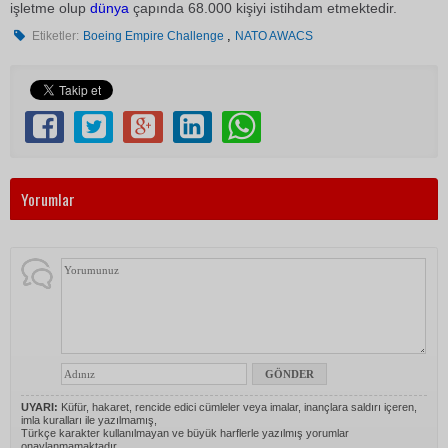
işletme olup
dünya
çapında 68.000 kişiyi istihdam etmektedir.
,
Etiketler:
Boeing Empire Challenge
NATO AWACS
Yorumlar
UYARI:
Küfür, hakaret, rencide edici cümleler veya imalar, inançlara saldırı içeren,
imla kuralları ile yazılmamış,
Türkçe karakter kullanılmayan ve büyük harflerle yazılmış yorumlar
onaylanmamaktadır.