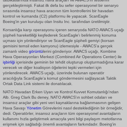
tatbikatlarında insansız hava araçları ve AWACS'ın testlerini
gerçekleştirmişti. Fakat ilk defa bu sefer operasyonel bir senaryo
sırasında insansız hava aracının tüm kontrollerini bir havadan
kontrol ve kumanda (C2) platformu ile yapacak. ScanEagle
Boeing'in yan kuruluşu olan Insitu Inc. tarafından üretilmiştir.
Korsanlığa karşı operasyonu içeren senaryoda NATO AWACS uçağı
şüpheli hareketliliği keşfederek ScanEagle'ı belirlenmiş konuma
uçması için yönlendiriyor ve ScanEagle şüpheli gemiyi (korsan
gemisini temsil eden kamyonu) izlemesiyle - AWACS'a gerçek
zamanlı video
görüntü
lerini gönderiyor. AWACS uçağı, Kombine
Hava Operasyonları Merkezi (Combined Air Operations Center) ile
işbirliği
içerisinde geminin bir tehdit oluşturup oluşturmadığına karar
verecek ve diğer koalisyon öğelerini tepki vermeleri için
yönlendirecek. AWACS uçağı, üzerinde bulunan operatör
aracılığıyla ScanEagle'a komut göndermesini sağlayacak Taktik
Ortak Data Link sistemi ile donatılacak.
NATO Havadan Erken Uyarı ve Kontrol Kuvvet Komutanlığı'ndan
Alb. Greg Clark Bu deney, NATO AWACS'ın sohbet odaları ve
insansız araçlar gibi yeni veri kaynaklarına bağlanmasının gelişen
Hava Savaşı
Yönetim
Görevlerini nasıl desteklediğinin bir örneğidir,
dedi. Operatörler, insansız araçların tüm operasyonel avantajların
kullanımı hızla geliştirmek amacıyla yeni bilgi paylaşım metotlarına
erişmek için sağladığı önemli avantajların farkındadır. Boeing'in