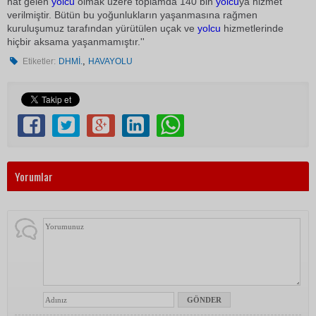
hat gelen
yolcu
olmak üzere toplamda 140 bin
yolcu
ya hizmet
verilmiştir. Bütün bu yoğunlukların yaşanmasına rağmen
kuruluşumuz tarafından yürütülen uçak ve
yolcu
hizmetlerinde
hiçbir aksama yaşanmamıştır.''
,
Etiketler:
DHMİ.
HAVAYOLU
Yorumlar