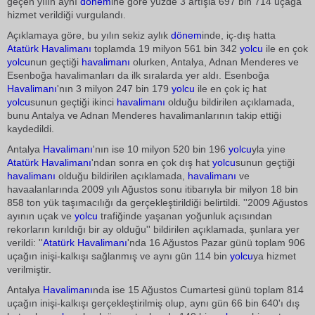
geçen yılın aynı
dönem
ine göre yüzde 3 artışla 697 bin 714 uçağa
hizmet verildiği vurgulandı.
Açıklamaya göre, bu yılın sekiz aylık
dönem
inde, iç-dış hatta
Atatürk
Havalimanı
toplamda 19 milyon 561 bin 342
yolcu
ile en çok
yolcu
nun geçtiği
havalimanı
olurken, Antalya, Adnan Menderes ve
Esenboğa havalimanları da ilk sıralarda yer aldı. Esenboğa
Havalimanı
'nın 3 milyon 247 bin 179
yolcu
ile en çok iç hat
yolcu
sunun geçtiği ikinci
havalimanı
olduğu bildirilen açıklamada,
bunu Antalya ve Adnan Menderes havalimanlarının takip ettiği
kaydedildi.
Antalya
Havalimanı
'nın ise 10 milyon 520 bin 196
yolcu
yla yine
Atatürk
Havalimanı
'ndan sonra en çok dış hat
yolcu
sunun geçtiği
havalimanı
olduğu bildirilen açıklamada,
havalimanı
ve
havaalanlarında 2009 yılı Ağustos sonu itibarıyla bir milyon 18 bin
858 ton yük taşımacılığı da gerçekleştirildiği belirtildi. ''2009 Ağustos
ayının uçak ve
yolcu
trafiğinde yaşanan yoğunluk açısından
rekorların kırıldığı bir ay olduğu'' bildirilen açıklamada, şunlara yer
verildi: ''
Atatürk
Havalimanı
'nda 16 Ağustos Pazar günü toplam 906
uçağın inişi-kalkışı sağlanmış ve aynı gün 114 bin
yolcu
ya hizmet
verilmiştir.
Antalya
Havalimanı
nda ise 15 Ağustos Cumartesi günü toplam 814
uçağın inişi-kalkışı gerçekleştirilmiş olup, aynı gün 66 bin 640'ı dış