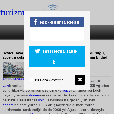
FACEBOOK'TA BEĞEN
SON DAKİKA
KATEGORİLER
HAVAYOLU ULAŞIMI YÜZDE 3 ARTTI
TWITTER'DA TAKİP
Devlet Hava Meydanları İşletmesi (DHMİ) Genel Müdürlüğü,
2009'un sekiz ayında yolcu sayısının yüzde 3 arttığını bildirdi
ET
03 Eylül 2009 / 16:44
TURİZMİN SESİ
Bir Daha Gösterme
DHMİ Genel Müdürlüğünden yapılan
yazı
lı açıklamada, havalimanları ve havaalanlarında 2009 Ağustos
sonu itibariyle 56 milyon 515 bin 875
yolcu
ya hizmet verilerek
geçen yılın aynı
dönem
ine oranla yüzde 3 oranında artış sağlandığı
belirtildi. Direkt transit
yolcu
sayısında ise geçen yılın aynı
dönem
ine göre yüzde 16'lık artış kaydedildiği ifade edilen
açıklamada, uçak trafiğinde de 2009 yılı Ağustos sonu itibarıyla