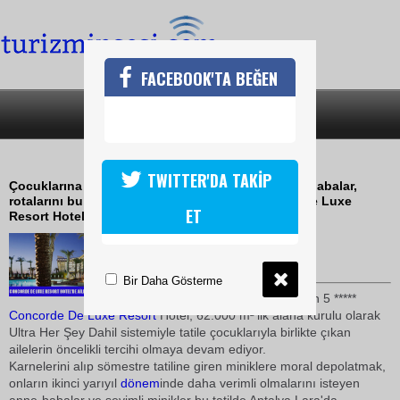
FACEBOOK'TA BEĞEN
SON DAKİKA
KATEGORİLER
HER ŞEY DAHİL SÖMESTRE TATİLİ
TWITTER'DA TAKİP
Çocuklarına karne hediyesi vermek isteyen anne-babalar,
rotalarını bu yıl da her yıl olduğu gibi Concorde De Luxe
ET
Resort Hotel'e çeviriyor
27 Ocak 2009 / 11:04
TURİZMİN SESİ
Bir Daha Gösterme
EŞSİZ Lara sahilinde yer alan 5 *****
Concorde
De Luxe
Resort
Hotel, 62.000 m²'lik alana kurulu olarak
Ultra Her Şey Dahil sistemiyle tatile çocuklarıyla birlikte çıkan
ailelerin öncelikli tercihi olmaya devam ediyor.
Karnelerini alıp sömestre tatiline giren miniklere moral depolatmak,
onların ikinci yarıyıl
dönem
inde daha verimli olmalarını isteyen