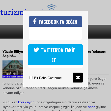
FACEBOOK'TA BEĞEN
SON DAKİKA
KATEGORİLER
HERKES COLİNSE GİDİYOR
TWITTER'DA TAKİP
Yüzde Elliye Varan İndirim Fırsatı Sona Ermeden Size Yakışanı
Seçin!...
ET
26 Haziran 2009 / 19:01
TURİZMİN SESİ
Bir Daha Gösterme
Keşfetmek için adım attığı her yere özgür
ruhunu da taşıyan Colin's, pozitif enerjisiyle çevresini etkileyen ve
kendine özgü, rahat bir tarzı seçen herkesi kendine çekmeye
devam ediyor...
2009 Yaz
koleksiyon
unda özgürlüğün sınırlarını kaldıran ve
isyankar tarzıyla yalın, net ve çarpıcı çizgisi ile jean ve
spor
giyime