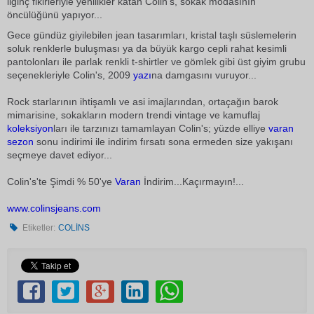
ilginç fikirleriyle yenilikler katan Colin's, sokak modasının
öncülüğünü yapıyor...
Gece gündüz giyilebilen jean tasarımları, kristal taşlı süslemelerin
soluk renklerle buluşması ya da büyük kargo cepli rahat kesimli
pantolonları ile parlak renkli t-shirtler ve gömlek gibi üst giyim grubu
seçenekleriyle Colin's, 2009
yazı
na damgasını vuruyor...
Rock starlarının ihtişamlı ve asi imajlarından, ortaçağın barok
mimarisine, sokakların modern trendi vintage ve kamuflaj
koleksiyon
ları ile tarzınızı tamamlayan Colin's; yüzde elliye
varan
sezon
sonu indirimi ile indirim fırsatı sona ermeden size yakışanı
seçmeye davet ediyor...
Colin's'te Şimdi % 50'ye
Varan
İndirim...Kaçırmayın!...
www.colinsjeans.com
Etiketler:
COLİNS