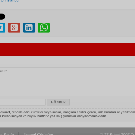
lton İstanbul
akaret, rencide edici cümleler veya imalar, inançlara saldırı içeren, imla kuralları ile yazılmam
r kullanılmayan ve büyük harflerle yazılmış yorumlar onaylanmamaktadır.
a Sayfa
Normal Görünüm
© 27 Şubat 2007 Tu