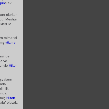
ğün
e ev
anı olurken,
ldu. Meşhur
leri ile
rn mimarisi
nmış
yüzme
yesinde
na ve
eriyle
Hilton
eşyaların
ında
in ilk
mında
etmiş
Hilton
tabı' olacak.