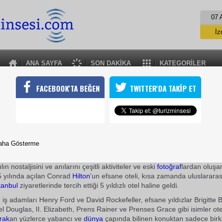
07 
İz
İs
A
ANA SAYFA
SON DAKİKA
KATEGORİLER
A
HILTON ISTANBUL 55. YILINI KUTLUYOR
FACEBOOK'TA BEĞEN
TWITTER'DA TAKİP ET
ının ABD dışındaki ilk oteli ve Türkiye'nin de ilk beş yıldızlı ulusla
stanbul 55 yılın nostaljisini yaşatıyor
27 Mayıs 2010 / 15:19
TURİZMİN SESİ
aha Gösterme
6 Mayıs, 2010
Hilton
m
arkas
ının ABD dışında açılan ilk ote
ılın nostaljisini ve anılarını çeşitli aktiviteler ve eski
fotoğraf
lardan oluşan
5 yılında açılan Conrad
Hilton
'un efsane oteli, kısa zamanda uluslararası
tanbul
ziyaretlerinde tercih ettiği 5 yıldızlı otel haline geldi.
 iş adamları Henry Ford ve David Rockefeller, efsane yıldızlar Brigitte 
 Douglas, II. Elizabeth, Prens Rainer ve Prenses Grace gibi isimler otel
ırak
an yüzlerce yabancı ve
dünya
çapında bilinen konuktan sadece birk