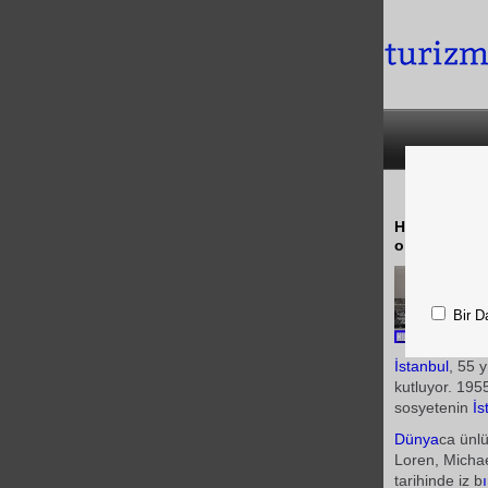
Hilton markas
olan Hilton İ
Bir D
İstanbul
, 55 y
kutluyor. 195
sosyetenin
İs
Dünya
ca ünlü
Loren, Michael
tarihinde iz b