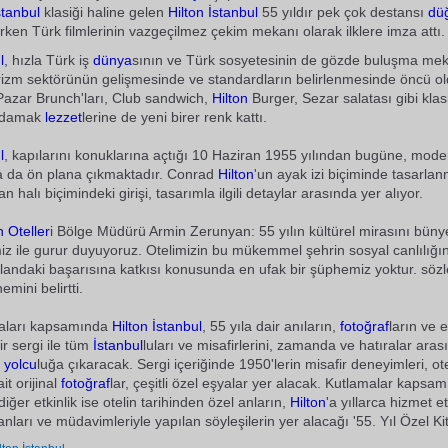
stanbul
klasiği haline gelen
Hilton
İstanbul
55 yıldır pek çok destansı
dü
arken Türk filmlerinin vazgeçilmez çekim mekanı olarak ilklere imza attı.
l
, hızla Türk iş
dünya
sının ve Türk sosyetesinin de gözde buluşma mek
rizm sektörünün gelişmesinde ve standardların belirlenmesinde öncü o
Pazar Brunch'ları, Club sandwich,
Hilton
Burger, Sezar salatası gibi klasik
n damak
lezzet
lerine de yeni birer renk kattı.
l
, kapılarını konuklarına açtığı 10 Haziran 1955 yılından bugüne, mode
a da ön plana çıkmaktadır. Conrad
Hilton
'un ayak izi biçiminde tasarla
 halı biçimindeki girişi, tasarımla ilgili detaylar arasında yer alıyor.
n
Oteller
i Bölge Müdürü Armin Zerunyan: 55 yılın kültürel mirasını bün
miz ile gurur duyuyoruz. Otelimizin bu mükemmel şehrin sosyal canlılığı
alandaki başarısına katkısı konusunda en ufak bir şüphemiz yoktur. sözl
emini belirtti.
maları kapsamında
Hilton
İstanbul
, 55 yıla dair anıların,
fotoğraf
ların ve 
ir sergi ile tüm
İstanbul
luları ve misafirlerini, zamanda ve hatıralar aras
r
yolcu
luğa çıkaracak. Sergi içeriğinde 1950'lerin misafir deneyimleri, otel
t orijinal
fotoğraf
lar, çeşitli özel eşyalar yer alacak. Kutlamalar kapsa
diğer etkinlik ise otelin tarihinden özel anların,
Hilton
'a yıllarca hizmet 
anları ve müdavimleriyle yapılan söyleşilerin yer alacağı '55. Yıl Özel Ki