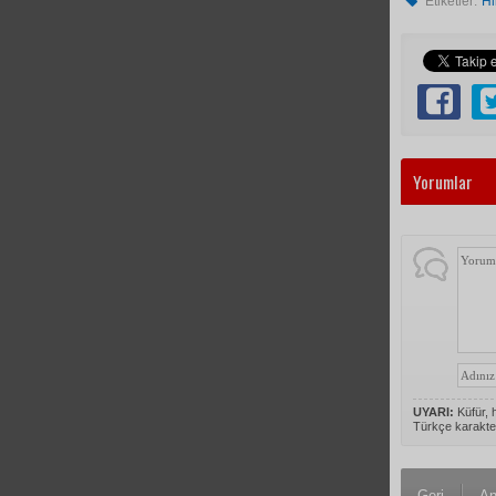
Etiketler:
Hi
Yorumlar
UYARI:
Küfür, h
Türkçe karakte
Geri
An