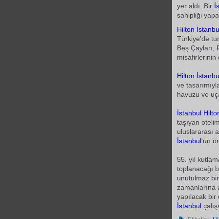
yer aldı. Bir
İ
sahipliği yap
Hilton
İstanbu
Türkiye'de tu
Beş Çayları, 
misafirlerini
Hilton
İstanbu
ve tasarımıyl
havuzu ve uçan
İstanbul
Hilto
taşıyan oteli
uluslararası 
İstanbul
'un ön
55. yıl kutla
toplanacağı b
unutulmaz bi
zamanlarına ai
yapılacak bir 
İstanbul
çalış