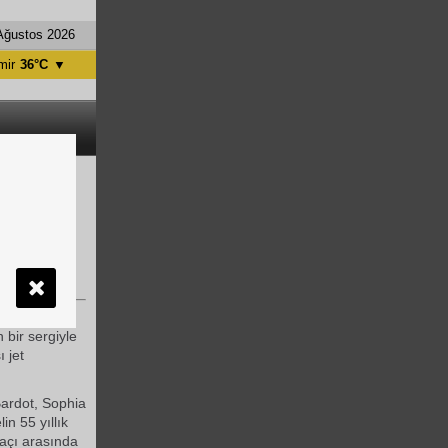
Ağustos 2026
mir
36°C
▼
tanbul
31°C
ntalya
36°C
nkara
28°C
rarası oteli
li olan
Hilton
 bir sergiyle
 jet
Bardot, Sophia
in 55 yıllık
açı arasında