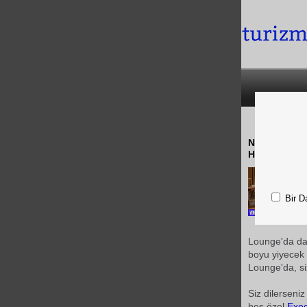
Nişantaşı'nd
Hilton ParkS
Bir D
Lounge'da da s
boyu yiyecek 
Lounge'da, si
Siz dilerseniz
beş özel
Exec