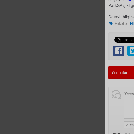
ParkSA şıklığı
Detaylı bilgi
Etiketler:
H
Yorumlar