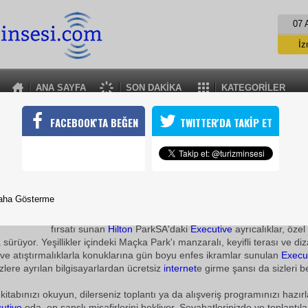
07 
İz
İs
A
ANA SAYFA
SON DAKİKA
KATEGORİLER
A
HİLTON PARKSADA EXECUTIVE ŞIKLIK!
FACEBOOK'TA BEĞEN
TWITTER'DA TAKİP ET
aki konumu ile en çok tercih edilen iş ve eğitim otelleri arasında y
A'da Executive Kat ve Lounge ayrıcalığını yaşamaya ne dersiniz?
23 Kasım 2009 / 23:25
TURİZMİN SESİ
aha Gösterme
İş ve tatil amaçlı
seyahat
eden konukları için, hızlı check-i
fırsatı sunan
Hilton
ParkSA'daki
Executive
ayrıcalıklar, özel
ürüyor. Yeşillikler içindeki Maçka Park'ı manzaralı, keyifli terası ve di
ve atıştırmalıklarla konuklarına gün boyu enfes ikramlar sunulan
Execu
zlere ayrılan bilgisayarlardan ücretsiz
internet
e girme şansı da sizleri be
 kitabınızı okuyun, dilerseniz toplantı ya da alışveriş programınızı hazırl
utive
oda, en şanslı misafirlerini bekliyor. Seyahatlerinizde ve toplantıl