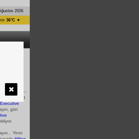
Ağustos 2026
mir
36°C
▼
tanbul
31°C
ntalya
36°C
nkara
28°C
er alan
n ve check-out
Executive
zaynı, gün
tive
kliyor.
ayın... Yirmi
arınızda
Hilton