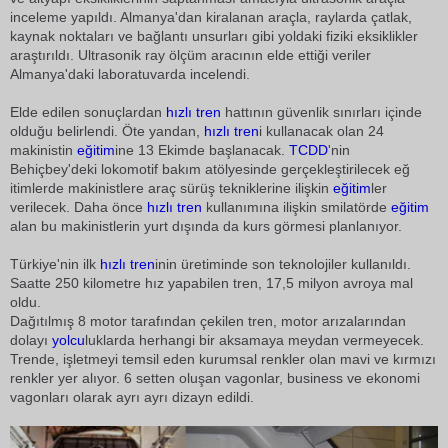
inceleme yapıldı. Almanya'dan kiralanan araçla, raylarda çatlak,
kaynak noktaları ve bağlantı unsurları gibi yoldaki fiziki eksiklikler
araştırıldı. Ultrasonik ray ölçüm aracının elde ettiği veriler
Almanya'daki laboratuvarda incelendi.
Elde edilen sonuçlardan
hızlı tren
hattının güvenlik sınırları içinde
olduğu belirlendi. Öte yandan,
hızlı tren
i kullanacak olan 24
makinistin
eğitim
ine 13 Ekimde başlanacak.
TCDD
'nin
Behiçbey'deki lokomotif bakım atölyesinde gerçekleştirilecek eğ
itimlerde makinistlere araç sürüş tekniklerine ilişkin
eğitim
ler
verilecek. Daha önce
hızlı tren
kullanımına ilişkin smilatörde
eğitim
alan bu makinistlerin yurt dışında da kurs görmesi planlanıyor.
Türkiye'nin ilk
hızlı tren
inin üretiminde son teknolojiler kullanıldı.
Saatte 250 kilometre hız yapabilen tren, 17,5 milyon avroya mal
oldu.
Dağıtılmış 8 motor tarafından çekilen tren, motor arızalarından
dolayı
yolcu
luklarda herhangi bir aksamaya meydan vermeyecek.
Trende, işletmeyi temsil eden kurumsal renkler olan mavi ve kırmızı
renkler yer alıyor. 6 setten oluşan vagonlar, business ve ekonomi
vagonları olarak ayrı ayrı dizayn edildi.