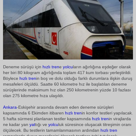
Deneme sürüşü için
hızlı tren
e
yolcu
ların ağırlığına eşdeğer olarak
her biri 80 kilogram ağırlığında toplam 417 kum torbası yerleştirildi.
Böylece
hızlı tren
in boş ve dolu olduğu farklı durumlara ilişkin duruş
mesafeleri ölçüldü. Saatte 60 kilometre hız ile başlatılan deneme
sürüşlerinde maksimum hız olan 250 kilometrenin yüzde 10 fazlası
olan 275 kilometre hıza ulaşıldı.
Ankara
-Eskişehir arasında devam eden deneme sürüşleri
kapsamında 6 Ekimden itibaren
hızlı tren
in konfor testleri yapılacak.
5 hafta sürmesi planlanan testler kapsamında
hızlı tren
in virajlarda
ne kadar yan
yat
tığı ve
yolcu
luk süresince oluşacak titreşimin oranı
ölçülecek. Bu testlerin tamamlanmasının ardından
hızlı tren