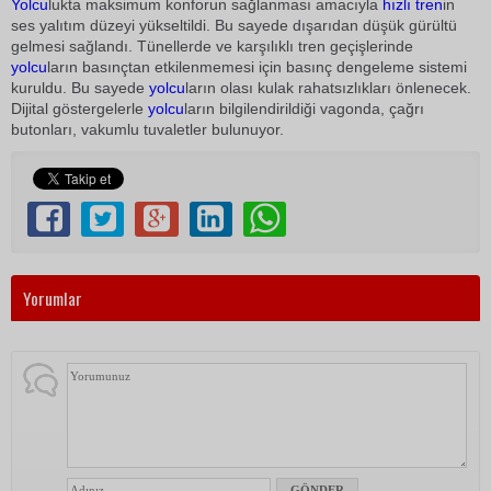
Yolcu
lukta maksimum konforun sağlanması amacıyla
hızlı tren
in
ses yalıtım düzeyi yükseltildi. Bu sayede dışarıdan düşük gürültü
gelmesi sağlandı. Tünellerde ve karşılıklı tren geçişlerinde
yolcu
ların basınçtan etkilenmemesi için basınç dengeleme sistemi
kuruldu. Bu sayede
yolcu
ların olası kulak rahatsızlıkları önlenecek.
Dijital göstergelerle
yolcu
ların bilgilendirildiği vagonda, çağrı
butonları, vakumlu tuvaletler bulunuyor.
Yorumlar