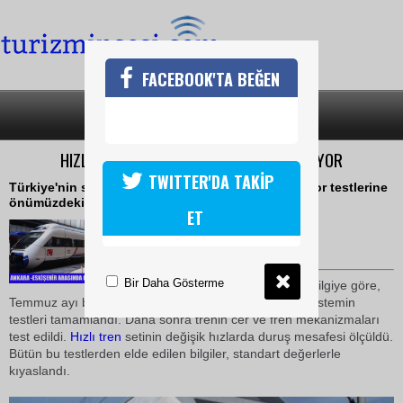
FACEBOOK'TA BEĞEN
SON DAKİKA
KATEGORİLER
HIZLI TREN KONFOR TESTLERİNE BAŞLINIYOR
TWITTER'DA TAKİP
Türkiye'nin sabırsızlıkla beklediği hızlı trenin konfor testlerine
önümüzdeki hafta başlanacak.
ET
05 Ekim 2008 / 12:35
TURİZMİN SESİ
Bir Daha Gösterme
TCDD
yetkililerinden alınan bilgiye göre,
Temmuz ayı başında önce
hızlı tren
in elektriği aldığı sistemin
testleri tamamlandı. Daha sonra trenin cer ve fren mekanizmaları
test edildi.
Hızlı tren
setinin değişik hızlarda duruş mesafesi ölçüldü.
Bütün bu testlerden elde edilen bilgiler, standart değerlerle
kıyaslandı.