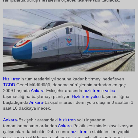
rampalarda duruş mesafesini ölçecek testlere tabi tutulacak.
Hızlı tren
in tüm testlerini yıl sonuna kadar bitirmeyi hedefleyen
TCDD
Genel Müdürlüğü, deneme sürüşlerinin ardından en geç
2009 başında
Ankara
-Eskişehir arasında
hızlı tren
le
yolcu
taşımacılığına başlamayı planlıyor.
Hızlı tren
yolcu
taşımacılığına
başladığında
Ankara
-Eskişehir aras ı demiryolu ulaşımı 3 saatten 1
saat 10 dakikaya inecek.
Ankara
-Eskişehir arasındaki
hızlı tren
yolu inşaatının
tamamlanmasının ardından
Ankara
-Polatlı kesiminde sinyalizasyon
çalışmaları da bitirildi. Daha sonra
hızlı tren
in statik testleri yapıldı
ve altyapı eksikliklerinin saptanması amacıyla ultrasonik araçla