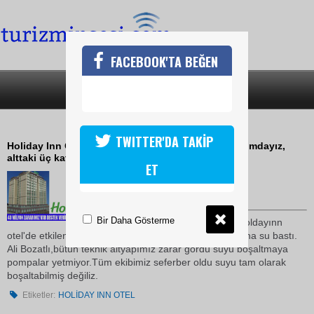
FACEBOOK'TA BEĞEN
SON DAKİKA
KATEGORİLER
HOLİDAY INN OTEL SULAR ALTINDA
TWITTER'DA TAKİP
Holiday Inn Otel'in Sahibi Ali Bozatlı çok kötü durumdayız,
alttaki üç kata olduğu gibi su bastı
ET
11 Eylül 2009 / 14:36
TURİZMİN SESİ
Bir Daha Gösterme
İkitelli'deki su baskınından Holdayınn
otel'de etkilendi Suların yükselmesiyle otelin ilk üç katına su bastı.
Ali Bozatlı,bütün teknik altyapımız zarar gördü suyu boşaltmaya
pompalar yetmiyor.Tüm ekibimiz seferber oldu suyu tam olarak
boşaltabilmiş değiliz.
Etiketler:
HOLİDAY INN OTEL