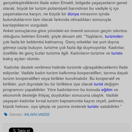
gerçekleştirdiklerini ifade eden Emekli, bölgede yaşayanların genel
olarak, büyük bir turizm potansiyeli barındıran bu vadiyle iç içe
yaşamalarına karşın, ne büyük bir
dünya
mirasının içinde
bulunduklarının tam olarak farkında olmadıkları sonucuyla
karılaştıklarını vurguladı.
Anket sonuçlarına göre yöredeki en önemli sorunun geçim sıkıntısı
olduğunu belirten Emekli, şöyle devam etti: "Yaşlıların,
turizmde
n
çok fazla bir beklentisi kalmamış. Genç erkekler ise yurt dışına
gitmeyi cazip buluyor, turizme çok fazla ilgi duymuyorlar. Kadınlar,
özellikle de genç kızlar turizme ilgili. Kadınların turizme ve
turist
e
bakış açıları olumlu.
Kadınlar destek verilmesi halinde turizmle uğraşabileceklerini ifade
ediyorlar. Vadide kadın turizm kalkınma kooperatifleri, tarıma dayalı
turizm kooperatifleri veya birlikler kurulmalıdır. Bu kooperatif ve
birlikler, yurt dışındaki bu tür birliklere üye olarak
turist
değişim
programını yapabilirler. Yöre kadınlarının bu konuda
eğitim
ve
ekonomik desteğe ihtiyaç duydukları sonucuna ulaştık. Vadide
yaşayan kadınlar kırsal turizm kapsamında kayısı reçeli, pekmez,
köpük helvası, oya işleyip ve yazma üreterek
turist
e satabilirler."
Etiketler:
IHLARA VADİSİ