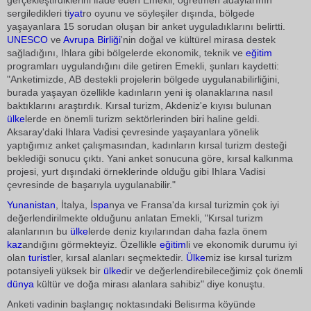
gerçekleştirdiklerini ifade eden Emekli, öğretmen adaylarının
sergiledikleri ti
yat
ro oyunu ve söyleşiler dışında, bölgede
yaşayanlara 15 sorudan oluşan bir anket uyguladıklarını belirtti.
UNESCO
ve
Avrupa Birliği
'nin doğal ve kültürel mirasa destek
sağladığını, Ihlara gibi bölgelerde ekonomik, teknik ve
eğitim
programları uygulandığını dile getiren Emekli, şunları kaydetti:
"Anketimizde, AB destekli projelerin bölgede uygulanabilirliğini,
burada yaşayan özellikle kadınların yeni iş olanaklarına nasıl
baktıklarını araştırdık. Kırsal turizm, Akdeniz'e kıyısı bulunan
ülke
lerde en önemli turizm sektörlerinden biri haline geldi.
Aksaray'daki Ihlara Vadisi çevresinde yaşayanlara yönelik
yaptığımız anket çalışmasından, kadınların kırsal turizm desteği
beklediği sonucu çıktı. Yani anket sonucuna göre, kırsal kalkınma
projesi, yurt dışındaki örneklerinde olduğu gibi Ihlara Vadisi
çevresinde de başarıyla uygulanabilir."
Yunanistan
, İtalya, İ
spa
nya ve Fransa'da kırsal turizmin çok iyi
değerlendirilmekte olduğunu anlatan Emekli, "Kırsal turizm
alanlarının bu
ülke
lerde deniz kıyılarından daha fazla önem
kaz
andığını görmekteyiz. Özellikle
eğitim
li ve ekonomik durumu iyi
olan
turist
ler, kırsal alanları seçmektedir.
Ülke
miz ise kırsal turizm
potansiyeli yüksek bir
ülke
dir ve değerlendirebileceğimiz çok önemli
dünya
kültür ve doğa mirası alanlara sahibiz" diye konuştu.
Anketi vadinin başlangıç noktasındaki Belisırma köyünde