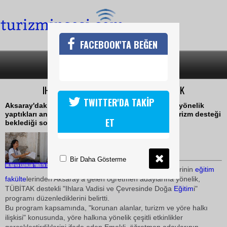
FACEBOOK'TA BEĞEN
SON DAKİKA
KATEGORİLER
IHLARA VADİSİNE KADINLARDAN DESTEK
TWITTER'DA TAKİP
Aksaray'daki Ihlara Vadisi çevresinde yaşayanlara yönelik
yaptıkları anket çalışmasından, kadınların kırsal turizm desteği
ET
beklediği sonucunun çıktı
14 Temmuz 2009 / 16:08
TURİZMİN SESİ
Bir Daha Gösterme
Türkiye'nin çeşitli
üniversite
lerinin
eğitim
fakülte
lerinden Aksaray'a gelen öğretmen adaylarına yönelik,
TÜBİTAK destekli "Ihlara Vadisi ve Çevresinde Doğa
Eğitim
i"
programı düzenlediklerini belirtti.
Bu program kapsamında, "korunan alanlar, turizm ve yöre halkı
ilişkisi" konusunda, yöre halkına yönelik çeşitli etkinlikler