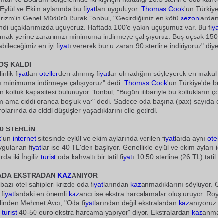
Eylül ve Ekim aylarında bu fi
yat
ları uyguluyor.
Thomas Cook
'un Türkiye
urizm'in Genel Müdürü Burak Tonbul, "Geçirdiğimiz en kötü
sezon
lardan
ndi uçaklarımızda uçuyoruz. Haftada 100'e yakın uçuşumuz var. Bu fi
ya
mak yerine zararımızı minimuma indirmeye çalışıyoruz. Boş uçsak 150 s
bileceğimiz en iyi fi
yat
ı vererek bunu zararı 90 sterline indiriyoruz" diy
OŞ KALDI
inlik fi
yat
ları
oteller
den alınmış fi
yat
lar olmadığını söyleyerek en makul 
ı minimuma indirmeye çalışıyoruz" dedi.
Thomas Cook
'un Türkiye'de bu
n koltuk kapasitesi bulunuyor. Tonbul, "Bugün itibariyle bu koltukların ç
 ama ciddi oranda boşluk var" dedi. Sadece oda başına (pax) sayıda 
rolarında da ciddi düşüşler yaşadıklarını dile getirdi.
10 STERLİN
k
'un
internet
sitesinde eylül ve ekim aylarında verilen fi
yat
larda aynı
otel
ygulanan fi
yat
lar ise 40 TL'den başlıyor. Genellikle eylül ve ekim ayları i
arda iki İngiliz
turist
oda kahvaltı bir tatil fi
yat
ı 10.50 sterline (26 TL) tatil
ADA EKSTRADAN
KAZ
ANIYOR
 bazı otel sahipleri krizde oda fi
yat
larından
kaz
anmadıklarını söylüyor. 
fi
yat
lardaki en önemli
kaz
ancı ise ekstra harcalamalar oluşturuyor. Roy
linden Mehmet Avcı, "Oda fi
yat
larından değil ekstralardan
kaz
anıyoruz.
n
turist
40-50 euro ekstra harcama yapıyor" diyor. Ekstralardan
kaz
anma