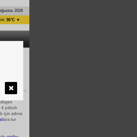
Ağustos 2026
mir
36°C
▼
tanbul
31°C
ntalya
36°C
nkara
28°C
 indirip
aya başladı.
 olmak üzere
r düşen
4 yıldızlı
k için adına
at
lara tur
ltı
oteller