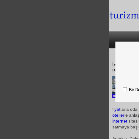
İngiliz tur 
uçaklarını d
Bir D
fi
yat
larla oda
oteller
le anla
internet
sites
satmaya başl
Antalya, Dalam