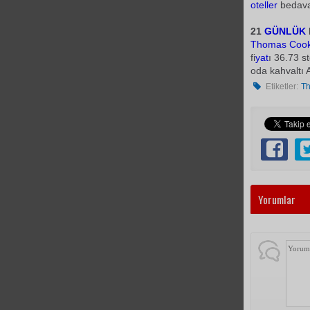
oteller
bedava
21
GÜNLÜK
Thomas Coo
fi
yat
ı 36.73 s
oda kahvaltı A
Etiketler:
T
Yorumlar