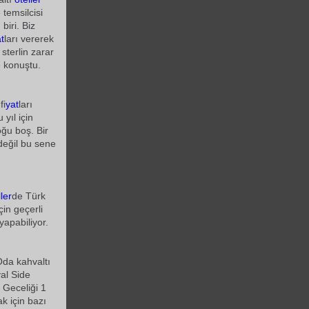
 temsilcisi
 biri. Biz
t
ları vererek
terlin zarar
e konuştu.
fi
yat
ları
 yıl için
oğu boş. Bir
değil bu sene
ler
de Türk
çin geçerli
 yapabiliyor.
Oda kahvaltı
al Side
 Geceliği 1
k için bazı