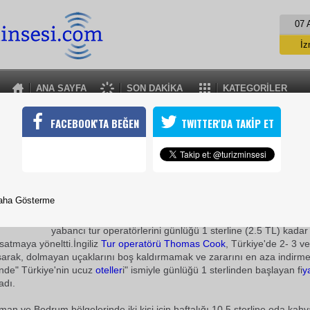
07 
İz
İs
A
ANA SAYFA
SON DAKİKA
KATEGORİLER
A
İNGİLİZLER 1 STERLİNE TATİL YAPIYOR
FACEBOOK'TA BEĞEN
TWITTER'DA TAKİP ET
operatörü Thomas Cook, krizde işler kötü gidince zararını minimuma
oldurmak için Türkiye'de 1 sterlinden başlayan fiyatlarla tatil satm
24 Haziran 2009 / 15:12
TURİZMİN SESİ
aha Gösterme
Ekonomik kriz nedeniyle turizmin kötü gitmesi başta İngiliz
yabancı tur operatörlerini günlüğü 1 sterline (2.5 TL) kada
 satmaya yöneltti.İngiliz
Tur operatörü
Thomas Cook
, Türkiye'de 2- 3 ve 
şarak, dolmayan uçaklarını boş kaldırmamak ve zararını en aza indirme
inde" Türkiye'nin ucuz
oteller
i" ismiyle günlüğü 1 sterlinden başlayan fi
y
adı.
an ve Bodrum bölgelerinde iki kişi için haftalığı 10.5 sterline oda kahva