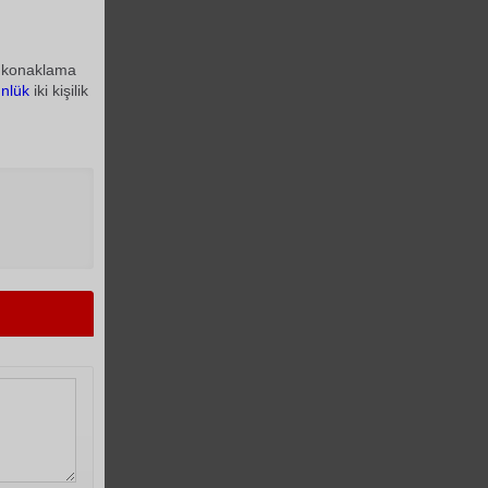
ta konaklama
nlük
iki kişilik