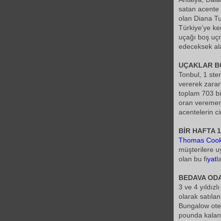
satan acente 
olan Diana T
Türkiye'ye ke
uçağı boş uçr
edeceksek ala
UÇAKLAR B
Tonbul, 1 sterl
vererek zarar
toplam 703 bi
oran veremem
acentelerin ci
BİR HAFTA 
Thomas Coo
müşterilere u
olan bu fi
yat
l
BEDAVA OD
3 ve 4 yıldızlı
olarak satılan 
Bungalow ote
pounda kala