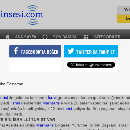
08 
İz
İs
A
ANA SAYFA
SON DAKİKA
KATEGORİLER
A
İSRAİL İLE GEMİ SEFERLERİ DURDURULDU
FACEBOOK'TA BEĞEN
TWITTER'DA TAKİP ET
zze'ye yardım götüren gemilere saldırması üzerine İsrail yolcu gemi
sine yaptığı seferlerine ara verildi
01 Haziran 2010 / 07:51
TURİZMİN SESİ
aha Gösterme
Marmaris
Liman İşletmeciliği AŞ Genel Müdürü Şükrü Tugay,
turist
ile gelmesi beklenen
İsrail
gemisinin seferinin iptal edildiğinin kend
söyledi.
İsrail
gemilerinin
Marmaris
'e yılda 20 sefer yaptığına işaret ede
a çoğunluğu İsrailli yaklaşık 12 bin
turist
geliyordu. Son yaşanan olayda
ruldu." dedi.
E BİN İSRAİLLİ TURİST VAR
at Acenteleri Birliği
Marmaris
Bölgesel Yürütme Kurulu Başkanı İsmail