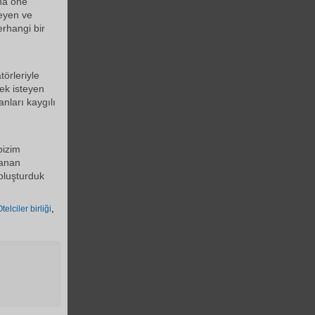
ına öne
meyen ve
herhangi bir
törleriyle
ek isteyen
anları kaygılı
bizim
şanan
 oluşturduk
,
elciler birliği