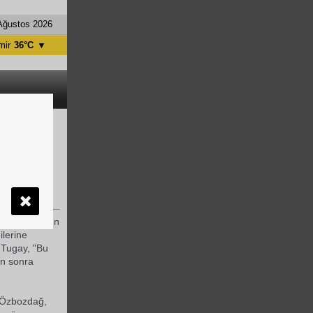
Ağustos 2026
mir
36°C
▼
tanbul
31°C
ntalya
36°C
nkara
28°C
lerinin
 ilçeye yarın
ilerine
n Tugay, "Bu
n sonra
 Özbozdağ,