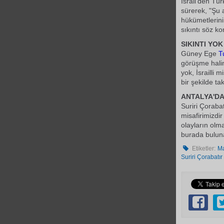
İsrail'den Tü
sürerek, "Şu
hükümetlerini
sıkıntı söz k
SIKINTI YOK
Güney Ege
T
görüşme hali
yok, İsrailli m
bir şekilde tak
ANTALYA'DA
Suriri Çorabat
misafirimizdi
olayların olm
burada buluna
Etiketler:
Ma
Suriri Çorabatır