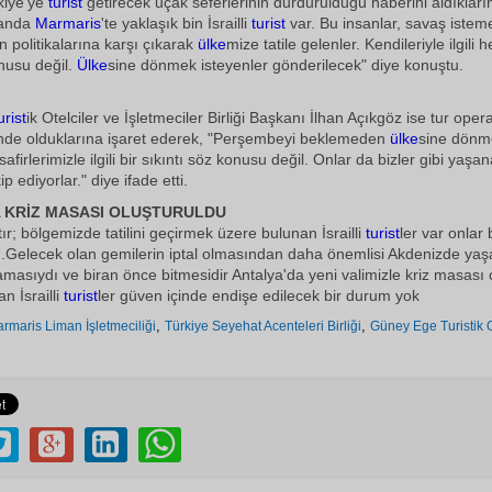
rkiye'ye
turist
getirecek uçak seferlerinin durdurulduğu haberini aldıklar
 anda
Marmaris
'te yaklaşık bin İsrailli
turist
var. Bu insanlar, savaş iste
n politikalarına karşı çıkarak
ülke
mize tatile gelenler. Kendileriyle ilgili 
onusu değil.
Ülke
sine dönmek isteyenler gönderilecek" diye konuştu.
urist
ik Otelciler ve İşletmeciler Birliği Başkanı İlhan Açıkgöz ise tur opera
nde olduklarına işaret ederek, "Perşembeyi beklemeden
ülke
sine dönm
isafirlerimizle ilgili bir sıkıntı söz konusu değil. Onlar da bizler gibi yaşan
ip ediyorlar." diye ifade etti.
 KRİZ MASASI OLUŞTURULDU
ır; bölgemizde tatilini geçirmek üzere bulunan İsrailli
turist
ler var onlar 
r .Gelecek olan gemilerin iptal olmasından daha önemlisi Akdenizde ya
amasıydı ve biran önce bitmesidir Antalya'da yeni valimizle kriz masası
n İsrailli
turist
ler güven içinde endişe edilecek bir durum yok
,
,
rmaris Liman İşletmeciliği
Türkiye Seyehat Acenteleri Birliği
Güney Ege Turistik Ot