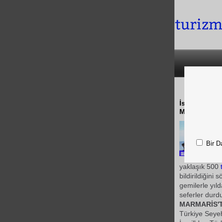
İsrail'in, Ga
Marmaris ilçe
Bir D
yaklaşık 500
bildirildiğini 
gemilerle yıld
seferler durdu
MARMARİS'T
Türkiye Seyeh