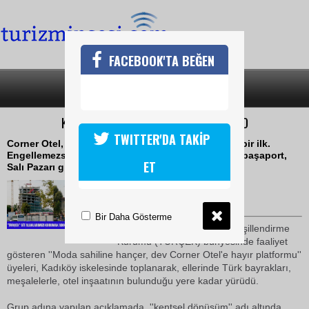
FACEBOOK'TA BEĞEN
SON DAKİKA
KATEGORİLER
KADIKÖY'DE OTEL YAPIMINA PROTESTO
TWITTER'DA TAKİP
Corner Otel, Kadıköy sahilinde Boğaz'ın girişinde bir ilk.
Engellemezsek emsal alınacak ve peşi sıra Haydarpaşaport,
ET
Salı Pazarı gibi yeni rant alanlarıyla devam edecek.
11 Ocak 2009 / 11:26
TURİZMİN SESİ
Bir Daha Gösterme
Türkiye Çevre Koruma ve Yeşillendirme
Kurumu (TURÇEK) bünyesinde faaliyet
gösteren ''Moda sahiline hançer, dev Corner Otel'e hayır platformu''
üyeleri, Kadıköy iskelesinde toplanarak, ellerinde Türk bayrakları,
meşalelerle, otel inşaatının bulunduğu yere kadar yürüdü.
Grup adına yapılan açıklamada, ''kentsel dönüşüm'' adı altında