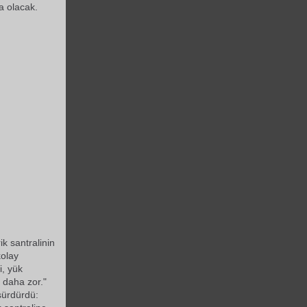
a olacak.
ik santralinin
olay
i, yük
n daha zor."
 sürdürdü: