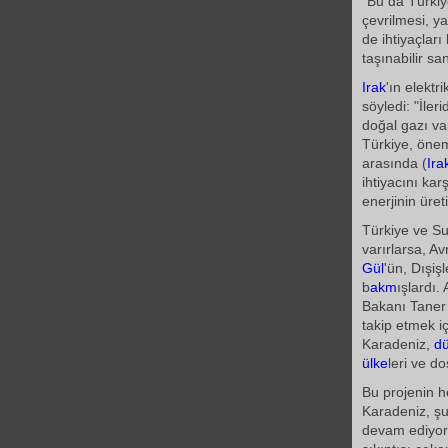
"Bu da Türkiye
çevrilmesi, 
de ihtiyaçları
taşınabilir sa
Irak
'ın elekt
söyledi: "İler
doğal gazı var
Türkiye, öneml
arasında (
Ira
ihtiyacını ka
enerjinin üre
Türkiye ve Su
varırlarsa, A
Gül
'ün, Dışiş
b
akm
ışlardı.
Bakanı Taner 
takip etmek i
Karadeniz,
d
ülke
leri ve d
Bu projenin 
Karadeniz, şun
devam ediyoru