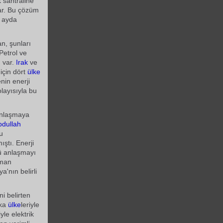
k santraline
var. Bu çözüm
r ayda
n, şunları
 Petrol ve
ı var.
Irak
ve
 için dört
ülke
nin enerji
olayısıyla bu
anlaşmaya
bdullah
u
ıştı. Enerji
lü anlaşmayı
sman
a'nın belirli
ni belirten
ika
ülke
leriyle
iyle elektrik