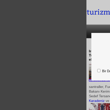
Irak'ın Basr
Tuzla'daki S
elektrik sant
Bir D
santraller, F
Bakanı Kerim
Sedef Tersan
Karadeniz
ve