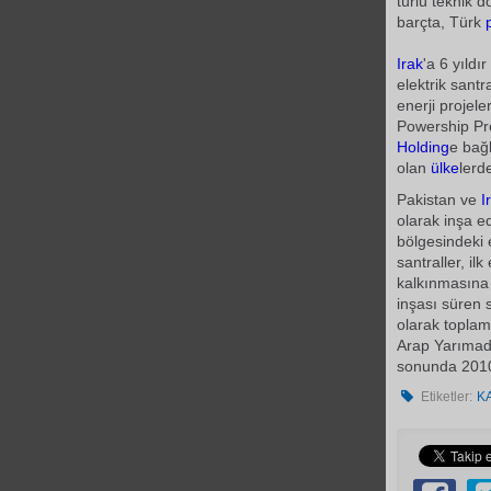
türlü teknik d
barçta, Türk
Irak
'a 6 yıldı
elektrik santr
enerji projele
Powership Proj
Holding
e bağl
olan
ülke
lerd
Pakistan ve
I
olarak inşa e
bölgesindeki 
santraller, i
kalkınmasına
inşası süren 
olarak toplam
Arap Yarımada
sonunda 2010
Etiketler:
K