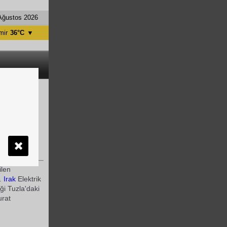
Ağustos 2026
mir
36°C
▼
tanbul
31°C
ntalya
36°C
nkara
28°C
tarafından
 seyreden
ilen
r.
Irak
Elektrik
ği Tuzla'daki
rat