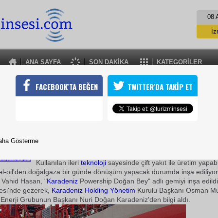
08 
İz
İs
A
ANA SAYFA
SON DAKİKA
KATEGORİLER
A
KARADENİZ POWERSHİP PROJESİ
FACEBOOK'TA BEĞEN
TWITTER'DA TAKİP ET
a bölgesindeki elektrik ihtiyacının karşılanması amacıyla, KARKEY 
edef Tersanesi'nde, dünyada ilk kez, kendi makineleriyle denizde
rali inşaa edildi
11 Aralık 2009 / 14:23
aha Gösterme
TURİZMİN SESİ
Kullanılan ileri
teknoloji
sayesinde çift yakıt ile üretim yapab
uel-oil'den doğalgaza bir günde dönüşüm yapacak durumda inşa ediliyo
 Vahid Hasan, "
Karadeniz
Powership Doğan Bey" adlı gemiyi inşa edildi
esi'nde gezerek,
Karadeniz
Holding
Yönetim
Kurulu Başkanı Osman Mu
 Enerji Grubunun Başkanı Nuri Doğan Karadeniz'den bilgi aldı.