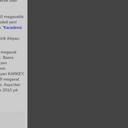
tecek olan
50 megavatlık
teli yeni
k "
Karadeniz
trik ihtiyacı
0 megavat
k. Basra
üzen
inin
layan KARKEY,
238 megavat
je, Asya'dan
e 2010 yılı