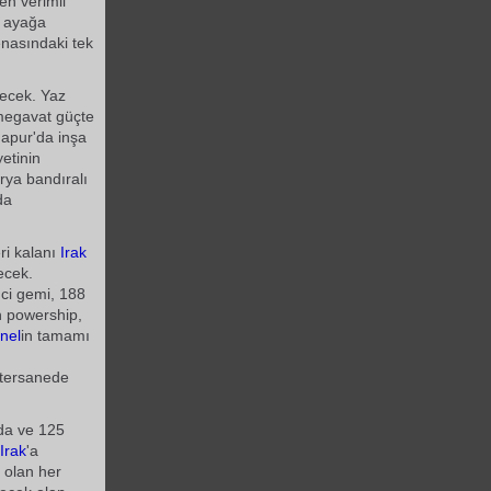
 en verimli
de ayağa
renasındaki tek
yecek. Yaz
 megavat güçte
gapur'da inşa
etinin
rya bandıralı
da
ri kalanı
Irak
ecek.
nci gemi, 188
n powership,
nel
in tamamı
 tersanede
da ve 125
Irak
'a
 olan her