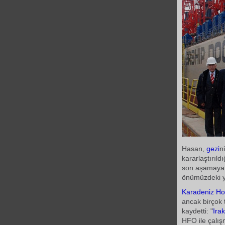
Hasan,
gezi
n
kararlaştırıl
son aşamaya g
önümüzdeki y
Karadeniz
Ho
ancak birçok 
kaydetti: "
Irak
HFO ile çalış