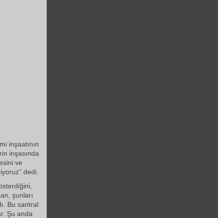
mi inşaatının
rin inşasında
esini ve
iyoruz" dedi.
sterdiğini,
an, şunları
dı. Bu santral
ar. Şu anda