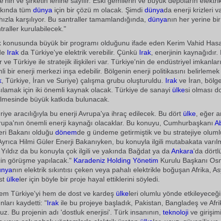
'nin ve şirketin lehine sayılır. Eski gemilerin ve büyük depoların elektri
yakında tüm
dünya
için bir çözü m olacak. Şimdi
dünya
da enerji krizleri 
 hızla karşılıyor. Bu santraller tamamlandığında,
dünya
nın her yerine bi
ntraller kurulabilecek."
rik konusunda büyük bir programı olduğunu ifade eden Kerim Vahid Hasa
ide
Irak
da Türkiye'ye elektrik verebilir. Çünkü
Irak
, enerjinin kaynağıdır.
 ve Türkiye ile stratejik ilişkileri var. Türkiye'nin de endüstriyel imkanlar
i bir enerji merkezi inşa edebilir. Bölgenin enerji politikasını belirlemek
k
, Türkiye, İran ve Suriye) çalışma grubu oluşturuldu.
Irak
ve İran, bölge
rşılamak için iki önemli kaynak olacak. Türkiye de sanayi
ülke
si olması d
tilmesinde büyük katkıda bulunacak.
riye aracılığıyla bu enerji Avrupa'ya ihraç edilecek. Bu dört
ülke
, eğer 
vrupa'nın önemli enerji kaynağı olacaklar. Bu konuyu, Cumhurbaşkanı
A
leri Bakanı olduğu
dönem
de g ündeme getirmiştik ve bu stratejiye oluml
 Ayrıca Hilmi Güler Enerji Bakanıyken, bu konuyla ilgili mutabakata varılm
Yıldız da bu konuyla çok ilgili ve yakında Bağdat ya da
Ankara
'da dört
çin görüşme yapılacak."
Karadeniz
Holding
Yönetim
Kurulu Başkanı O
ünya
nın elektrik sıkıntısı çeken veya pahalı elektrikle boğuşan Afrika, Asy
ost
ülke
ler için böyle bir proje hayal ettiklerini söyledi.
hem Türkiye'yi hem de dost ve kardeş
ülke
leri olumlu yönde etkileyeceği
ları kaydetti: "
Irak
ile bu projeye başladık, Pakistan, Bangladeş ve Afr
z. Bu projenin adı 'dostluk enerjisi'. Türk insanının,
teknoloji
ve girişim