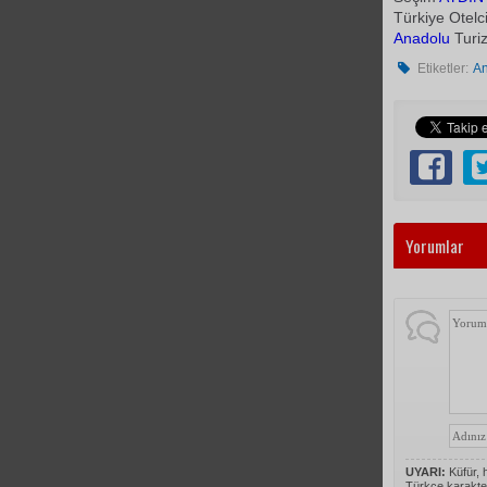
Türkiye Otelc
Anadolu
Turiz
Etiketler:
An
Yorumlar
UYARI:
Küfür, h
Türkçe karakte