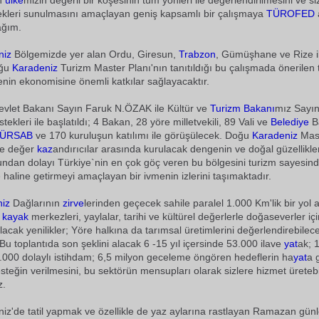
an
ülke
mizin değerli bir köşesinin tüm yönleri ile değerlendirilmesini ve si
ekleri sunulmasını amaçlayan geniş kapsamlı bir çalışmaya
TÜROFED
ağım.
niz
Bölgemizde yer alan Ordu, Giresun,
Trabzon
, Gümüşhane ve Rize il
oğu
Karadeniz
Turizm Master Planı'nın tanıtıldığı bu çalışmada önerilen 
enin ekonomisine önemli katkılar sağlayacaktır.
evlet Bakanı Sayın Faruk N.ÖZAK ile Kültür ve
Turizm Bakanı
mız Sayın
kleri ile başlatıldı; 4 Bakan, 28 yöre milletvekili, 89 Vali ve
Belediye
B
ÜRSAB
ve 170 kuruluşun katılımı ile görüşülecek. Doğu
Karadeniz
Mas
ve değer
kaz
andırıcılar arasında kurulacak dengenin ve doğal güzellikl
ndan dolayı Türkiye`nin en çok göç veren bu bölgesini turizm sayesin
e haline getirmeyi amaçlayan bir ivmenin izlerini taşımaktadır.
niz
Dağlarının
zirve
lerinden geçecek sahile paralel 1.000 Km'lik bir yol a
k
kayak
merkezleri, yaylalar, tarihi ve kültürel değerlerle doğaseverler içi
acak yenilikler; Yöre halkına da tarımsal üretimlerini değerlendirebilece
Bu toplantıda son şeklini alacak 6 -15 yıl içersinde 53.000 ilave
yat
ak; 
000 dolaylı istihdam; 6,5 milyon geceleme öngören hedeflerin ha
yat
a 
desteğin verilmesini, bu sektörün mensupları olarak sizlere hizmet üreteb
z.
z'de tatil yapmak ve özellikle de yaz aylarına rastlayan Ramazan günl