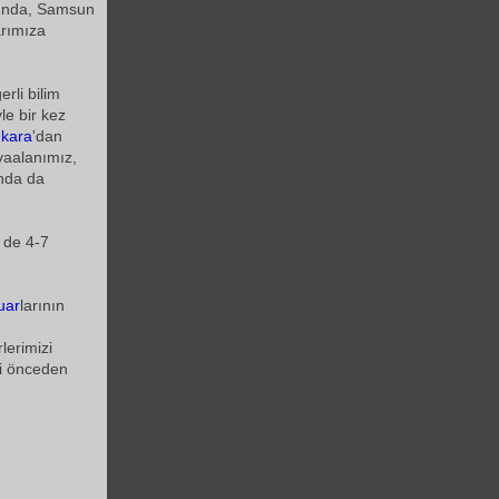
anında, Samsun
arımıza
rli bilim
le bir kez
kara
'dan
vaalanımız,
ında da
de 4-7
uar
larının
lerimizi
ri önceden