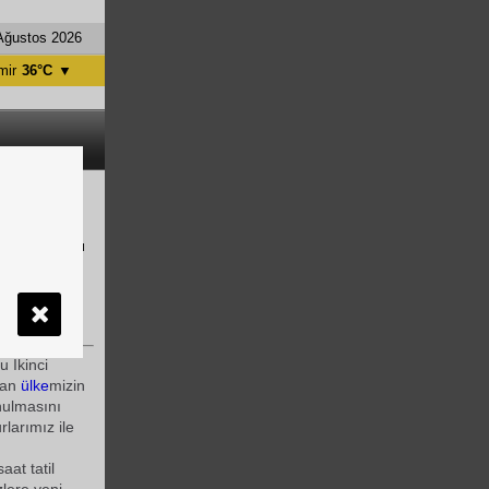
Ağustos 2026
mir
36°C
▼
tanbul
31°C
ntalya
36°C
nkara
28°C
ğı ile
ler için kıyı
 İkinci
olan
ülke
mizin
unulmasını
rlarımız ile
aat tatil