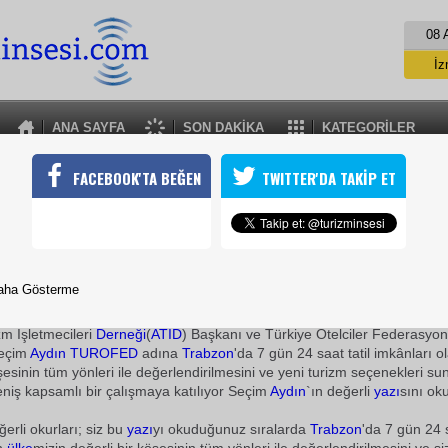
08 
İz
İs
A
ANA SAYFA
SON DAKİKA
KATEGORİLER
A
KARADENİZİN POTANSİYELİ CEZBEDECEK
FACEBOOK'TA BEĞEN
TWITTER'DA TAKİP ET
larının zirvelerinden geçecek sahile paralel 1.000 Km'lik bir yol a
k kayak merkezleri, yaylalar, tarihi ve kültürel değerlerle doğasever
ında sunulacak
28 Şubat 2010 / 15:55
aha Gösterme
TURİZMİN SESİ
m İşletmecileri
Derneği
(
ATİD
) Başkanı ve Türkiye Otelciler Federasyonu
seçim
Aydın
TUROFED
adına
Trabzon
'da 7 gün 24 saat tatil imkânları 
öşesinin tüm yönleri ile değerlendirilmesini ve yeni turizm seçenekleri s
iş kapsamlı bir çalışmaya katılıyor Seçim
Aydın
`ın değerli
yazı
sını oku
erli okurları; siz bu
yazı
yı okuduğunuz sıralarda
Trabzon
'da 7 gün 24 s