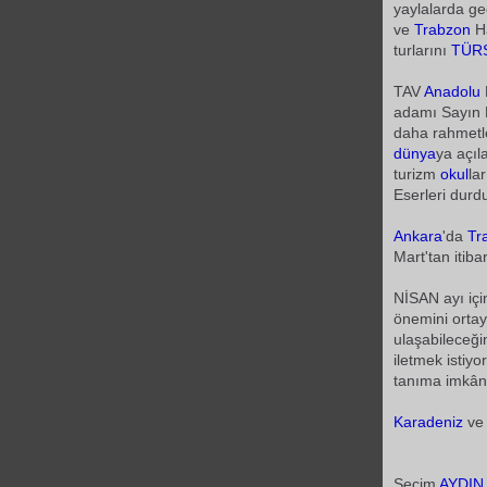
yaylalarda ge
ve
Trabzon
Ha
turlarını
TÜR
TAV
Anadolu
adamı Sayın P
daha rahmetl
dünya
ya açıl
turizm
okul
la
Eserleri durd
Ankara
'da
Tr
Mart'tan itiba
NİSAN ayı iç
önemini ortay
ulaşabileceğin
iletmek istiy
tanıma imkânı
Karadeniz
v
Seçim
AYDIN