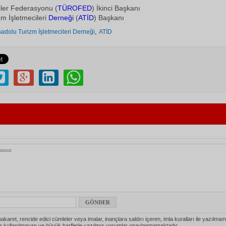
iler Federasyonu (
TÜROFED
) İkinci Başkanı
m İşletmecileri
Derneği
(
ATİD
) Başkanı
,
adolu Turizm İşletmecileri Derneği
ATİD
akaret, rencide edici cümleler veya imalar, inançlara saldırı içeren, imla kuralları ile yazılmam
r kullanılmayan ve büyük harflerle yazılmış yorumlar onaylanmamaktadır.