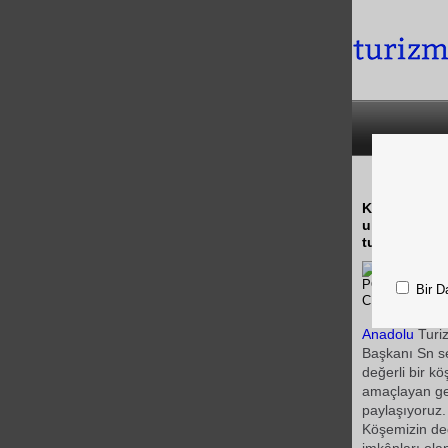
Karadeniz Dağ
ulaşılabilece
turizmi yan
Bir D
Anadolu
Turiz
Başkanı Sn 
değerli bir k
amaçlayan gen
paylaşıyoruz.
Köşemizin değ