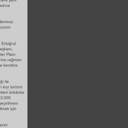
zlere yeni
adına
lerimizi
turizm
 Ertuğrul
aşkanı,
ter Planı
erine rağmen
de kendine
ğı ile
n kıyı turizmi
kleri imkânlar
13.000
geçirilmesi
ilmek için
erini