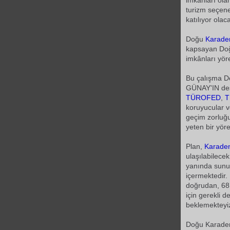
imkânları ol
turizm seçen
katılıyor olac
Doğu
Karade
kapsayan D
imkânları yör
Bu çalışma D
GÜNAY'IN deste
TÜROFED
,
T
koruyucular 
geçim zorluğu
yeten bir yör
Plan,
Karade
ulaşılabilece
yanında sunul
içermektedir. 
doğrudan, 68.
için gerekli 
beklemekteyi
Doğu Karadeni