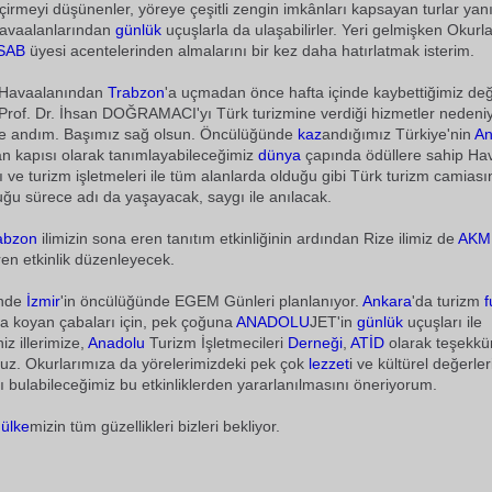
çirmeyi düşünenler, yöreye çeşitli zengin imkânları kapsayan turlar y
vaalanlarından
günlük
uçuşlarla da ulaşabilirler. Yeri gelmişken Okurl
SAB
üyesi acentelerinden almalarını bir kez daha hatırlatmak isterim.
Havaalanından
Trabzon
'a uçmadan önce hafta içinde kaybettiğimiz değe
rof. Dr. İhsan DOĞRAMACI'yı Türk turizmine verdiği hizmetler nedeniy
e andım. Başımız sağ olsun. Öncülüğünde
kaz
andığımız Türkiye'nin
An
an kapısı olarak tanımlayabileceğimiz
dünya
çapında ödüllere sahip Ha
rı ve turizm işletmeleri ile tüm alanlarda olduğu gibi Türk turizm camias
uğu sürece adı da yaşayacak, saygı ile anılacak.
abzon
ilimizin sona eren tanıtım etkinliğinin ardından Rize ilimiz de
AKM
ren etkinlik düzenleyecek.
inde
İzmir
'in öncülüğünde EGEM Günleri planlanıyor.
Ankara
'da turizm
f
a koyan çabaları için, pek çoğuna
ANADOLU
JET'in
günlük
uçuşları ile
iz illerimize,
Anadolu
Turizm İşletmecileri
Derneği
,
ATİD
olarak teşekkür
oruz. Okurlarımıza da yörelerimizdeki pek çok
lezzet
i ve kültürel değerle
 bulabileceğimiz bu etkinliklerden yararlanılmasını öneriyorum.
e
ülke
mizin tüm güzellikleri bizleri bekliyor.