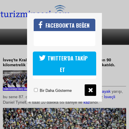
FACEBOOK'TA BEĞEN
SON DAKİKA
KATEGORİLER
KAYAKÇILARDAN ANLAMLI YARIŞ
TWITTER'DA TAKİP
İsveç'te Kral Gustav Vasa anısına her yıl düzenlenen 90
kilometrelik Vasaloppet Kayak Yarışı'na 15 bin kişi katıldı.
ET
02 Mart 2009 / 11:24
TURİZMİN SESİ
Bir Daha Gösterme
Dünya
nın en uzun mesafeli
kayak
yarışı,
bu sene 87. defa yapıldı. Nefes kesen yarışı ise, 3. kez
İsveçli
Daniel Tynell, 4 saat 10 dakika 55 saniye ile
kaz
andı.