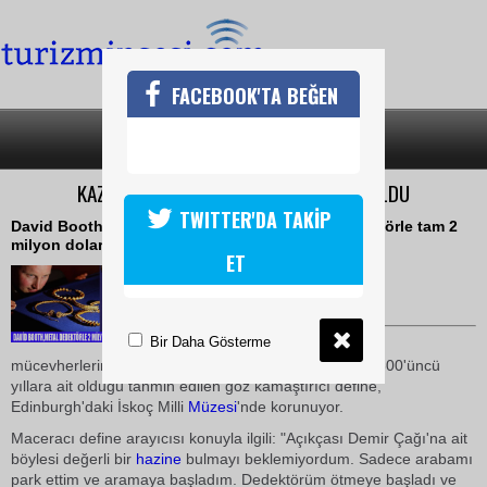
FACEBOOK'TA BEĞEN
SON DAKİKA
KATEGORİLER
KAZIYLA 2 MİLYON DOLARLIK DEFİNE BULDU
TWITTER'DA TAKİP
David Booth adlı kazı meraklısı aldığı metal dedektörle tam 2
milyon dolarlık mücevher buldu
ET
06 Kasım 2009 / 12:47
TURİZMİN SESİ
Bir Daha Gösterme
İskoçyalı definecinin bulduğu
mücevherlerin Demir Çağı'na ait olduğu bildirildi. MÖ 300'üncü
yıllara ait olduğu tahmin edilen göz kamaştırıcı define,
Edinburgh'daki İskoç Milli
Müzesi
'nde korunuyor.
Maceracı define arayıcısı konuyla ilgili: "Açıkçası Demir Çağı'na ait
böylesi değerli bir
hazine
bulmayı beklemiyordum. Sadece arabamı
park ettim ve aramaya başladım. Dedektörüm ötmeye başladı ve