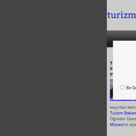
Tüm dünyada 
ölen Aziz Ni
yer aldı
Bir D
kaçırılan kemi
Turizm Bakan
Öğretim Üyes
Müzesi
'ni zi