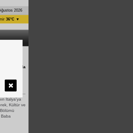
Ağustos 2026
mir
36°C
▼
tanbul
31°C
ntalya
36°C
nkara
28°C
 ilçesinde
ABD basınında
ın İtalya'ya
erek, Kültür ve
i Bölümü
l Baba