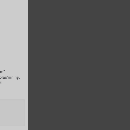
um"
olas'nın "şu
i.