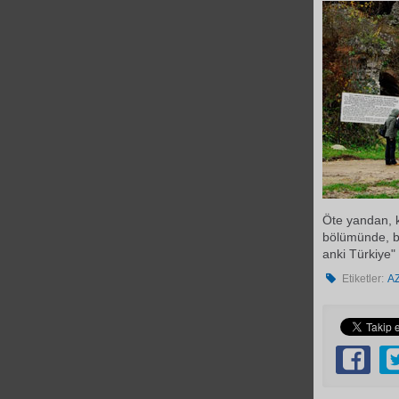
Öte yandan, k
bölümünde, b
anki Türkiye"
Etiketler:
A