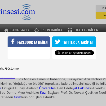
07 
İz
İs
A
ANA SAYFA
SON DAKİKA
KATEGORİLER
A
KEMİKLERİNİN İSTENMESİ ABD BASININDA
FACEBOOK'TA BEĞEN
TWITTER'DA TAKİP ET
"Noel Baba" olarak bilinen Antalya'da Patara'da doğan ve Demre
cholas'ın İtalya'daki kemiklerinin Türkiye'ye iade edilmesi isteği, 
03 Ocak 2010 / 00:19
aha Gösterme
TURİZMİN SESİ
Los Angeles Times'ın haberinde, Türkiye'nin Aziz Nicholas'n
klerinin, "doğduğu ve öldüğü" topraklara iade edilmesini istediği belirtil
ı
Ertuğrul Günay, Akdeniz
Üniversite
si Fen Edebi
yat
Fakülte
si Arkeoloj
i ve Demre Myra Andriake
Kaz
ı Başkanı Prof. Dr. Nevzat Çevik ve Noe
yaret eden
turist
lerin görüşleri aktarıldı.