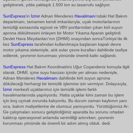
geliştirerek, yılda yaklaşık 1.500 ton su tasarrufu sağlıyor.
SunExpress
'in
İzmir
Adnan Menderes
Havalimanı
'ndaki Hat Bakım
departmanı, tamamen kendi imkanlarıyla, uçak motorlarlarının
temizliği esnasında egzost ve VBV portlarından çıkan kirli suyun
aprona dökülmesini önleyen bir Motor Yıkama Aparatı geliştirdi.
Devlet Hava Meydanları'nın (DHMİ) onayından sonraTürkiye'de ilk
kez
SunExpress
tarafından kullanılmaya başlanan kapalı devre
motor yıkama sistemiyle, atık sular çevre kuralları dahilinde tasfiye
edilerek, çevrenin korunması yönünde önemli katkı sağlandı.
SunExpress
Hat Bakım Koordinatörü Uğur Coşandeniz konuyla ilgili
olarak, DHMİ, içme suyu havzası içinde yer alması nedeniyle,
Adnan Menderes
Havalimanı
dahilinde kirli suyun aprona
döküleceği herhangi bir temizlik işlemine izin vermiyor. Dolayısıyla,
İzmir
merkezli uçaklarımız için temizlik işlemi farklı
havalimanlarında yapılıyordu. Hatta uçaklar kimi zaman bu işlem
için boş uçmak zorunda kalıyordu. Bu durum zaman kaybının yanı
sıra, bakım maliyetlerine de olumsuz yansıyordu. Yürüttüğümüz Ar-
Ge çalışmaları sonucu geliştirdiğimiz aparatla bu sorunu ortadan
kaldırıp operasyonel anlamda verimliliği artırırken, çevrenin
korunması yönünde de önemli bir adım atmış olduk. dedi.