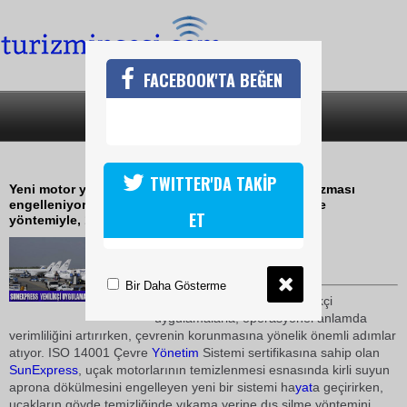
FACEBOOK'TA BEĞEN
SON DAKİKA
KATEGORİLER
KİRLİ SU APRONA DÖKÜLMEYECEK
TWITTER'DA TAKİP
Yeni motor yıkama sistemiyle kirli suyun aprona sızması
engelleniyor;Uçak temizliğinde yıkama yerine silme
ET
yöntemiyle, 1.500 ton su tasarrufu sağlanıyor
25 Ağustos 2010 / 14:51
TURİZMİN SESİ
Bir Daha Gösterme
SunExpress
geliştirdiği yenilikçi
uygulamalarla, operasyonel anlamda
verimliliğini artırırken, çevrenin korunmasına yönelik önemli adımlar
atıyor. ISO 14001 Çevre
Yönetim
Sistemi sertifikasına sahip olan
SunExpress
, uçak motorlarının temizlenmesi esnasında kirli suyun
aprona dökülmesini engelleyen yeni bir sistemi ha
yat
a geçirirken,
uçakların gövde temizliğinde yıkama yerine dış silme yöntemini