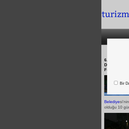
KKTC 
6.Keşan Ulus
Derneği Kafi
Festivalden 
Bir D
Belediye
si'ni
olduğu 10 gün 