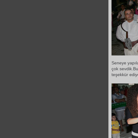
Seneye yapıl
çok sevdik.Bu
teşekkür edi