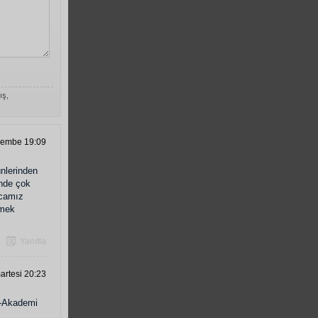
ış,
şembe 19:09
nlerinden
ende çok
ocamız
lmek
Yanıtla
rtesi 20:23
C-Akademi