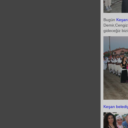
Bugün
Keşan
Demir,Cengiz
gideceğiz bi
Keşan
beledi