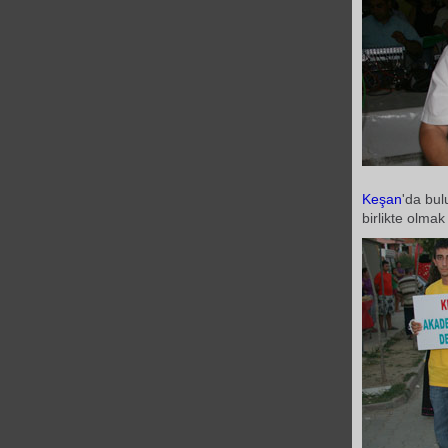
Keşan
'da bu
birlikte olmak 