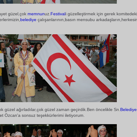
yet güzel,çok
memnun
uz.
Festival
i güzelleştirmek için gerek komitedek
berlerimizin,
belediye
çalışanlarının,basın mensubu arkadaşların,herkesin
ok güzel ağırladılar,çok güzel zaman geçirdik.Ben öncelikle Sn.
Belediye
 Özcan'a sonsuz teşekkürlerimi iletiyorum.