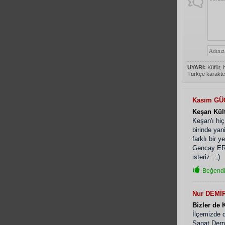
UYARI:
Küfür, h
Türkçe karakte
Kasım GÜ
Keşan Kült
Keşan'ı hi
birinde ya
farklı bir 
Gencay ERO
isteriz.. ;)
Beğendi
Nur DEMİ
Bizler de 
İlçemizde 
Sanat Dern