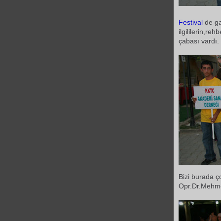
Festival
de ga
ilgililerin,reh
çabası vardı.
Bizi burada ç
Opr.Dr.Mehmet