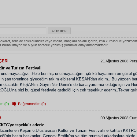
akaret, rencide edici cümleler veya imalar, inançlara saldırı içeren, imla kuralları ile yazılmam
r kullanılmayan ve büyük harflerle yazılmış yorumlar onaylanmamaktadır.
ÇERİ
21 Ağustos 2008 Per
ür ve Turizm Festivali
ç unutmayacağız...Hele ben hiç unutmayacağım, çünkü hayatımın en güzel gü
ni nişan töreninde giyeceğim takım elbisemi KEŞAN'dan aldım.. Bu yüzden b
yeri olacaktır KEŞAN'ın..Sayın Nur Demir'e de bana yardımcı olduğu için ve H
ĞLU'na bizi bu güzel festivale getirdiği için çok teşekkür ederim..Tekrar ge
m (0)
Beğenmedim (0)
R
09 Ağustos 2008 Cuma
KKTC'ye teşekkür ederiz
düzenlenen Keşan 6.Uluslararası Kültür ve Turizm Festivali'ne katılan KKTR
eği'nin başta başkanları Gencay Eroğlu'na ve tüm gruptaki arkadaşlara bizde