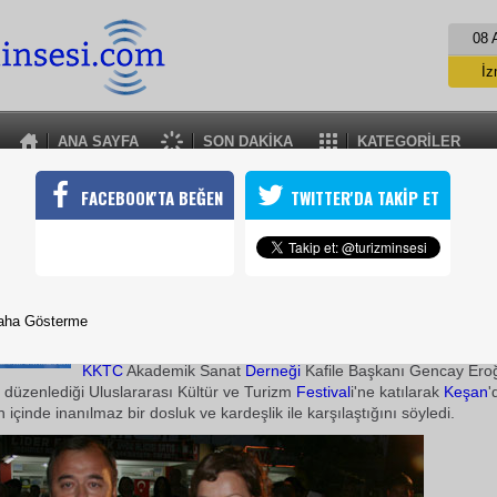
08 
İz
İs
A
ANA SAYFA
SON DAKİKA
KATEGORİLER
A
KAFİLE BAŞKANI GENCAY EROĞLU TURİZMİN SESİ'NE FESTİVALİ A
FACEBOOK'TA BEĞEN
TWITTER'DA TAKİP ET
larası Kültür ve Turizm Festivali için Türkiye'ye gelen KKTC Aka
le Başkanı, KKTC Başbakanları'ndan Derviş Eroğlu'nun kızı Genc
memnun ayrıldıklarını söyledi
08 Ağustos 2008 / 17:17
aha Gösterme
Turizmin Sesi
-Ayşula Özgen
KKTC
Akademik Sanat
Derneği
Kafile Başkanı Gencay Ero
n düzenlediği Uluslararası Kültür ve Turizm
Festival
i'ne katılarak
Keşan
'
içinde inanılmaz bir dosluk ve kardeşlik ile karşılaştığını söyledi.