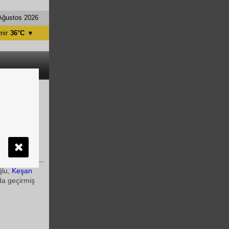
Ağustos 2026
mir
36°C
▼
tanbul
31°C
ntalya
36°C
nkara
28°C
NLATTI
demi Sanat
ay Eroğlu
ğlu,
Keşan
da geçirmiş