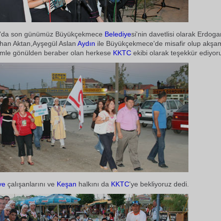
'da son günümüz Büyükçekmece
Belediye
si'nin davetlisi olarak Erdoga
han Aktan,Ayşegül Aslan
Aydın
ile Büyükçekmece'de misafir olup akş
zimle gönülden beraber olan herkese
KKTC
ekibi olarak teşekkür ediyor
ye
çalışanlarını ve
Keşan
halkını da
KKTC
'ye bekliyoruz dedi.