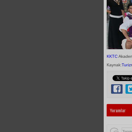
KKTC
Akadem
Kaynak:
Turiz
Yorumlar