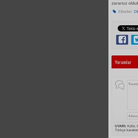
zararsız oldu
Etiketler:
D
Yorumlar
UYARI:
Küfür, h
Türkçe karakte