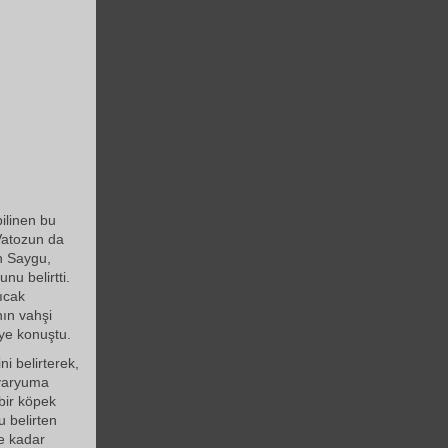
bilinen bu
 Vatozun da
n Saygu,
nu belirtti.
ıcak
nın vahşi
iye konuştu.
ni belirterek,
Akvaryuma
bir köpek
 belirten
e kadar