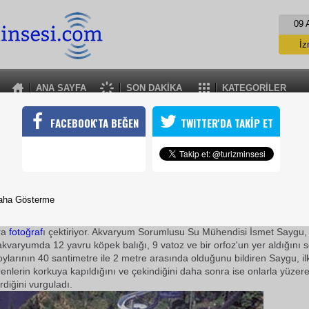
09 
İz
İs
A
ANA SAYFA
SON DAKİKA
KATEGORİLER
A
KÖPEK BALIKLARI TURİZMİN HİZMETİNDE
FACEBOOK'TA BEĞEN
TWITTER'DA TAKİP ET
man Su Parkı'nda açılan akvaryumdaki köpek balıkları ve vatozlar 
tlerin büyük ilgisini çekiyor.
24 Temmuz 2009 / 18:01
TURİZMİN SESİ
aha Gösterme
Turist
ler, akvaryumdaki 12 yavru köpek balığı, 9 vatoz ve bir
ra
fotoğraf
ı çektiriyor. Akvaryum Sorumlusu Su Mühendisi İsmet Saygu, 
kvaryumda 12 yavru köpek balığı, 9 vatoz ve bir orfoz'un yer aldığını 
boylarının 40 santimetre ile 2 metre arasında olduğunu bildiren Saygu, i
renlerin korkuya kapıldığını ve çekindiğini daha sonra ise onlarla yüzere
irdiğini vurguladı.