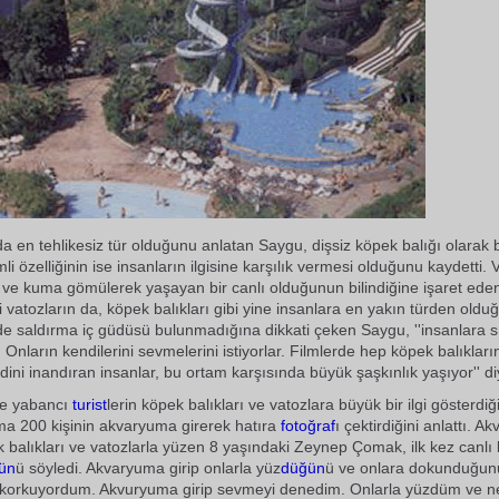
da en tehlikesiz tür olduğunu anlatan Saygu, dişsiz köpek balığı olarak 
i özelliğinin ise insanların ilgisine karşılık vermesi olduğunu kaydetti.
 ve kuma gömülerek yaşayan bir canlı olduğunun bilindiğine işaret ede
vatozların da, köpek balıkları gibi yine insanlara en yakın türden olduğu
 de saldırma iç güdüsü bulunmadığına dikkati çeken Saygu, ''insanlara s
 Onların kendilerini sevmelerini istiyorlar. Filmlerde hep köpek balıkları
ini inandıran insanlar, bu ortam karşısında büyük şaşkınlık yaşıyor'' d
ve yabancı
turist
lerin köpek balıkları ve vatozlara büyük bir ilgi gösterdiği
ma 200 kişinin akvaryuma girerek hatıra
fotoğraf
ı çektirdiğini anlattı. 
k balıkları ve vatozlarla yüzen 8 yaşındaki Zeynep Çomak, ilk kez canlı 
ün
ü söyledi. Akvaryuma girip onlarla yüz
düğün
ü ve onlara dokunduğunu
 korkuyordum. Akvuryuma girip sevmeyi denedim. Onlarla yüzdüm ve n