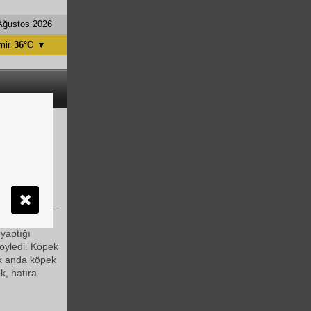
Ağustos 2026
mir
36°C
▼
tanbul
31°C
ntalya
36°C
nkara
28°C
yerli ve
 orfoz ile
yaptığı
söyledi. Köpek
lk anda köpek
k, hatıra