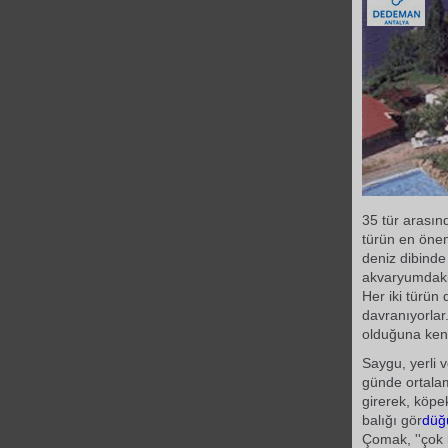
35 tür arasın
türün en öneml
deniz dibinde
akvaryumdaki 
Her iki türün
davranıyorlar.
olduğuna kend
Saygu, yerli 
günde ortala
girerek, köpe
balığı gör
düğ
Çomak, ''çok