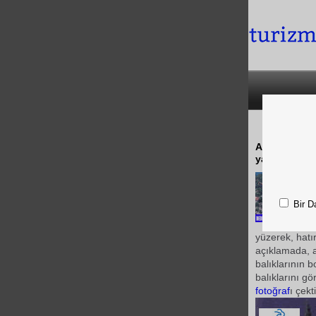
Antalya Dede
yabancı turis
Bir D
yüzerek, hatı
açıklamada, a
balıklarının 
balıklarını gö
fotoğraf
ı çekt