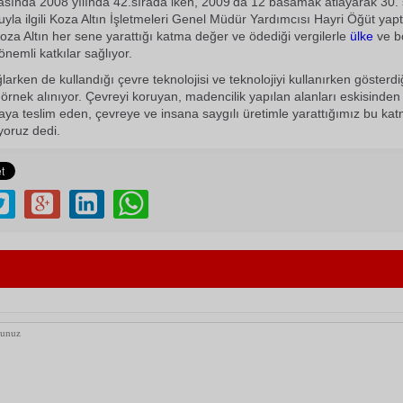
rasında 2008 yılında 42.sırada iken, 2009'da 12 basamak atlayarak 30. 
uyla ilgili Koza Altın İşletmeleri Genel Müdür Yardımcısı Hayri Öğüt yapt
oza Altın her sene yarattığı katma değer ve ödediği vergilerle
ülke
ve b
nemli katkılar sağlıyor.
larken de kullandığı çevre teknolojisi ve teknolojiyi kullanırken gösterd
örnek alınıyor. Çevreyi koruyan, madencilik yapılan alanları eskisinden
aya teslim eden, çevreye ve insana saygılı üretimle yarattığımız bu ka
oruz dedi.