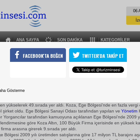
06 
İz
İs
A
ANA SAYFA
SON DAKİKA
KATEGORİLER
A
KOZA ALTIN GÖZ DOLDURUYOR
FACEBOOK'TA BEĞEN
TWITTER'DA TAKİP ET
n elde ettiği cevheri, üretim tesislerinde işleyerek Türk ekonomi
layan Koza Altın ekonomik performansıyla da göz dolduruyor
29 Haziran 2010 / 17:44
TURİZMİN SESİ
aha Gösterme
Koza Altın, 2009 yılı Kurumlar Vergisi rekortmenler listesin
n yükselerek 49.sırada yer aldı. Koza, Ege Bölgesi'nde en fazla vergi 
l şirket oldu. Ege Bölgesi Sanayi Odası tarafından yapılan ve
Yönetim
K
 Yorgancılar tarafından kamuoyuna açıklanan Ege Bölgesi'nde 2009 yı
erlendirmesine göre Koza Altın, 100 Büyük Firma içerisinde en yüksek 
 firma arasına girerek 9.sırada yer aldı.
ge Bölgesi 2009 yılı üretimden satışlarına göre 17 milyon TL barajını a