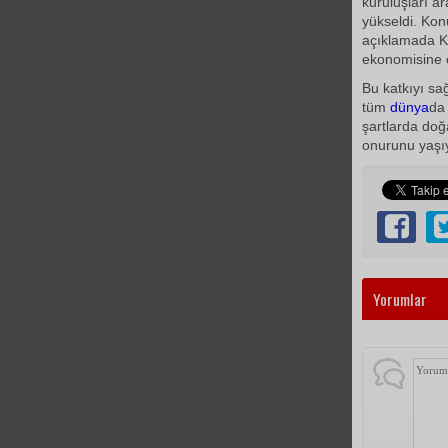
kuruluşları a
yükseldi. Kon
açıklamada K
ekonomisine ö
Bu katkıyı sağ
tüm
dünya
da 
şartlarda doğ
onurunu yaşıy
Yorumlar