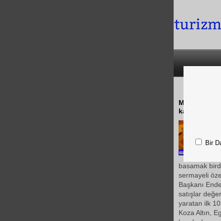
Madenlerinde
katkılar sağ
Bir D
basamak birde
sermayeli öze
Başkanı Ender
satışlar değ
yaratan ilk 10
Koza Altın, E