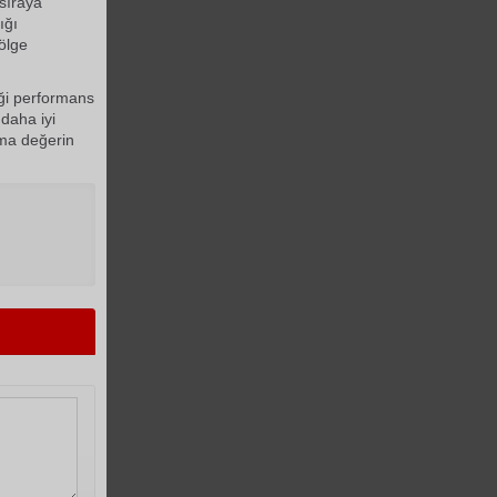
sıraya
ığı
ölge
iği performans
 daha iyi
tma değerin