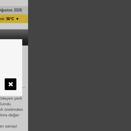
Ağustos 2026
mir
36°C
▼
tanbul
31°C
ntalya
36°C
nkara
28°C
sine büyük
de 39
ödeyen yerli
urulu
lı üretimden
katma değer
şan sanayi