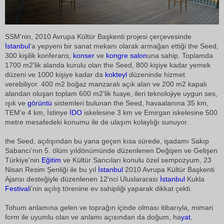
SSM'nin, 2010 Avrupa Kültür Başkenti projesi çerçevesinde
İstanbul
'a yepyeni bir sanat mekanı olarak armağan ettiği the Seed,
300 kişilik konferans,
konser
ve
kongre
salon
una sahip. Toplamda
1700 m2'lik alanda kurulu olan the Seed, 800 kişiye kadar yemek
düzeni ve 1000 kişiye kadar da
kokteyl
düzeninde hizmet
verebiliyor. 400 m2 boğaz manzaralı açık alan ve 200 m2 kapalı
alandan oluşan toplam 600 m2'lik fuaye, ileri teknolojiye uygun ses,
ışık ve
görüntü
sistemleri bulunan the Seed, havaalanına 35 km,
TEM'e 4 km, İstinye
İDO
iskelesine 3 km ve Emirgan iskelesine 500
metre mesafedeki konumu ile de ulaşım kolaylığı sunuyor.
the Seed, açılışından bu yana geçen kısa sürede, işadamı Sakıp
Sabancı'nın 5. ölüm yıldönümünde düzenlenen Değişen ve Gelişen
Türkiye'nin
Eğitim
ve Kültür Sancıları konulu özel sempozyum, 23
Nisan Resim Şenliği ile bu yıl
İstanbul
2010 Avrupa Kültür Başkenti
Ajansı desteğiyle düzenlenen 12'nci Uluslararası
İstanbul
Kukla
Festival
i'nin açılış törenine ev sahipliği yaparak dikkat çekti.
Tohum anlamına gelen ve toprağın içinde olması itibarıyla, mimari
form ile uyumlu olan ve anlamı açısından da doğum, ha
yat
,