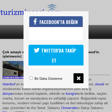
FACEBOOK'TA BEĞEN
SON DAKİKA
KATEGORİLER
KÜLTÜR VE SANATIN KALBİ
TWITTER'DA TAKİP
Çok amaçlı etkinlik merkezi olarak tasarlanan the Seed'in
işletmesini; GL Events-Türkiye yapıyor.
ET
02 Haziran 2009 / 17:18
TURİZMİN SESİ
Bir Daha Gösterme
Farklı etkinliklerin ortak noktası
Istanbul
'un en farklı yeni etkinlik merkezi olacak the Seed,
ulusal
ve
uluslararası kültür-sanat organizasyonlarının yanı sıra iş
dünya
sından önemli toplantı, etkinlik ve
kongre
lerle birlikte, seçkin
marka, kurum ve sanatçılara ev sahipliği yapıyor. Boğazdaki eşsiz
konumu, modern mimari yapı özellikleri ve ileri teknolojiye sahip alt
yapı çözümleri ile the Seed, Sabancı
Üniversite
si Sakıp Sabancı