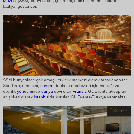
Müzesi
(SSM) bünyesinde, çok amaçlı etkinlik merkezi olarak
faaliyet gösteriyor.
SSM bünyesinde çok amaçlı etkinlik merkezi olarak tasarlanan the
Seed'in işletmesini;
kongre
, toplantı merkezleri işletmeciliği ve
etkinlik
yönetim
inde
dünya
devi olan
Fransız
GL Events Group'un
alt şirketi olarak
İstanbul
'da kurulan GL Events-Türkiye yapmakta.