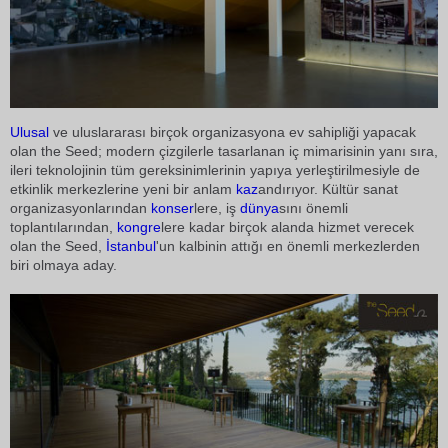
Ulusal
ve uluslararası birçok organizasyona ev sahipliği yapacak
olan the Seed; modern çizgilerle tasarlanan iç mimarisinin yanı sıra,
ileri teknolojinin tüm gereksinimlerinin yapıya yerleştirilmesiyle de
etkinlik merkezlerine yeni bir anlam
kaz
andırıyor. Kültür sanat
organizasyonlarından
konser
lere, iş
dünya
sını önemli
toplantılarından,
kongre
lere kadar birçok alanda hizmet verecek
olan the Seed,
İstanbul
'un kalbinin attığı en önemli merkezlerden
biri olmaya aday.