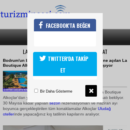
FACEBOOK'TA BEĞEN
SON DAKİKA
KATEGORİLER
LA BOUTİGUE ALKOÇLARDAN ÖZEL FIRSAT
TWITTER'DA TAKİP
Bodrum'un butik oteller bölgesi Torba'da geçen sene açılan La
Boutique Alkoçlar, yaz aylarının tatil keyfini kışa taşıyor
ET
07 Mayıs 2009 / 10:45
TURİZMİN SESİ
Bir Daha Gösterme
2009 yaz tatili için seçimini La Boutique
Alkoçlar'dan yana kullananları Erken Rezervasyon Fırsatı bekliyor.
30 Mayısa kadar yapılan
sezon
rezervasyonları ve Haziran ayı
boyunca gerçekleştirilen tüm konaklamalar Alkoçlar
Uludağ
oteller
inde yapacağınız kış tatilinin kapılarını aralıyor.