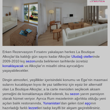
Erken Rezervasyon Fırsatını yakalayan herkes La Boutique
Alkoçlar'da kaldığı gün sayısı kadar Alkoçlar
Uludağ
oteller
inde
2009-2010 kış
sezon
unda belirlenen tarihlerde ücretsiz
konaklayacak
ve Alkoçlar'ın misafiri olma ayrıcalığını
yaşayabilecekler.
Dingin atmosferi, yeşillikler içerisindeki konumu ve Ege'nin masmavi
sularını kucaklayan kıyısı ile yaz tatilleriniz için eşsiz bir alternatif
olan La Boutique Alkoçlar, a la carte menüden seçilecek aksam
yemeğini de konaklamaya dâhil ederek, bu
sezon
yarım pansiyon
olarak hizmet veriyor. Ayrıca Rum mezelerinin ağırlıkta olduğu yeni
açılan balık restoranında,
Yunanistan
'dan gelen özel
aşçı
nın
hazırladığı farklı
lezzet
leri tadıp keyifli bir akşam geçirebilirsiniz.