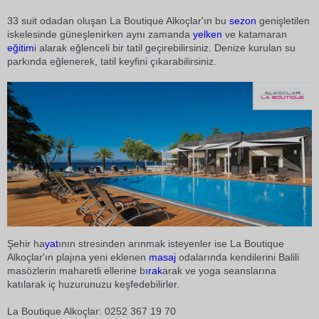
33 suit odadan oluşan La Boutique Alkoçlar'ın bu
sezon
genişletilen
iskelesinde güneşlenirken aynı zamanda
yelken
ve katamaran
eğitim
i alarak eğlenceli bir tatil geçirebilirsiniz. Denize kurulan su
parkında eğlenerek, tatil keyfini çıkarabilirsiniz.
Şehir ha
yat
ının stresinden arınmak isteyenler ise La Boutique
Alkoçlar'ın plajına yeni eklenen
masaj
odalarında kendilerini Balili
masözlerin maharetli ellerine b
ırak
arak ve yoga seanslarına
katılarak iç huzurunuzu keşfedebilirler.
La Boutique Alkoçlar: 0252 367 19 70