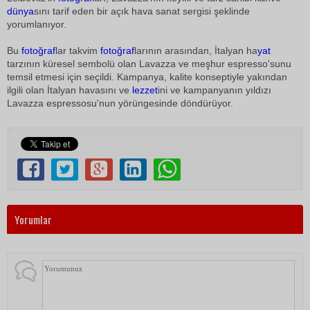
dünya
sını tarif eden bir açık hava sanat sergisi şeklinde
yorumlanıyor.
Bu
fotoğraf
lar takvim
fotoğraf
larının arasından, İtalyan ha
yat
tarzının küresel sembolü olan Lavazza ve meşhur espresso'sunu
temsil etmesi için seçildi. Kampanya, kalite konseptiyle yakından
ilgili olan İtalyan havasını ve
lezzet
ini ve kampanyanın yıldızı
Lavazza espressosu'nun yörüngesinde döndürüyor.
Yorumlar