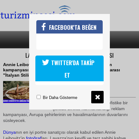
FACEBOOK'TA BEĞEN
SON DAKİKA
KATEGORİLER
LAVAZZA'NIN 2009 REKLAM KAMPANYASI
TWITTER'DA TAKİP
Annie Leibovitz tarafından Lavazza'nın 2009 reklam
kampanyası için çekilen çarpıcı fotoğraflar, uluslararası
ET
"İtalyan Stili"nin yorumu
05 Kasım 2008 / 18:10
TURİZMİN SESİ
Bir Daha Gösterme
Kahve ve stil bir
dünya
nın, sofistike bir
şekilde birlikte harmanlandığı reklam
kampanyası, Avrupa şehirlerinin ve havalimanlarının duvarlarını
süsleyecek.
Dünya
nın en iyi portre sanatçısı olarak kabul edilen Annie
Leibovitz'in
fotoğraf
ları, Lavazza'nın keyifli ve tarz sahibi kahve