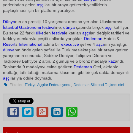
yerlerinden gelen
aşçı
ları bir araya getirerek yeniliklerin
paylaşılması için bir platform yaratıyor.
Dünya
nın en prestijli 10 yarışması arasına yer alan Uluslararası
İstanbul
Gastronomi
festival
ine,
dünya
çapında birçok
aşçı
katılıyor.
Bu sene 22 farklı
ülke
den
festival
e katılan
aşçı
lar, değişik tarifleri ve
farklı yorumlarıyla çeşitli dallarda yarıştılar.
Dedeman
Hotels &
Resort
s
International
adına bir
executive
şef ve 4
aşçı
nın yarıştığı,
dünya
nın önde gelen şefleri ile Türk meslektaşları bir araya getiren
yarışmanın sonunda; Sıdıkov Doniyor, Tolipova Diloram ve
Tadjibaev Bahtiyor 2 altın, 2 gümüş ve 5 bronz madalya
kaz
andı.
Toplamda 9 madalyayı evine götüren
Dedeman
Otel, akdeniz
mutfağı, tatlı tabağı, makarna klasmanı gibi bir çok dalda deneyimli
aşçı
larıyla ödüle doymadı.
,
Etiketler:
Türkiye Aşçılar Federasyonu
Dedeman Silkroad Taşkent otel