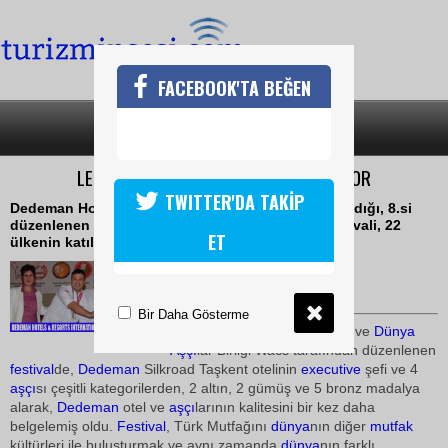
FACEBOOK'TA BEĞEN
SON DAKİKA
KATEGORİLER
LEZZET USTALARI MADALYAYA DOYMUYOR
TWITTER'DA TAKİP
Dedeman Hotels & Resorts International'ın da katıldığı, 8.si
düzenlenen Uluslararası İstanbul Gastronomi festivali, 22
ET
ülkenin katılımıyla gerçekleşti
17 Nisan 2010 / 15:30
TURİZMİN SESİ
Bir Daha Gösterme
Türkiye
Aşçı
lar Federasyonu ve
Dünya
Aşçı
lar Birliği Wacs tarafından düzenlenen
festival
de,
Dedeman
Silkroad Taşkent otelinin
executive
şefi ve 4
aşçı
sı çeşitli kategorilerden, 2 altın, 2 gümüş ve 5 bronz madalya
alarak,
Dedeman
otel ve
aşçı
larının kalitesini bir kez daha
belgelemiş oldu.
Festival
, Türk Mutfağını
dünya
nın diğer
mutfak
kültürleri ile buluşturmak ve aynı zamanda
dünya
nın farklı