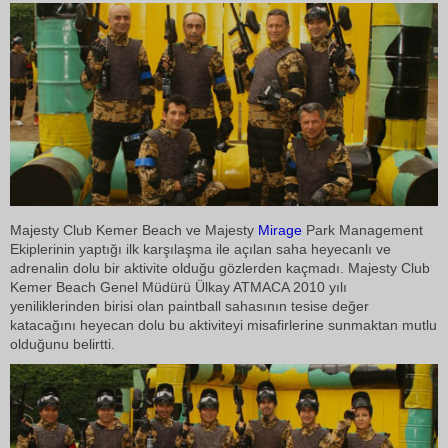
Majesty Club Kemer Beach ve Majesty
Mirage
Park Management
Ekiplerinin yaptığı ilk karşılaşma ile açılan saha heyecanlı ve
adrenalin dolu bir aktivite olduğu gözlerden kaçmadı. Majesty Club
Kemer Beach Genel Müdürü Ülkay ATMACA 2010 yılı
yeniliklerinden birisi olan paintball sahasının tesise değer
katacağını heyecan dolu bu aktiviteyi misafirlerine sunmaktan mutlu
olduğunu belirtti.