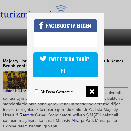
FACEBOOK'TA BEĞEN
SON DAKİKA
KATEGORİLER
MAJESTY CLUB KEMERDE PAINTBAL
TWITTER'DA TAKİP
Majesty Hotels & Resorts işletmesi olan Majesty Club Kemer
Beach yeni yapılan paintball sahasını hizmete açtı
ET
02 Haziran 2010 / 17:04
TURİZMİN SESİ
Bir Daha Gösterme
Tesis içerisinde yapılandırılan paintball
sahası aynı anda 10 kişilik 2 takımın yarışabileceği büyüklükte ve
standartlarda olan saha gerek kendi misafirlerine gerekse diğer
tesislerden gelecek taleplere göre düzenlendi. Açılışta Majesty
Hotels &
Resort
s Genel Koordinatörü Volkan ŞİMŞEK paintball
sahasının açılışına katılarak Majesty
Mirage
Park Management
Ekibine takım kaptanlığı yaptı.