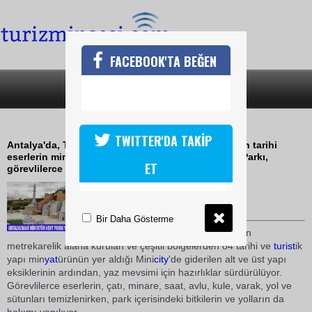
FACEBOOK'TA BEĞEN
SON DAKİKA
KATEGORİLER
MİNİCİTY YAZA HAZIRLANIYOR
TWITTER'DA TAKİP
Antalya'da, Türkiye'nin çeşitli bölgelerinde yer alan tarihi
eserlerin minyatürlerinin yer aldığı Minyatür Kent Parkı,
ET
görevlilerce yaz mevsimi için hazırlanıyor.
01 Mart 2010 / 18:15
TURİZMİN SESİ
Bir Daha Gösterme
Antalya'da 2004 yılında 55 bin
metrekarelik alana kurulan ve çeşitli bölgelerden 84 tarihi ve
turist
ik
yapı min
yat
ürünün yer aldığı Mini
city
'de giderilen alt ve üst yapı
eksiklerinin ardından, yaz mevsimi için hazırlıklar sürdürülüyor.
Görevlilerce eserlerin, çatı, minare, saat, avlu, kule, varak, yol ve
sütunları temizlenirken, park içerisindeki bitkilerin ve yolların da