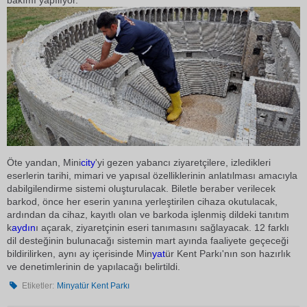
bakımı yapılıyor.
Öte yandan, Mini
city
'yi gezen yabancı ziyaretçilere, izledikleri
eserlerin tarihi, mimari ve yapısal özelliklerinin anlatılması amacıyla
dabilgilendirme sistemi oluşturulacak. Biletle beraber verilecek
barkod, önce her eserin yanına yerleştirilen cihaza okutulacak,
ardından da cihaz, kayıtlı olan ve barkoda işlenmiş dildeki tanıtım
k
aydın
ı açarak, ziyaretçinin eseri tanımasını sağlayacak. 12 farklı
dil desteğinin bulunacağı sistemin mart ayında faaliyete geçeceği
bildirilirken, aynı ay içerisinde Min
yat
ür Kent Parkı'nın son hazırlık
ve denetimlerinin de yapılacağı belirtildi.
Etiketler:
Minyatür Kent Parkı