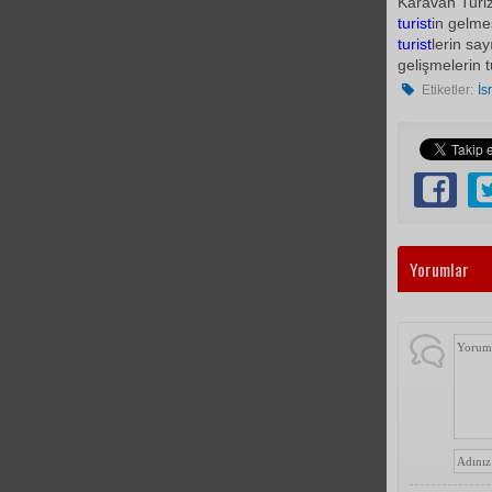
Karavan Turiz
turist
in gelme
turist
lerin say
gelişmelerin t
Etiketler:
İs
Yorumlar