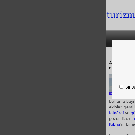
Antalya'nın A
turist geldi
Bir D
Bahama bayra
ekipler, gemi
fotoğraf
ve
gö
gezdi. Bazı
tu
Kıbrıs
'ın Lim