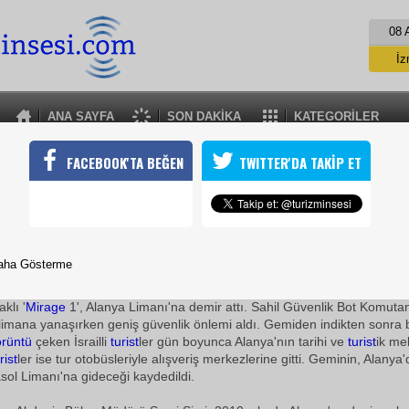
08 
İz
İs
A
ANA SAYFA
SON DAKİKA
KATEGORİLER
A
MİRAGE1 İSRAİL GEMİSİ ALANYAYA GELDİ
FACEBOOK'TA BEĞEN
TWITTER'DA TAKİP ET
lanya ilçesine bu yıl ilk kez uğrayan Mirage 1 adlı yolcu gemisiyle 
22 Mart 2010 / 10:00
TURİZMİN SESİ
aha Gösterme
İsrail'in Ashdord Limanı'ndan 660
yolcu
ve 260
personel
iyl
klı '
Mirage
1', Alanya Limanı'na demir attı. Sahil Güvenlik Bot Komutan
 limana yanaşırken geniş güvenlik önlemi aldı. Gemiden indikten sonra b
rüntü
çeken İsrailli
turist
ler gün boyunca Alanya'nın tarihi ve
turist
ik me
rist
ler ise tur otobüsleriyle alışveriş merkezlerine gitti. Geminin, Alany
asol Limanı'na gideceği kaydedildi.