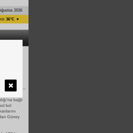
Ağustos 2026
mir
36°C
▼
tanbul
31°C
ntalya
36°C
nkara
28°C
İsrailli 660
e yola çıkan
lığı'na bağlı
ol bol
kanlarını
a'dan Güney