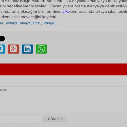
m Akdeniz Bölge Müdürü Sami Simi, 2010 yılında Alanya'ya deniz yolu
sini hedeflediklerini söyledi. Geçen yıllara oranla Alanya'ya deniz yoluy
ısında artış olacağını bildiren Simi,
ülke
lerin arasında ortaya çıkan polit
urizmi etkilemeyeceğini kaydetti.
,
,
,
,
rail
Antalya
Alanya
turist
Mirage 1