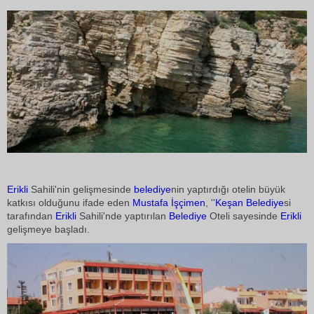
Erikli
Sahili'nin gelişmesinde
belediye
nin yaptırdığı otelin büyük
katkısı olduğunu ifade eden
Mustafa İşçimen
, ''
Keşan
Belediye
si
tarafından
Erikli
Sahili'nde yaptırılan
Belediye
Oteli sayesinde
Erikli
gelişmeye başladı.