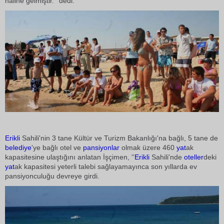
haline gelmiştir.'' dedi.
Erikli
Sahili'nin 3 tane Kültür ve Turizm Bakanlığı'na bağlı, 5 tane de
belediye
'ye bağlı otel ve
pansiyonlar
olmak üzere 460
yat
ak
kapasitesine ulaştığını anlatan İşçimen, ''
Erikli
Sahili'nde
oteller
deki
yat
ak kapasitesi yeterli talebi sağlayamayınca son yıllarda ev
pansiyonculuğu devreye girdi.