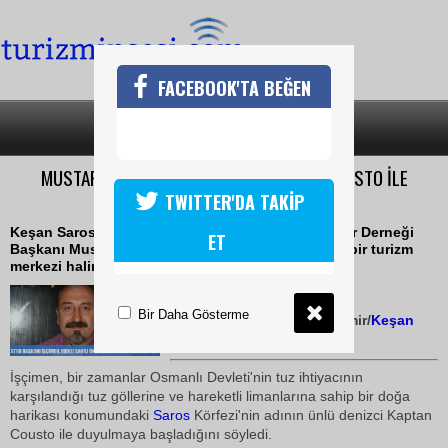
FACEBOOK'TA BEĞEN
SON DAKİKA
KATEGORİLER
MUSTAFA İŞÇİMEN,SAROS'UN ADI KAPTAN GUSTO İLE
DUYULMAYA BAŞLADI
TWITTER'DA TAKİP
Keşan Saros Körfezi Turizm Otelciler ve Yatırımcılar Derneği
ET
Başkanı Mustafa İşçimen, -Erikli Sahili'nin önemli bir turizm
merkezi haline geldiğini belirtti.
26 Ağustos 2008 / 11:00
Bir Daha Gösterme
Turizmin Sesi
-Erdoğan Demir/
Keşan
Saros
Bölge Koordinatörü
İşçimen, bir zamanlar Osmanlı Devleti'nin tuz ihtiyacının
karşılandığı tuz göllerine ve hareketli limanlarına sahip bir doğa
harikası konumundaki
Saros
Körfezi'nin adının ünlü denizci Kaptan
Cousto ile duyulmaya başladığını söyledi.