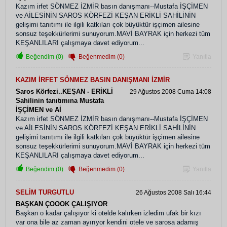
Kazım irfet SÖNMEZ İZMİR basın danışmanı--Mustafa İŞÇİMEN
ve AİLESİNİN SAROS KÖRFEZİ KEŞAN ERİKLİ SAHİLİNİN
gelişimi tanıtımı ile ilgili katkıları çok büyüktür işçimen ailesine
sonsuz teşekkürlerimi sunuyorum.MAVİ BAYRAK için herkezi tüm
KEŞANLILARI çalışmaya davet ediyorum...
Beğendim (0)
Beğenmedim (0)
Yanıtla
KAZIM İRFET SÖNMEZ BASIN DANIŞMANI İZMİR
Saros Körfezi..KEŞAN - ERİKLİ
29 Ağustos 2008 Cuma 14:08
Sahilinin tanıtımına Mustafa
İŞÇİMEN ve Aİ
Kazım irfet SÖNMEZ İZMİR basın danışmanı--Mustafa İŞÇİMEN
ve AİLESİNİN SAROS KÖRFEZİ KEŞAN ERİKLİ SAHİLİNİN
gelişimi tanıtımı ile ilgili katkıları çok büyüktür işçimen ailesine
sonsuz teşekkürlerimi sunuyorum.MAVİ BAYRAK için herkezi tüm
KEŞANLILARI çalışmaya davet ediyorum...
Beğendim (0)
Beğenmedim (0)
Yanıtla
SELİM TURGUTLU
26 Ağustos 2008 Salı 16:44
BAŞKAN ÇOOOK ÇALIŞIYOR
Başkan o kadar çalışıyor ki otelde kalırken izledim ufak bir kızı
var ona bile az zaman ayırıyor kendini otele ve sarosa adamış