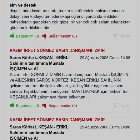
slm ve destek
degerli arkadasim mustafa,turizm sektöründeki calismalarindan
dolayi seni kutluyorum.edirnekapi ögrenci yurdunda erikliden
bahsederdin.gercekten cok güzel bir yer.cok cok selam eder,tekrar
görüsmek dileklerimle
Beğendim (0)
Beğenmedim (0)
Yanıtla
KAZIM İRFET SÖNMEZ BASIN DANIŞMANI İZMİR
Saros Körfezi..KEŞAN - ERİKLİ
29 Ağustos 2008 Cuma 14:08
Sahilinin tanıtımına Mustafa
İŞÇİMEN ve Aİ
Kazım irfet SÖNMEZ İZMİR basın danışmanı--Mustafa İŞÇİMEN
ve AİLESİNİN SAROS KÖRFEZİ KEŞAN ERİKLİ SAHİLİNİN
gelişimi tanıtımı ile ilgili katkıları çok büyüktür işçimen ailesine
sonsuz teşekkürlerimi sunuyorum.MAVİ BAYRAK için herkezi tüm
KEŞANLILARI çalışmaya davet ediyorum...
Beğendim (0)
Beğenmedim (0)
Yanıtla
KAZIM İRFET SÖNMEZ BASIN DANIŞMANI İZMİR
Saros Körfezi..KEŞAN - ERİKLİ
29 Ağustos 2008 Cuma 14:08
Sahilinin tanıtımına Mustafa
İŞÇİMEN ve Aİ