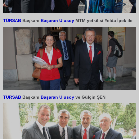
TÜRSAB
Başkanı
Başaran Ulusoy
MTM yetkilisi Yelda İpek ile
TÜRSAB
Başkanı
Başaran Ulusoy
ve Gülçin ŞEN