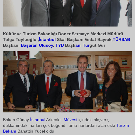
Kültür ve Turizm Bakanlığı Döner Sermaye Merkezi Müdürü
Tolga Tuyluoğlu ,
İstanbul
Skal Başkanı Vedat Bayrak,
TÜRSAB
Başkanı
Başaran Ulusoy
.
TYD
Başk
anı Tur
gut Gür
Bakan Günay
İstanbul
Arkeoloji
Müzesi
içindeki alışveriş
dükkanındaki narları çok beğendi ama narlardan alan eski
Turizm
Bakanı
Bahattin Yücel oldu