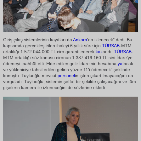
Giriş çıkış sistemlerinin kayıtları da
Ankara
'da izlenecek" dedi. Bu
kapsamda gerçekleştirilen ihaleyi 6 yıllık süre için
TÜRSAB
-MTM
ortaklığı 1.572.044.000 TL ciro garanti ederek
kaz
andı.
TÜRSAB
-
MTM ortaklığı söz konusu cironun 1.387.419.160 TL'sini İdare'ye
ödemeyi taahhüt etti. Elde edilen gelir İdare'nin hesabına
yat
acak
ve yükleniciye tahsil edilen gelirin yüzde 11'i ödenecek" şeklinde
konuştu. Tuyluoğlu mevcut
personel
in işten çıkartılmayacağını da
vurguladı. Tuyluoğlu, sistemin şeffaf bir şekilde çalışacağını ve tüm
gişelerin kamera ile izleneceğini de sözlerine ekledi.