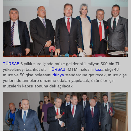
TÜRSAB
6 yıllık süre içinde müze gelirlerini 1 milyon 500 bin TL
yükseltmeyi taahhüt etti.
TÜRSAB
-MTM ihalesini
kaz
andığı 48
müze ve 50 gişe noktasını
dünya
standardına getirecek, müze gişe
yerlerinde annelere emzirme odaları yapılacak, özürlüler için
müzelerin kapısı sonuna dek açılacak.