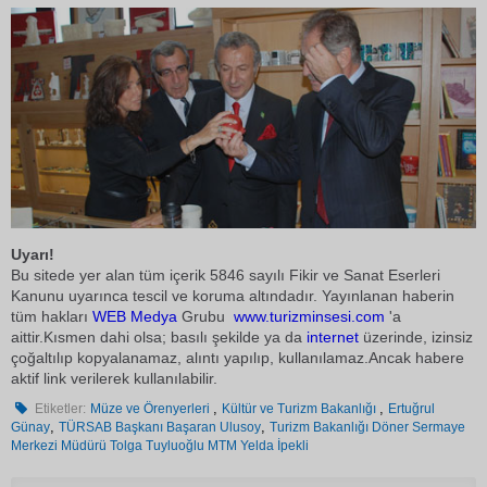
Uyarı!
Bu sitede yer alan tüm içerik 5846 sayılı Fikir ve Sanat Eserleri
Kanunu uyarınca tescil ve koruma altındadır. Yayınlanan haberin
tüm hakları
WEB Medya
Grubu
www.turizminsesi.com
'a
aittir.Kısmen dahi olsa; basılı şekilde ya da
internet
üzerinde, izinsiz
çoğaltılıp kopyalanamaz, alıntı yapılıp, kullanılamaz.Ancak habere
aktif link verilerek kullanılabilir.
,
,
Etiketler:
Müze ve Örenyerleri
Kültür ve Turizm Bakanlığı
Ertuğrul
,
,
Günay
TÜRSAB Başkanı Başaran Ulusoy
Turizm Bakanlığı Döner Sermaye
Merkezi Müdürü Tolga Tuyluoğlu MTM Yelda İpekli