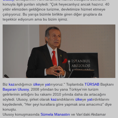
konuyla ilgili şunları söyledi: "Çok heyecanlıyız ancak hazırız. 40
yıldır elimizden geldiğince turizme, devletimize hizmet etmeye
çalışıyoruz. Bu yarışa bizimle birlikte giren diğer gruplara da
teşekkür ediyorum ama bu bizim işimiz.
Biz
kaz
andığımızı
ülke
ye
yat
ırıyoruz." Toplantıda
TÜRSAB
Başkanı
Başaran Ulusoy
, 2008 yılından bu yana Türkiye'nin turizm
gelirlerinin arttığını bu rakamı 2010 yılında daha da artacağını
söyledi. Ulusoy, şirket olarak
kaz
andıklarını
ülke
ye
yat
ırdırklarını
kaydederek, "Her şeyi kurallara göre yapmak ana amacımız" diye
konuştu.
Ulusoy konuşmasında
Sümela Manastırı
ve Van'daki Akdamar