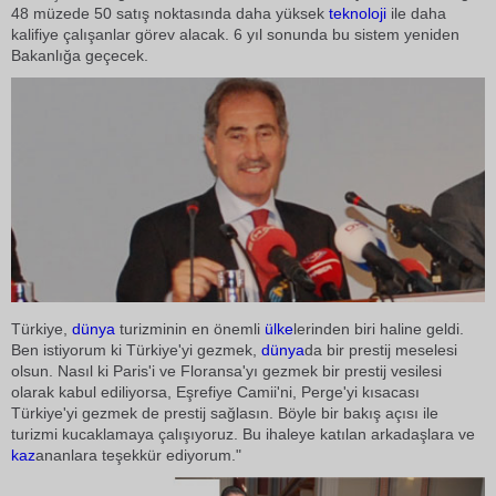
48 müzede 50 satış noktasında daha yüksek
teknoloji
ile daha
kalifiye çalışanlar görev alacak. 6 yıl sonunda bu sistem yeniden
Bakanlığa geçecek.
Türkiye,
dünya
turizminin en önemli
ülke
lerinden biri haline geldi.
Ben istiyorum ki Türkiye'yi gezmek,
dünya
da bir prestij meselesi
olsun. Nasıl ki Paris'i ve Floransa'yı gezmek bir prestij vesilesi
olarak kabul ediliyorsa, Eşrefiye Camii'ni, Perge'yi kısacası
Türkiye'yi gezmek de prestij sağlasın. Böyle bir bakış açısı ile
turizmi kucaklamaya çalışıyoruz. Bu ihaleye katılan arkadaşlara ve
kaz
ananlara teşekkür ediyorum."