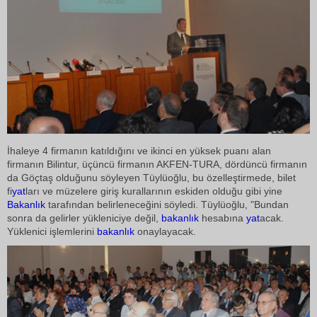
İhaleye 4 firmanın katıldığını ve ikinci en yüksek puanı alan
firmanın Bilintur, üçüncü firmanın AKFEN-TURA, dördüncü firmanın
da Göçtaş olduğunu söyleyen Tüylüoğlu, bu özelleştirmede, bilet
fi
yat
ları ve müzelere giriş kurallarının eskiden olduğu gibi yine
Bakanlık
tarafından belirleneceğini söyledi. Tüylüoğlu, "Bundan
sonra da gelirler yükleniciye değil,
bakanlık
hesabına
yat
acak.
Yüklenici işlemlerini
bakanlık
onaylayacak.