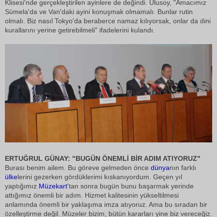
Klisesi'nde gerçekleştirilen ayinlere de değindi. Ulusoy, "Amacımız
Sümela'da ve Van'daki ayini konuşmak olmamalı. Bunlar rutin
olmalı. Biz nasıl Tokyo'da beraberce namaz kılıyorsak, onlar da dini
kurallarını yerine getirebilmeli" ifadelerini kulandı.
ERTUĞRUL GÜNAY: "BUGÜN ÖNEMLİ BİR ADIM ATIYORUZ"
Burası benim ailem. Bu göreve gelmeden önce
dünya
nın farklı
ülke
lerini gezerken gördüklerimi kıskanıyordum. Geçen yıl
yaptığımız
Müzekart
'tan sonra bugün bunu başarmak yerinde
attığımız önemli bir adım. Hizmet kalitesinin yükseltilmesi
anlamında önemli bir yaklaşıma imza atıyoruz. Ama bu sıradan bir
özelleştirme değil. Müzeler bizim, bütün kararları yine biz vereceğiz.