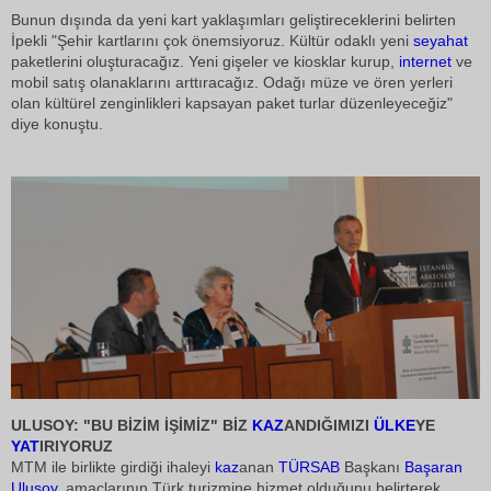
Bunun dışında da yeni kart yaklaşımları geliştireceklerini belirten
İpekli "Şehir kartlarını çok önemsiyoruz. Kültür odaklı yeni
seyahat
paketlerini oluşturacağız. Yeni gişeler ve kiosklar kurup,
internet
ve
mobil satış olanaklarını arttıracağız. Odağı müze ve ören yerleri
olan kültürel zenginlikleri kapsayan paket turlar düzenleyeceğiz"
diye konuştu.
ULUSOY: "BU BİZİM İŞİMİZ" BİZ
KAZ
ANDIĞIMIZI
ÜLKE
YE
YAT
IRIYORUZ
MTM ile birlikte girdiği ihaleyi
kaz
anan
TÜRSAB
Başkanı
Başaran
Ulusoy
, amaçlarının Türk turizmine hizmet olduğunu belirterek