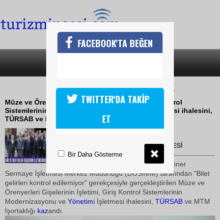
FACEBOOK'TA BEĞEN
SON DAKİKA
KATEGORİLER
MÜZE GİŞELERİNİ TÜRSAB İŞLETECEK
TWITTER'DA TAKİP
Müze ve Örenyerleri Gişelerinin İşletimi, Giriş Kontrol
Sistemlerinin Modernizasyonu ve Yönetimi İşletmesi ihalesini,
ET
TÜRSAB ve MTM İşortaklığı kazandı.
29 Eylül 2010 / 16:59
BORA ÖZGEN
-TURİZMİN SESİ
Bir Daha Gösterme
Kültür ve Turizm Bakanlığı Döner
Sermaye İşletmesi Merkez Müdürlüğü (DÖSİMM) tarafından "Bilet
gelirleri kontrol edilemiyor" gerekçesiyle gerçekleştirilen Müze ve
Örenyerleri Gişelerinin İşletimi, Giriş Kontrol Sistemlerinin
Modernizasyonu ve
Yönetim
i İşletmesi ihalesini,
TÜRSAB
ve MTM
İşortaklığı
kaz
andı.