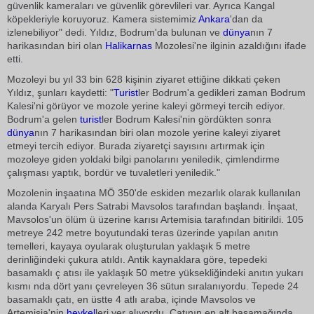
güvenlik kameraları ve güvenlik görevlileri var. Ayrıca Kangal
köpekleriyle koruyoruz. Kamera sistemimiz
Ankara
'dan da
izlenebiliyor" dedi. Yıldız, Bodrum'da bulunan ve
dünya
nın 7
harikasından biri olan
Halikarnas
Mozolesi'ne ilginin azaldığını ifade
etti.
Mozoleyi bu yıl 33 bin 628 kişinin ziyaret ettiğine dikkati çeken
Yıldız, şunları kaydetti: "
Turist
ler Bodrum'a gedikleri zaman Bodrum
Kalesi'ni görüyor ve mozole yerine kaleyi görmeyi tercih ediyor.
Bodrum'a gelen
turist
ler Bodrum Kalesi'nin gördükten sonra
dünya
nın 7 harikasından biri olan mozole yerine kaleyi ziyaret
etmeyi tercih ediyor. Burada ziyaretçi sayısını artırmak için
mozoleye giden yoldaki bilgi panolarını yeniledik, çimlendirme
çalışması yaptık, bordür ve tuvaletleri yeniledik."
Mozolenin inşaatına MÖ 350'de eskiden mezarlık olarak kullanılan
alanda Karyalı Pers Satrabi Mavsolos tarafından başlandı. İnşaat,
Mavsolos'un ölüm ü üzerine karısı Artemisia tarafından bitirildi. 105
metreye 242 metre boyutundaki teras üzerinde yapılan anıtın
temelleri, kayaya oyularak oluşturulan yaklaşık 5 metre
derinliğindeki çukura atıldı. Antik kaynaklara göre, tepedeki
basamaklı ç atısı ile yaklaşık 50 metre yüksekliğindeki anıtın yukarı
kısmı nda dört yanı çevreleyen 36 sütun sıralanıyordu. Tepede 24
basamaklı çatı, en üstte 4 atlı araba, içinde Mavsolos ve
Artemisia'nin
heykel
leri yer alıyordu. Çatının en alt basamağında