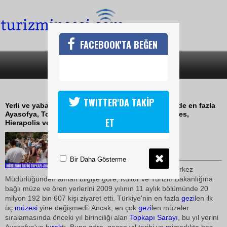
FACEBOOK'TA BEĞEN
SON DAKİKA
KATEGORİLER
MÜZELERE 20 MİLYON ZİYARETÇİ
TWITTER'DA TAKİP
Yerli ve yabancı turistler, bu yılın 11 aylık döneminde en fazla
Ayasofya, Topkapı Sarayı ve Mevlana Müzesi ile Efes,
ET
Hierapolis ve Göreme ören yerlerine ilgi gösterdi.
29 Aralık 2009 / 08:10
TURİZMİN SESİ
Bir Daha Gösterme
Döner Sermaye İşletmesi Merkez
Müdürlüğünden alınan bilgiye göre, Kültür ve Turizm Bakanlığına
bağlı müze ve ören yerlerini 2009 yılının 11 aylık bölümünde 20
milyon 192 bin 607 kişi ziyaret etti. Türkiye'nin en fazla
gezi
len ilk
üç
müzesi
yine değişmedi. Ancak, en çok
gezi
len müzeler
sıralamasında önceki yıl birinciliği alan
Topkapı Sarayı
, bu yıl yerini