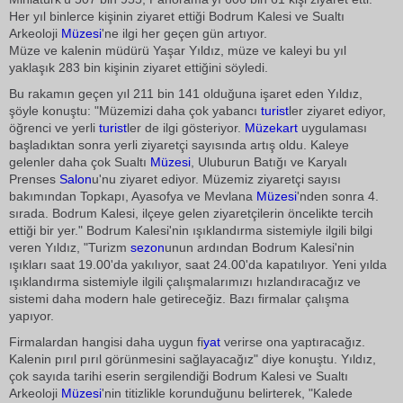
Her yıl binlerce kişinin ziyaret ettiği Bodrum Kalesi ve Sualtı
Arkeoloji
Müzesi
'ne ilgi her geçen gün artıyor.
Müze ve kalenin müdürü Yaşar Yıldız, müze ve kaleyi bu yıl
yaklaşık 283 bin kişinin ziyaret ettiğini söyledi.
Bu rakamın geçen yıl 211 bin 141 olduğuna işaret eden Yıldız,
şöyle konuştu: "Müzemizi daha çok yabancı
turist
ler ziyaret ediyor,
öğrenci ve yerli
turist
ler de ilgi gösteriyor.
Müzekart
uygulaması
başladıktan sonra yerli ziyaretçi sayısında artış oldu. Kaleye
gelenler daha çok Sualtı
Müzesi
, Uluburun Batığı ve Karyalı
Prenses
Salon
u'nu ziyaret ediyor. Müzemiz ziyaretçi sayısı
bakımından Topkapı, Ayasofya ve Mevlana
Müzesi
'nden sonra 4.
sırada. Bodrum Kalesi, ilçeye gelen ziyaretçilerin öncelikte tercih
ettiği bir yer." Bodrum Kalesi'nin ışıklandırma sistemiyle ilgili bilgi
veren Yıldız, "Turizm
sezon
unun ardından Bodrum Kalesi'nin
ışıkları saat 19.00'da yakılıyor, saat 24.00'da kapatılıyor. Yeni yılda
ışıklandırma sistemiyle ilgili çalışmalarımızı hızlandıracağız ve
sistemi daha modern hale getireceğiz. Bazı firmalar çalışma
yapıyor.
Firmalardan hangisi daha uygun fi
yat
verirse ona yaptıracağız.
Kalenin pırıl pırıl görünmesini sağlayacağız" diye konuştu. Yıldız,
çok sayıda tarihi eserin sergilendiği Bodrum Kalesi ve Sualtı
Arkeoloji
Müzesi
'nin titizlikle korunduğunu belirterek, "Kalede