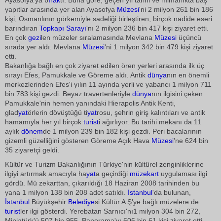
Ayasofya'ya b
ırak
tı. Buna göre, geçen yıl tarihi ve mimarlıkta baş
yapıtlar arasında yer alan Ayasofya
Müzesi
'ni 2 milyon 261 bin 186
kişi, Osmanlının görkemiyle sadeliği birleştiren, birçok nadide eseri
barındıran
Topkapı Sarayı
'nı 2 milyon 236 bin 417 kişi ziyaret etti.
En çok
gezi
len müzeler sıralamasında Mevlana
Müzesi
üçüncü
sırada yer aldı. Mevlana
Müzesi
'ni 1 milyon 342 bin 479 kişi ziyaret
etti.
Bakanlığa bağlı en çok ziyaret edilen ören yerleri arasında ilk üç
sırayı Efes, Pamukkale ve Göreme aldı. Antik
dünya
nın en önemli
merkezlerinden Efes'i yılın 11 ayında yerli ve yabancı 1 milyon 711
bin 783 kişi gezdi. Beyaz travertenleriyle
dünya
nın ilgisini çeken
Pamukkale'nin hemen yanındaki Hierapolis Antik Kenti,
glad
yat
örlerin dövüştüğü ti
yat
rosu, şehrin giriş kalıntıları ve antik
hamamıyla her yıl birçok
turist
i ağırlıyor. Bu tarihi mekanı da 11
aylık
dönem
de 1 milyon 239 bin 182 kişi gezdi. Peri bacalarının
gizemli güzelliğini gösteren Göreme Açık Hava
Müzesi
'ne 624 bin
35 ziyaretçi geldi.
Kültür ve Turizm Bakanlığının Türkiye'nin kültürel zenginliklerine
ilgiyi artırmak amacıyla ha
yat
a geçirdiği
müzekart
uygulaması ilgi
gördü. Mü zekarttan, çıkarıldığı 18 Haziran 2008 tarihinden bu
yana 1 milyon 138 bin 208 adet satıldı.
İstanbul
'da bulunan,
İstanbul
Büyükşehir
Belediye
si Kültür A Ş'ye bağlı müzelere de
turist
ler ilgi gösterdi. Yerebatan Sarnıcı'nı1 milyon 304 bin 272,
Miniatürk'ü 507 bin 955, Panorama'yı 606 bin 61 kişi ziyaret etti.