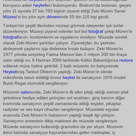
koruyucu aslan
heykel
leri bulunuyordu. Bodrum'da bulunan, geçen
yılın 11 ayında 37 bin 783 kişinin ziyaret ettiği Zeki Müren Sanat
Müzesi
'ni bu yılın aynı
dönem
inde 55 bin 115 kişi gezdi.
Türkiye'nin çeşitli illerinden müzeyi görmek isteyenler için turlar
düzenleniyor. Müzeyi ziyaret edenler bol bol
fotoğraf
çekip Müren'in
fotoğraf
larını, kostümlerini ve eşyalarını inceliyor. Müzede sürekli
olarak Zeki Müren şarkıları çalıyor. Ziyaretçiler, bu şarkıları
dinleyerek çaylarını içip dinlenme fırsatı buluyor. Zeki Müren'in
1977 yılında sosyolog Fatma Mansur'dan 1 milyon 200 bin liraya
satın aldığı ev, 8 Haziran 2000 tarihinde Kültür Bakanlığınca
restore
edilerek müze haline getirildi. 2 katlı müzenin ön bahçesinde
Heykel
tıraş Tankut Öktem'in yaptığı, Zeki Müren'in elinde
mikrofonla tasvir edildiği bronz
heykel
ile sanatçının 1976 model
Buick Regal otomobili sergileniyor.
Müzenin
salon
unda, Zeki Müren'e ilk altın plağı aldığı zaman plak
şirketince hediye edilen pirinçten sol anahtarı, giriş katının diğer
kısmında sanatçının çeşitli zamanlarda aldığı teypler, pikaplar,
radyolar ve ses kayıt cihazları sergileniyor. Müzedeki eşyalar
arasında Zeki Müren'in babasının yaptığı beşik ilgi çekiyor.
Sanatçının annesinin dikiş makinesi de müzede sergileniyor.
Müzede sanatçının kullandığı gramofon da yer alıyor. Müzenin
ikinci katında sanatçıya hayranlarından gelen mektuplar, iç