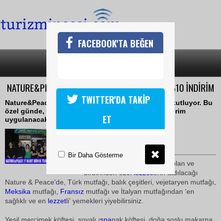
FACEBOOK'TA BEĞEN
SON DAKİKA
KATEGORİLER
NATURE&PEACE'DEN TİYATRO SANATÇILARINA %10 İNDİRİM
TWITTER'DA TAKİP
Nature&Peace, 27 Mart Dünya Tiyatrolar Günü'nü kutluyor. Bu
özel günde, tüm tiyatro sanatçılarına yüzde 10 indirim
ET
uygulanacak.
27 Mart 2009 / 16:43
TURİZMİN SESİ
Bir Daha Gösterme
Sağlıklı beslenmenin adresi olan ve
birbirinden özel
lezzet
lerin tadılacağı
Nature & Peace'de, Türk mutfağı, balık çeşitleri, vejetaryen mutfağı,
Meksika
mutfağı,
Fransız
mutfağı ve İtalyan mutfağından 'en
sağlıklı ve en
lezzet
li' yemekleri yiyebilirsiniz.
Yeşil mercimek köftesi, soyalı ı
spa
nak köftesi, doğa soslu makarna,