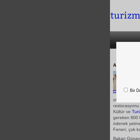
Antalya'nın 
Bir D
olma özelliği
restorasyonu 
Kültür ve
Tur
gereken 800 b
ödenek yetmez
Feneri, çok k
Bakan Günay,