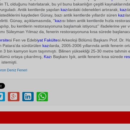
n TL olduğunu hatırlatarak, bu yıl bunu bakanlığın çeşitli kaynaklarınd
 vurguladı. Antik kentlerde yapılan
kaz
ılardaki ödenekleri artırarak,
kaz
ıl
stediklerini kaydeden Günay, bazı antik kentlerde yıllardır süren
kaz
ıla
elirtti. Günay, açıklamasında, ''
kaz
ısı biten antik kentlerde hızla restora
apılıp, bu kentlerin restorasyonuna başlamak istiyoruz'' ifadelerine yer v
ı Süleyman Yılmaz da, fenerin restorasyonuna kısa sürede başlanacağı
rsite
si Fen ve Edebi
yat
Fakülte
si Arkeoloji Bölümü Başkanı Prof. Dr. H
an Patara'da sürdürülen
kaz
ılarda, 2005-2006 yıllarında antik fenerin or
çin 3 bin kamyon kum taşınmıştı. Bilinen yüksekliği 25-30 metre tahmin e
ölümü ortaya çıkarılmış,
Kaz
ı Başkanı Işık, antik fenerin kısa sürede
re
 istemişti.
ron Deniz Feneri