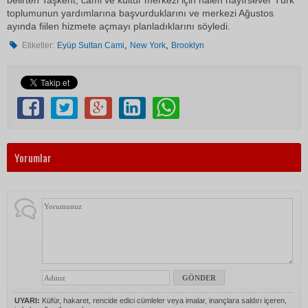
belirten Taşkent, cami ve kültür merkezi için halen hayırsever Türk
toplumunun yardımlarına başvurduklarını ve merkezi Ağustos
ayında fiilen hizmete açmayı planladıklarını söyledi.
,
,
Etiketler:
Eyüp Sultan Cami
New York
Brooklyn
Yorumlar
UYARI:
Küfür, hakaret, rencide edici cümleler veya imalar, inançlara saldırı içeren,