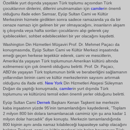
Özellikle yurt dışında yaşayan Türk toplumu açısından Türk
çocuklarının dinlerini, dillerini unutmamaları için
camiler
in önemli
olduğunu ifade eden Samsar, Eyüp Sultan Cami ve Kültür
Merkezinin hizmete girdikten sonra sadece ramazanda ya da bir
cenaze namazı için gelinen bir yer olmayacağını, insanların akşam
iş çıkışında veya hafta sonları çocuklarını alıp gelerek çay
içebilecekleri, sohbet edebilecekleri bir yer olacağını kaydetti.
Washington Din Hizmetleri Müşaviri Prof. Dr. Mehmet Paçacı da
konuşmasında, Eyüp Sultan Cami ve Kültür Merkezi inşaatında
emeği geçen herkese teşekkür ederek, cami ve mescitlerin,
Amerika'da yaşayan Türk toplumunun Amerikan kültürü altında
ezilmemesi için çok önemli olduğunu belirtti. Prof. Dr. Paçacı,
ABD'de yaşayan Türk toplumunun birlik ve beraberliğini sağlamanın
yollarından birinin cami ve kültür merkezlerinin sayısını artırmak
olduğunu da ifade etti.
New York
Din Hizmetleri Ataşesi Süleyman
Doğan da yaptığı konuşmada,
camiler
in yurt dışında Türk
toplumunu ve kültürünü temsil eden önemli yerler olduğunu belirtti.
Eyüp Sultan Cami
Dernek
Başkanı Kenan Taşkent ise merkezin
kaba inşaatının yüzde 95'inin tamamlandığını kaydederek, "Toplam
2 milyon 800 bin dolara tamamlanacak camimiz için şu ana kadar 1
milyon dolar harcadık" diye konuştu. Merkezin tamamlandığında
800 kişinin aynı anda namaz kılabileceği kapasiteye sahip olacağını