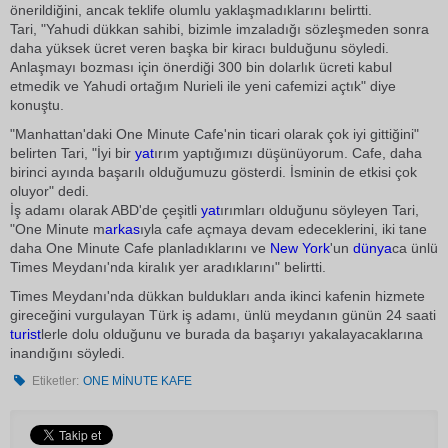
önerildiğini, ancak teklife olumlu yaklaşmadıklarını belirtti.
Tari, "Yahudi dükkan sahibi, bizimle imzaladığı sözleşmeden sonra
daha yüksek ücret veren başka bir kiracı bulduğunu söyledi.
Anlaşmayı bozması için önerdiği 300 bin dolarlık ücreti kabul
etmedik ve Yahudi ortağım Nurieli ile yeni cafemizi açtık" diye
konuştu.
"Manhattan'daki One Minute Cafe'nin ticari olarak çok iyi gittiğini"
belirten Tari, "İyi bir
yat
ırım yaptığımızı düşünüyorum. Cafe, daha
birinci ayında başarılı olduğumuzu gösterdi. İsminin de etkisi çok
oluyor" dedi.
İş adamı olarak ABD'de çeşitli
yat
ırımları olduğunu söyleyen Tari,
"One Minute m
arkas
ıyla cafe açmaya devam edeceklerini, iki tane
daha One Minute Cafe planladıklarını ve
New York
'un
dünya
ca ünlü
Times Meydanı'nda kiralık yer aradıklarını" belirtti.
Times Meydanı'nda dükkan buldukları anda ikinci kafenin hizmete
gireceğini vurgulayan Türk iş adamı, ünlü meydanın günün 24 saati
turist
lerle dolu olduğunu ve burada da başarıyı yakalayacaklarına
inandığını söyledi.
Etiketler:
ONE MİNUTE KAFE