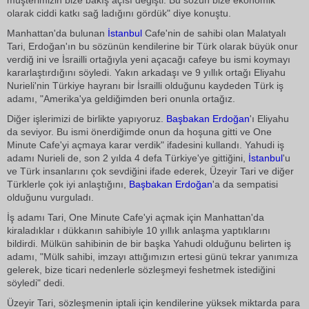
müşterimizin bize bakış açısı değişti. Bu sözün bize ekonomik
olarak ciddi katkı sağ ladığını gördük" diye konuştu.
Manhattan'da bulunan
İstanbul
Cafe'nin de sahibi olan Malatyalı
Tari, Erdoğan'ın bu sözünün kendilerine bir Türk olarak büyük onur
verdiğ ini ve İsrailli ortağıyla yeni açacağı cafeye bu ismi koymayı
kararlaştırdığını söyledi. Yakın arkadaşı ve 9 yıllık ortağı Eliyahu
Nurieli'nin Türkiye hayranı bir İsrailli olduğunu kaydeden Türk iş
adamı, "Amerika'ya geldiğimden beri onunla ortağız.
Diğer işlerimizi de birlikte yapıyoruz.
Başbakan Erdoğan
'ı Eliyahu
da seviyor. Bu ismi önerdiğimde onun da hoşuna gitti ve One
Minute Cafe'yi açmaya karar verdik" ifadesini kullandı. Yahudi iş
adamı Nurieli de, son 2 yılda 4 defa Türkiye'ye gittiğini,
İstanbul
'u
ve Türk insanlarını çok sevdiğini ifade ederek, Üzeyir Tari ve diğer
Türklerle çok iyi anlaştığını,
Başbakan Erdoğan
'a da sempatisi
olduğunu vurguladı.
İş adamı Tari, One Minute Cafe'yi açmak için Manhattan'da
kiraladıklar ı dükkanın sahibiyle 10 yıllık anlaşma yaptıklarını
bildirdi. Mülkün sahibinin de bir başka Yahudi olduğunu belirten iş
adamı, "Mülk sahibi, imzayı attığımızın ertesi günü tekrar yanımıza
gelerek, bize ticari nedenlerle sözleşmeyi feshetmek istediğini
söyledi" dedi.
Üzeyir Tari, sözleşmenin iptali için kendilerine yüksek miktarda para