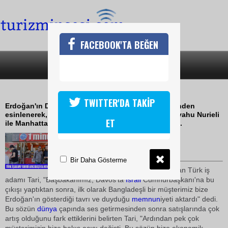
FACEBOOK'TA BEĞEN
SON DAKİKA
KATEGORİLER
NEWYORKTA ONE MİNUTE CAFE
TWITTER'DA TAKİP
Erdoğan'ın Davos'ta söylediği "One Minute" sözünden
esinlenerek, Yahudi iş adamı ve yakın arkadaşı Eliyahu Nurieli
ET
ile Manhattan'da "One Minute Cafe" adlı işyeri açtı.
08 Ekim 2009 / 23:07
TURİZMİN SESİ
Bir Daha Gösterme
Asıl mesleği elektronikçilik olan Türk iş
adamı Tari, "Başbakanımız, Davos'ta
İsrail
Cumhurbaşkanı'na bu
çıkışı yaptıktan sonra, ilk olarak Bangladeşli bir müşterimiz bize
Erdoğan'ın gösterdiği tavrı ve duyduğu
memnun
iyeti aktardı" dedi.
Bu sözün
dünya
çapında ses getirmesinden sonra satışlarında çok
artış olduğunu fark ettiklerini belirten Tari, "Ardından pek çok