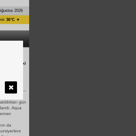
Ağustos 2026
mir
36°C
▼
tanbul
31°C
ntalya
36°C
nkara
28°C
tıran mesleki
asında,
atıldıkları gün
landı. Aqua
eleman
nın da
kursiyerlere