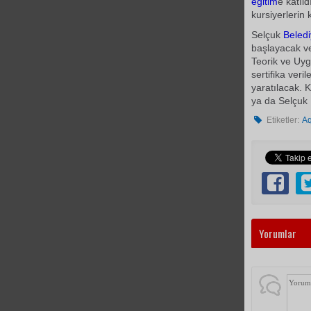
eğitim
e katıl
kursiyerlerin 
Selçuk
Beled
başlayacak v
Teorik ve Uy
sertifika ver
yaratılacak. 
ya da Selçuk
Etiketler:
Aq
Yorumlar