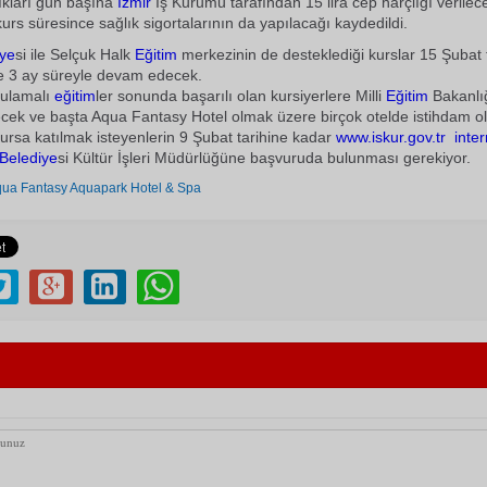
dıkları gün başına
İzmir
İş Kurumu tarafından 15 lira cep harçlığı verilec
kurs süresince sağlık sigortalarının da yapılacağı kaydedildi.
iye
si ile Selçuk Halk
Eğitim
merkezinin de desteklediği kurslar 15 Şubat 
e 3 ay süreyle devam edecek.
gulamalı
eğitim
ler sonunda başarılı olan kursiyerlere Milli
Eğitim
Bakanlığ
ilecek ve başta Aqua Fantasy Hotel olmak üzere birçok otelde istihdam o
Kursa katılmak isteyenlerin 9 Şubat tarihine kadar
www.iskur.gov.tr
inter
Belediye
si Kültür İşleri Müdürlüğüne başvuruda bulunması gerekiyor.
ua Fantasy Aquapark Hotel & Spa