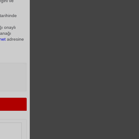
eğini ve
tarihinde
ı onaylı
lanağı
net
adresine