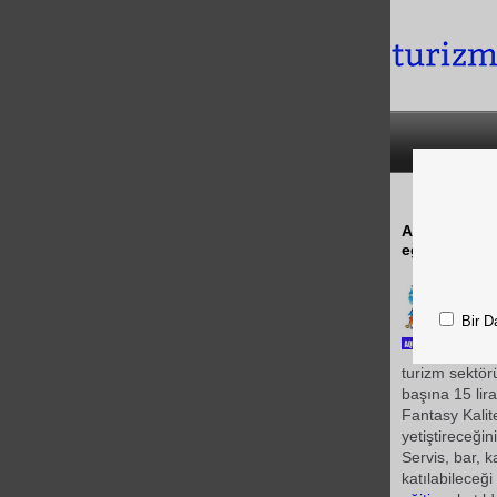
Aqua Fantasy
eğitim kursl
Bir D
turizm sektörü
başına 15 lir
Fantasy Kali
yetiştireceğini 
Servis, bar, k
katılabileceğ