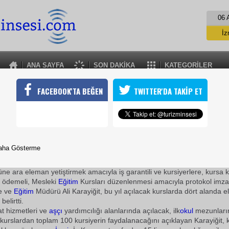
06 
İz
İs
A
ANA SAYFA
SON DAKİKA
KATEGORİLER
A
ÖĞRENİRKEN DE KAZANACAKLAR
FACEBOOK'TA BEĞEN
TWITTER'DA TAKİP ET
 Aquapark Hotel&Spa, istihdama yönelik ve kalifiye iş gücünü ar
arı açmaya devam ediyor
18 Ocak 2010 / 16:30
TURİZMİN SESİ
aha Gösterme
Aqua Fantasy Aquapark Hotel &
Spa
ve
İzmir
İş Kurumu ar
ne ara eleman yetiştirmek amacıyla iş garantili ve kursiyerlere, kursa k
a ödemeli, Mesleki
Eğitim
Kursları düzenlenmesi amacıyla protokol imza
te ve
Eğitim
Müdürü Ali Karayiğit, bu yıl açılacak kurslarda dört alanda 
belirtti.
at hizmetleri ve
aşçı
yardımcılığı alanlarında açılacak, ilk
okul
mezunları
i kurslardan toplam 100 kursiyerin faydalanacağını açıklayan Karayiğit, 