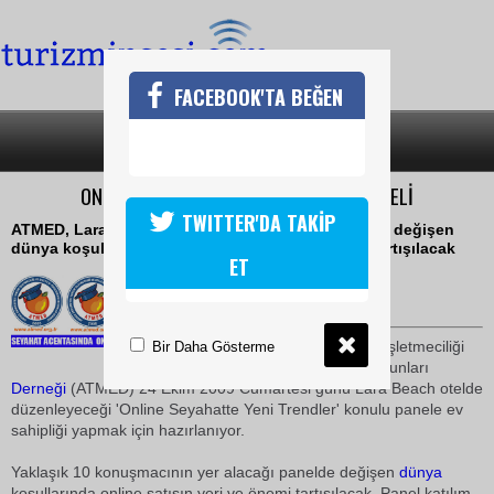
FACEBOOK'TA BEĞEN
SON DAKİKA
KATEGORİLER
ONLİNE SEYAHATTE YENİ TRENDLER PANELİ
TWITTER'DA TAKİP
ATMED, Lara Beach otelde düzenleyeceği panelde değişen
dünya koşullarında online satışın yeri ve önemi tartışılacak
ET
14 Temmuz 2009 / 16:54
TURİZMİN SESİ
Akdeniz
Üniversite
si Turizm İşletmeciliği
Bir Daha Gösterme
ve Otelcilik Yüksek
okul
u Mezunları
Derneği
(ATMED) 24 Ekim 2009 Cumartesi günü Lara Beach otelde
düzenleyeceği 'Online Seyahatte Yeni Trendler' konulu panele ev
sahipliği yapmak için hazırlanıyor.
Yaklaşık 10 konuşmacının yer alacağı panelde değişen
dünya
koşullarında online satışın yeri ve önemi tartışılacak. Panel katılım