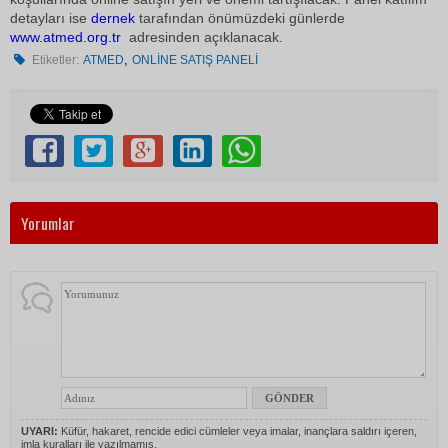
detayları ise
dernek
tarafından önümüzdeki günlerde
www.atmed.org.tr
adresinden açıklanacak.
,
Etiketler:
ATMED
ONLİNE SATIŞ PANELİ
Yorumlar
UYARI:
Küfür, hakaret, rencide edici cümleler veya imalar, inançlara saldırı içeren,
imla kuralları ile yazılmamış,