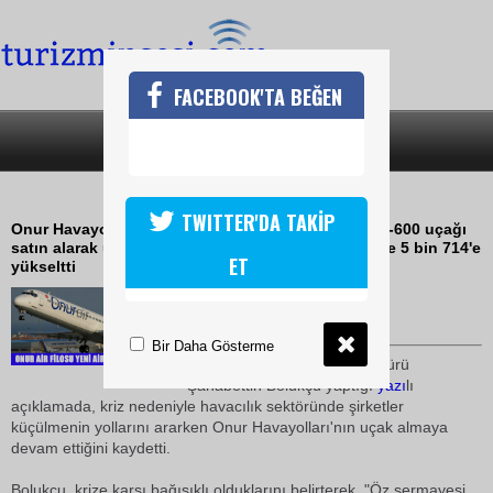
FACEBOOK'TA BEĞEN
SON DAKİKA
KATEGORİLER
ONUR AİR AİRBUS 300-600 ALDI
TWITTER'DA TAKİP
Onur Havayolları, filosuna yeni bir adet Airbus 300-600 uçağı
satın alarak uçak sayısı 25'e, koltuk kapasitesini de 5 bin 714'e
ET
yükseltti
08 Kasım 2008 / 11:56
TURİZMİN SESİ
Bir Daha Gösterme
Onur Havayolları Genel Müdürü
Şahabettin Bolukçu yaptığı
yazı
lı
açıklamada, kriz nedeniyle havacılık sektöründe şirketler
küçülmenin yollarını ararken Onur Havayolları'nın uçak almaya
devam ettiğini kaydetti.
Bolukçu, krize karşı bağışıklı olduklarını belirterek, "Öz sermayesi