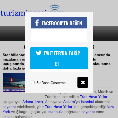
FACEBOOK'TA BEĞEN
SON DAKİKA
KATEGORİLER
ORTAK UÇUŞLAR 1 EYLÜLDE BAŞLIYOR
TWITTER'DA TAKİP
Star Alliance üyesi Türk Hava Yolları ve US Airways arasında
imzalanan ortak uçuş anlaşmasıyla, her iki havayolu
ET
uçuşlarında birbirilerinin kodlarını kullanacak ve yolcularına
daha fazla seçenek sunabilecek
03 Ağustos 2010 / 11:27
TURİZMİN SESİ
Bir Daha Gösterme
US Airways
yolcu
ları, Frankfurt, Münih ve
Zürih'den icra edilen
Türk Hava Yolları
uçuşlarıyla,
Adana
,
İzmir
, Antalya ve
Ankara
'ya
İstanbul
aktarmalı
seyahat
edebilecek, yine
Türk Hava Yolları
'nın gerçekleştirdiği
New
York
ve Şikago uçuşlarıyla
İstanbul
'a doğrudan
seyahat
etme
imkanı bulacaklar.