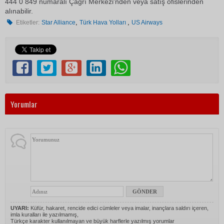
444 0 849 numaralı Çağrı Merkezi'nden veya satış ofislerinden
alınabilir.
,
,
Etiketler:
Star Alliance
Türk Hava Yolları
US Airways
Yorumlar
UYARI:
Küfür, hakaret, rencide edici cümleler veya imalar, inançlara saldırı içeren,
imla kuralları ile yazılmamış,
Türkçe karakter kullanılmayan ve büyük harflerle yazılmış yorumlar