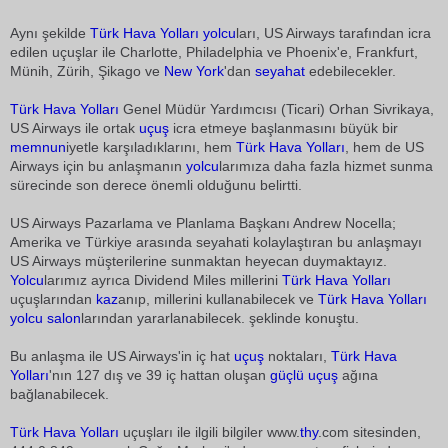
Aynı şekilde
Türk Hava Yolları
yolcu
ları, US Airways tarafından icra
edilen uçuşlar ile Charlotte, Philadelphia ve Phoenix'e, Frankfurt,
Münih, Zürih, Şikago ve
New York
'dan
seyahat
edebilecekler.
Türk Hava Yolları
Genel Müdür Yardımcısı (Ticari) Orhan Sivrikaya,
US Airways ile ortak
uçuş
icra etmeye başlanmasını büyük bir
memnun
iyetle karşıladıklarını, hem
Türk Hava Yolları
, hem de US
Airways için bu anlaşmanın
yolcu
larımıza daha fazla hizmet sunma
sürecinde son derece önemli olduğunu belirtti.
US Airways Pazarlama ve Planlama Başkanı Andrew Nocella;
Amerika ve Türkiye arasında seyahati kolaylaştıran bu anlaşmayı
US Airways müşterilerine sunmaktan heyecan duymaktayız.
Yolcu
larımız ayrıca Dividend Miles millerini
Türk Hava Yolları
uçuşlarından
kaz
anıp, millerini kullanabilecek ve
Türk Hava Yolları
yolcu
salon
larından yararlanabilecek. şeklinde konuştu.
Bu anlaşma ile US Airways'in iç hat
uçuş
noktaları,
Türk Hava
Yolları
'nın 127 dış ve 39 iç hattan oluşan
güçlü
uçuş
ağına
bağlanabilecek.
Türk Hava Yolları
uçuşları ile ilgili bilgiler www.
thy
.com sitesinden,