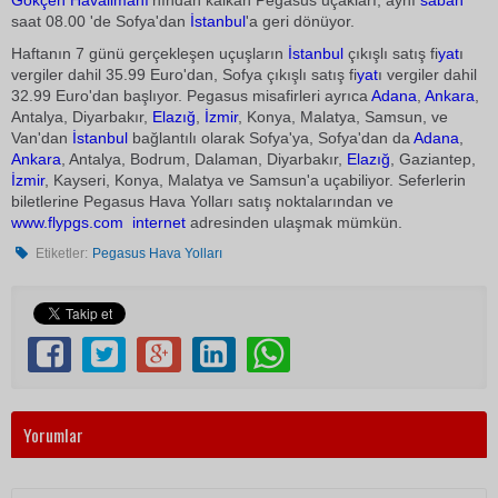
Gökçen
Havalimanı
'nından kalkan Pegasus uçakları, aynı
sabah
saat 08.00 'de Sofya'dan
İstanbul
'a geri dönüyor.
Haftanın 7 günü gerçekleşen uçuşların
İstanbul
çıkışlı satış fi
yat
ı
vergiler dahil 35.99 Euro'dan, Sofya çıkışlı satış fi
yat
ı vergiler dahil
32.99 Euro'dan başlıyor. Pegasus misafirleri ayrıca
Adana
,
Ankara
,
Antalya, Diyarbakır,
Elazığ
,
İzmir
, Konya, Malatya, Samsun, ve
Van'dan
İstanbul
bağlantılı olarak Sofya'ya, Sofya'dan da
Adana
,
Ankara
, Antalya, Bodrum, Dalaman, Diyarbakır,
Elazığ
, Gaziantep,
İzmir
, Kayseri, Konya, Malatya ve Samsun'a uçabiliyor. Seferlerin
biletlerine Pegasus Hava Yolları satış noktalarından ve
www.flypgs.com
internet
adresinden ulaşmak mümkün.
Etiketler:
Pegasus Hava Yolları
Yorumlar