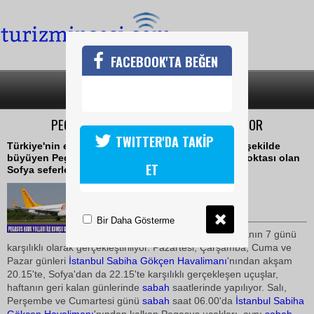
FACEBOOK'TA BEĞEN
SON DAKİKA
KATEGORİLER
PEGASUS HAVA YOLLARI SOFYAYA UÇUYOR
TWITTER'DA TAKİP
Türkiye'nin en genç filosu ile dış hatlarda hızlı bir şekilde
büyüyen Pegasus Hava Yolları, yurtdışındaki 24. noktası olan
ET
Sofya seferlerine başladı
07 Ekim 2010 / 14:06
TURİZMİN SESİ
Bir Daha Gösterme
İstanbul
-Sofya uçuşları, haftanın 7 günü
karşılıklı olarak gerçekleştiriliyor. Pazartesi, Çarşamba, Cuma ve
Pazar günleri
İstanbul
Sabiha Gökçen
Havalimanı
'nından akşam
20.15'te, Sofya'dan da 22.15'te karşılıklı gerçekleşen uçuşlar,
haftanın geri kalan günlerinde
sabah
saatlerinde yapılıyor. Salı,
Perşembe ve Cumartesi günü
sabah
saat 06.00'da
İstanbul
Sabiha