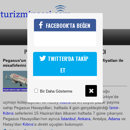
FACEBOOK'TA BEĞEN
SON DAKİKA
KATEGORİLER
PEGASUS KIBRIS SEFERLERİNİ ARTTIRDI
TWITTER'DA TAKİP
Pegasus'un Kıbrıs uçuşları 59.99 TL'den başlayan fiyatları ile
misafirlerini bekliyor.
ET
15 Haziran 2010 / 17:15
TURİZMİN SESİ
Yaptığı kampanyalar ve sunduğu
Bir Daha Gösterme
ekonomik
uçuş
fırsatları ile Türkiye'de
uçmayı kolaylaştıran ve Kuzey
Kıbrıs
'da en büyük pazar payına
sahip Pegasus Havayolları, haftada 4 gün gerçekleştirdiği
İzmir
-
Kıbrıs
seferlerini 15 Haziran'dan itibaren haftada 7 güne çıkarıyor.
Pegasus Havayolları'nın ayrıca
İstanbul
,
Ankara
, Antalya,
Adana
ve
Hatay'dan
Kıbrıs
'a direkt uçuşları bulunuyor.